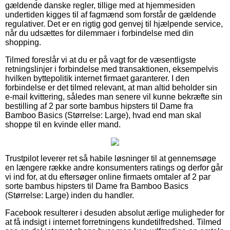
gældende danske regler, tillige med at hjemmesiden
undertiden kigges til af fagmænd som forstår de gældende
regulativer. Det er en rigtig god genvej til hjælpende service,
når du udsættes for dilemmaer i forbindelse med din
shopping.
Tilmed foreslår vi at du er på vagt for de væsentligste
retningslinjer i forbindelse med transaktionen, eksempelvis
hvilken byttepolitik internet firmaet garanterer. I den
forbindelse er det tilmed relevant, at man altid beholder sin
e-mail kvittering, således man senere vil kunne bekræfte sin
bestilling af 2 par sorte bambus hipsters til Dame fra
Bamboo Basics (Størrelse: Large), hvad end man skal
shoppe til en kvinde eller mand.
Trustpilot leverer ret så habile løsninger til at gennemsøge
en længere række andre konsumenters ratings og derfor går
vi ind for, at du eftersøger online firmaets omtaler af 2 par
sorte bambus hipsters til Dame fra Bamboo Basics
(Størrelse: Large) inden du handler.
Facebook resulterer i desuden absolut ærlige muligheder for
at få indsigt i internet forretningens kundetilfredshed. Tilmed