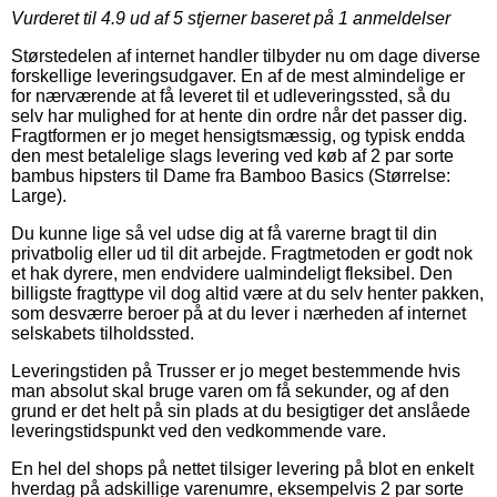
Vurderet til
4.9
ud af 5 stjerner baseret på
1
anmeldelser
Størstedelen af internet handler tilbyder nu om dage diverse
forskellige leveringsudgaver. En af de mest almindelige er
for nærværende at få leveret til et udleveringssted, så du
selv har mulighed for at hente din ordre når det passer dig.
Fragtformen er jo meget hensigtsmæssig, og typisk endda
den mest betalelige slags levering ved køb af 2 par sorte
bambus hipsters til Dame fra Bamboo Basics (Størrelse:
Large).
Du kunne lige så vel udse dig at få varerne bragt til din
privatbolig eller ud til dit arbejde. Fragtmetoden er godt nok
et hak dyrere, men endvidere ualmindeligt fleksibel. Den
billigste fragttype vil dog altid være at du selv henter pakken,
som desværre beroer på at du lever i nærheden af internet
selskabets tilholdssted.
Leveringstiden på Trusser er jo meget bestemmende hvis
man absolut skal bruge varen om få sekunder, og af den
grund er det helt på sin plads at du besigtiger det anslåede
leveringstidspunkt ved den vedkommende vare.
En hel del shops på nettet tilsiger levering på blot en enkelt
hverdag på adskillige varenumre, eksempelvis 2 par sorte