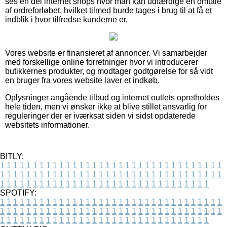
ses en del internet shops hvor man kan udfærdige en omtale
af ordreforløbet, hvilket tilmed burde tages i brug til at få et
indblik i hvor tilfredse kunderne er.
Vores website er finansieret af annoncer. Vi samarbejder
med forskellige online forretninger hvor vi introducerer
butikkernes produkter, og modtager godtgørelse for så vidt
en bruger fra vores website laver et indkøb.
Oplysninger angående tilbud og internet outlets opretholdes
hele tiden, men vi ønsker ikke at blive stillet ansvarlig for
reguleringer der er iværksat siden vi sidst opdaterede
websitets informationer.
BITLY:
1
1
1
1
1
1
1
1
1
1
1
1
1
1
1
1
1
1
1
1
1
1
1
1
1
1
1
1
1
1
1
1
1
1
1
1
1
1
1
1
1
1
1
1
1
1
1
1
1
1
1
1
1
1
1
1
1
1
1
1
1
1
1
1
1
1
1
1
1
1
1
1
1
1
1
1
1
1
1
1
1
1
1
1
1
1
1
1
1
1
1
1
1
1
1
1
1
1
1
1
SPOTIFY:
1
1
1
1
1
1
1
1
1
1
1
1
1
1
1
1
1
1
1
1
1
1
1
1
1
1
1
1
1
1
1
1
1
1
1
1
1
1
1
1
1
1
1
1
1
1
1
1
1
1
1
1
1
1
1
1
1
1
1
1
1
1
1
1
1
1
1
1
1
1
1
1
1
1
1
1
1
1
1
1
1
1
1
1
1
1
1
1
1
1
1
1
1
1
1
1
1
1
1
1