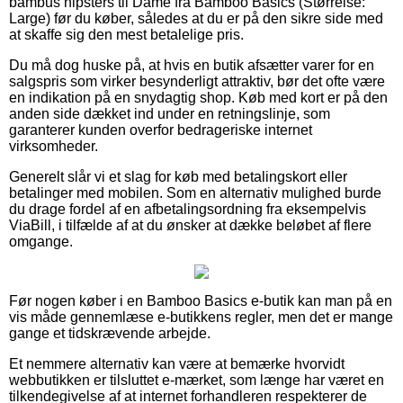
bambus hipsters til Dame fra Bamboo Basics (Størrelse:
Large) før du køber, således at du er på den sikre side med
at skaffe sig den mest betalelige pris.
Du må dog huske på, at hvis en butik afsætter varer for en
salgspris som virker besynderligt attraktiv, bør det ofte være
en indikation på en snydagtig shop. Køb med kort er på den
anden side dækket ind under en retningslinje, som
garanterer kunden overfor bedrageriske internet
virksomheder.
Generelt slår vi et slag for køb med betalingskort eller
betalinger med mobilen. Som en alternativ mulighed burde
du drage fordel af en afbetalingsordning fra eksempelvis
ViaBill, i tilfælde af at du ønsker at dække beløbet af flere
omgange.
Før nogen køber i en Bamboo Basics e-butik kan man på en
vis måde gennemlæse e-butikkens regler, men det er mange
gange et tidskrævende arbejde.
Et nemmere alternativ kan være at bemærke hvorvidt
webbutikken er tilsluttet e-mærket, som længe har været en
tilkendegivelse af at internet forhandleren respekterer de