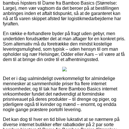
bambus hipsters til Dame fra Bamboo Basics (Størrelse:
Large), men vær vagtsom da det beroer på at bestillingen
anbringes inden et aftalt tidspunkt, så at de garanteret kan
nå at få varen skippet afsted før logistikmedarbejderne har
fyraften.
En række e-forhandlere byder på fragt uden gebyr, men
undertiden forudsætter det at man aftager for en konkret pris.
Som alternativ må du foretrække den mindst kostelige
leveringsmulighed, som typisk – uden hensyn til om man
opholder sig nær Helsingør, Odder eller Aars – vil være at få
dem til at bringe din ordre til et afhentningssted.
Det er i dag ualmindeligt overkommeligt for almindelige
mennesker at sammenholde priser fra flere internet
virksomheder, og til tak har flere Bamboo Basics internet
virksomheder fundet det nødvendigt at formindske
prisniveauet på deres produkter – til drenge og piger, og
yderligere også til kvinder og mænd – enormt, og endda
nogle gange præstere portofri levering.
Det kan dog til hver en tid blive lukrativt at se nærmere på
diverse internet butikker efter rabatkoder på 2 par sorte