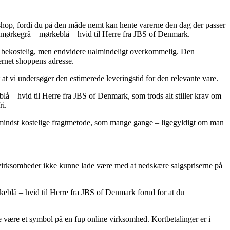
keshop, fordi du på den måde nemt kan hente varerne den dag der passer
o mørkegrå – mørkeblå – hvid til Herre fra JBS of Denmark.
mere bekostelig, men endvidere ualmindeligt overkommelig. Den
ternet shoppens adresse.
t at vi undersøger den estimerede leveringstid for den relevante vare.
å – hvid til Herre fra JBS of Denmark, som trods alt stiller krav om
ri.
n mindst kostelige fragtmetode, som mange gange – ligegyldigt om man
et virksomheder ikke kunne lade være med at nedskære salgspriserne på
keblå – hvid til Herre fra JBS of Denmark forud for at du
lde være et symbol på en fup online virksomhed. Kortbetalinger er i