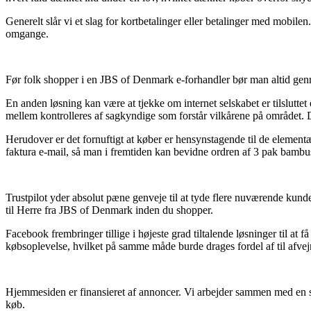
Generelt slår vi et slag for kortbetalinger eller betalinger med mobile
omgange.
Før folk shopper i en JBS of Denmark e-forhandler bør man altid genn
En anden løsning kan være at tjekke om internet selskabet er tilsluttet
mellem kontrolleres af sagkyndige som forstår vilkårene på området. D
Herudover er det fornuftigt at køber er hensynstagende til de elementæ
faktura e-mail, så man i fremtiden kan bevidne ordren af 3 pak bambu
Trustpilot yder absolut pæne genveje til at tyde flere nuværende kun
til Herre fra JBS of Denmark inden du shopper.
Facebook frembringer tillige i højeste grad tiltalende løsninger til at
købsoplevelse, hvilket på samme måde burde drages fordel af til afvej
Hjemmesiden er finansieret af annoncer. Vi arbejder sammen med en st
køb.