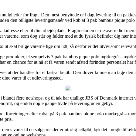
af muligheder for fragt. Den mest benyttede er i dag levering til en pak
esuden den billigste leveringsmanér ved køb af 3 pak bambus pique pol
privatadresse eller til din arbejdsplads. Fragtmetoden er desværre lidt 
er varerne, som dog står og falder med at du fysisk befinder dig nær in
olut skal bruge varerne lige om lidt, så derfor er det utvivlsomt relevan
lige produkter, eksempelvis 3 pak bambus pique polo mørkegrå – mørkebl
 har en chance for at nå at få varen sendt afsted forinden personalet har f
ævet at der handles for et fastsat beløb. Derudover kunne man tage de
e dine varer til et udleveringssted.
i blandt flere netshops, og til tak har utallige JBS of Denmark intern
– enormt, og endda nogle gange byde på levering uden gebyr.
net forretninger efter rabat på 3 pak bambus pique polo mørkegrå – mør
e pris.
eres varer til en salgspris der er utrolig letkøbt, bør det i nogle tilfæ
dagtige online webshops.