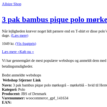
Allsize Shop
3 pak bambus pique polo mørkeg
Når lejligheden kræver noget lidt pænere end en T-shirt er disse pol
dage.
(Læs mere)
1049
kr.
(Vis fragtpris)
Læs mere »
Køb nu »
Vi har gennemgået de mest populære webshops og anmeldt dem med stjern
betalingsmuligheder.
Bedst anmeldte webshops
Webshop
Stjerner
Link
Navn:
3 pak bambus pique polo mørkegrå – mørkeblå – hvid til Her
Kategori:
Polo
Producent:
JBS of Denmark
Varenummer:
woocommerce_gpf_141634
EAN: