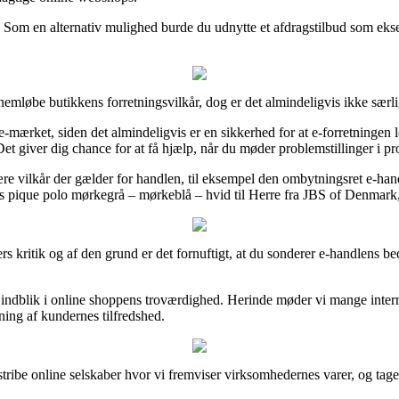
n. Som en alternativ mulighed burde du udnytte et afdragstilbud som ekse
emløbe butikkens forretningsvilkår, dog er det almindeligvis ikke særl
 e-mærket, siden det almindeligvis er en sikkerhed for at e-forretningen l
et giver dig chance for at få hjælp, når du møder problemstillinger i p
re vilkår der gælder for handlen, til eksempel den ombytningsret e-handl
s pique polo mørkegrå – mørkeblå – hvid til Herre fra JBS of Denmark,
ders kritik og af den grund er det fornuftigt, at du sonderer e-handlen
 få indblik i online shoppens troværdighed. Herinde møder vi mange inter
ning af kundernes tilfredshed.
ribe online selskaber hvor vi fremviser virksomhedernes varer, og tage