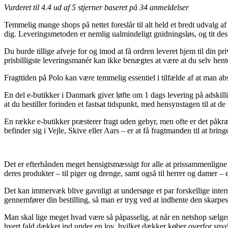
Vurderet til
4.4
ud af 5 stjerner baseret på
34
anmeldelser
Temmelig mange shops på nettet foreslår til alt held et bredt udvalg 
dig. Leveringsmetoden er nemlig ualmindeligt gnidningsløs, og tit d
Du burde tillige afveje for og imod at få ordren leveret hjem til din 
prisbilligste leveringsmanér kan ikke benægtes at være at du selv hent
Fragttiden på Polo kan være temmelig essentiel i tilfælde af at man abs
En del e-butikker i Danmark giver løfte om 1 dags levering på adskil
at du bestiller forinden et fastsat tidspunkt, med hensynstagen til at de
En række e-butikker præsterer fragt uden gebyr, men ofte er det påkr
befinder sig i Vejle, Skive eller Aars – er at få fragtmanden til at bring
Det er efterhånden meget hensigtsmæssigt for alle at prissammenligne 
deres produkter – til piger og drenge, samt også til herrer og damer 
Det kan immervæk blive gavnligt at undersøge et par forskellige inter
gennemfører din bestilling, så man er tryg ved at indhente den skarpest
Man skal lige meget hvad være så påpasselig, at når en netshop sælger d
hvert fald dækket ind under en lov, hvilket dækker køber overfor sny