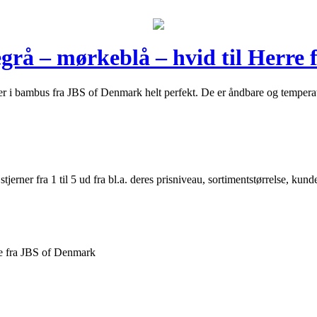
rå – mørkeblå – hvid til Herre
o’er i bambus fra JBS of Denmark helt perfekt. De er åndbare og temper
er fra 1 til 5 ud fra bl.a. deres prisniveau, sortimentstørrelse, kunde
re fra JBS of Denmark