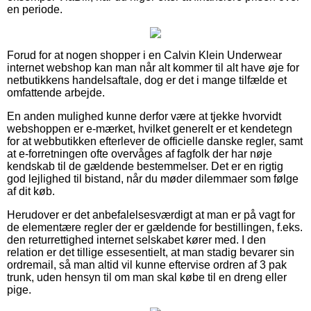
en periode.
Forud for at nogen shopper i en Calvin Klein Underwear
internet webshop kan man når alt kommer til alt have øje for
netbutikkens handelsaftale, dog er det i mange tilfælde et
omfattende arbejde.
En anden mulighed kunne derfor være at tjekke hvorvidt
webshoppen er e-mærket, hvilket generelt er et kendetegn
for at webbutikken efterlever de officielle danske regler, samt
at e-forretningen ofte overvåges af fagfolk der har nøje
kendskab til de gældende bestemmelser. Det er en rigtig
god lejlighed til bistand, når du møder dilemmaer som følge
af dit køb.
Herudover er det anbefalelsesværdigt at man er på vagt for
de elementære regler der er gældende for bestillingen, f.eks.
den returrettighed internet selskabet kører med. I den
relation er det tillige essesentielt, at man stadig bevarer sin
ordremail, så man altid vil kunne eftervise ordren af 3 pak
trunk, uden hensyn til om man skal købe til en dreng eller
pige.