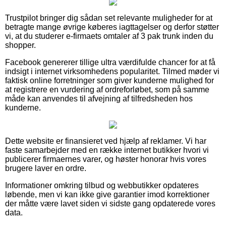
Trustpilot bringer dig sådan set relevante muligheder for at
betragte mange øvrige køberes iagttagelser og derfor støtter
vi, at du studerer e-firmaets omtaler af 3 pak trunk inden du
shopper.
Facebook genererer tillige ultra værdifulde chancer for at få
indsigt i internet virksomhedens popularitet. Tilmed møder vi
faktisk online forretninger som giver kunderne mulighed for
at registrere en vurdering af ordreforløbet, som på samme
måde kan anvendes til afvejning af tilfredsheden hos
kunderne.
Dette website er finansieret ved hjælp af reklamer. Vi har
faste samarbejder med en række internet butikker hvori vi
publicerer firmaernes varer, og høster honorar hvis vores
brugere laver en ordre.
Informationer omkring tilbud og webbutikker opdateres
løbende, men vi kan ikke give garantier imod korrektioner
der måtte være lavet siden vi sidste gang opdaterede vores
data.