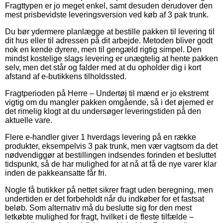
Fragttypen er jo meget enkel, samt desuden derudover den
mest prisbevidste leveringsversion ved køb af 3 pak trunk.
Du bør ydermere planlægge at bestille pakken til levering til
dit hus eller til adressen på dit arbejde. Metoden bliver godt
nok en kende dyrere, men til gengæld rigtig simpel. Den
mindst kostelige slags levering er unægtelig at hente pakken
selv, men det står og falder med at du opholder dig i kort
afstand af e-butikkens tilholdssted.
Fragtperioden på Herre – Undertøj til mænd er jo ekstremt
vigtig om du mangler pakken omgående, så i det øjemed er
det rimelig klogt at du undersøger leveringstiden på den
aktuelle vare.
Flere e-handler giver 1 hverdags levering på en række
produkter, eksempelvis 3 pak trunk, men vær vagtsom da det
nødvendiggør at bestillingen indsendes forinden et besluttet
tidspunkt, så de har mulighed for at nå at få de nye varer klar
inden de pakkeansatte får fri.
Nogle få butikker på nettet sikrer fragt uden beregning, men
undertiden er det forbeholdt når du indkøber for et fastsat
beløb. Som alternativ må du beslutte sig for den mest
letkøbte mulighed for fragt, hvilket i de fleste tilfælde –