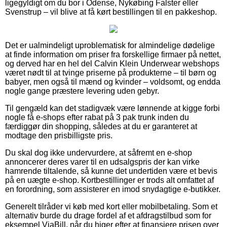
ligegyldigt om du bor i Odense, Nykøbing Falster eller
Svenstrup – vil blive at få kørt bestillingen til en pakkeshop.
Det er ualmindeligt uproblematisk for almindelige dødelige
at finde information om priser fra forskellige firmaer på nettet,
og derved har en hel del Calvin Klein Underwear webshops
været nødt til at tvinge priserne på produkterne – til børn og
babyer, men også til mænd og kvinder – voldsomt, og endda
nogle gange præstere levering uden gebyr.
Til gengæld kan det stadigvæk være lønnende at kigge forbi
nogle få e-shops efter rabat på 3 pak trunk inden du
færdiggør din shopping, således at du er garanteret at
modtage den prisbilligste pris.
Du skal dog ikke undervurdere, at såfremt en e-shop
annoncerer deres varer til en udsalgspris der kan virke
hamrende tiltalende, så kunne det undertiden være et bevis
på en uægte e-shop. Kortbestillinger er trods alt omfattet af
en forordning, som assisterer en imod snydagtige e-butikker.
Generelt tilråder vi køb med kort eller mobilbetaling. Som et
alternativ burde du drage fordel af et afdragstilbud som for
eksempel ViaBill, når du higer efter at finansiere prisen over