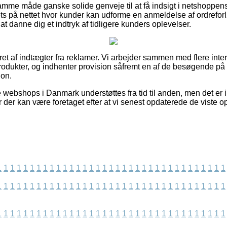
mme måde ganske solide genveje til at få indsigt i netshoppens
lets på nettet hvor kunder kan udforme en anmeldelse af ordrefor
at danne dig et indtryk af tidligere kunders oplevelser.
ret af indtægter fra reklamer. Vi arbejder sammen med flere intern
rodukter, og indhenter provision såfremt en af de besøgende p
ion.
webshops i Danmark understøttes fra tid til anden, men det er ik
der kan være foretaget efter at vi senest opdaterede de viste o
1
1
1
1
1
1
1
1
1
1
1
1
1
1
1
1
1
1
1
1
1
1
1
1
1
1
1
1
1
1
1
1
1
1
1
1
1
1
1
1
1
1
1
1
1
1
1
1
1
1
1
1
1
1
1
1
1
1
1
1
1
1
1
1
1
1
1
1
1
1
1
1
1
1
1
1
1
1
1
1
1
1
1
1
1
1
1
1
1
1
1
1
1
1
1
1
1
1
1
1
1
1
1
1
1