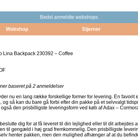
Bedst anmeldte webshops
Webshop
Stjerner
 Lina Backpack 230392 – Coffee
OF
rner baseret på
2
anmeldelser
er nu en lang række forskellige former for levering. En favorit 
 og så kan du bare gå forbi efter din pakke på et selvvalgt tidsp
t også den prisbilligste leveringsform ved køb af Adax – Cormo
utte dig for at få leveret til din lejlighed eller til dit arbejde
 men til gengæld i høj grad fremkommelig. Den prisbilligste lever
elv henter pakken, men den mulighed afhænger af at du befinde