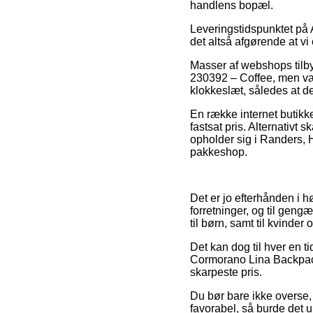
handlens bopæl.
Leveringstidspunktet på 
det altså afgørende at vi
Masser af webshops tilb
230392 – Coffee, men vær 
klokkeslæt, således at d
En række internet butikke
fastsat pris. Alternativ
opholder sig i Randers, H
pakkeshop.
Det er jo efterhånden i h
forretninger, og til geng
til børn, samt til kvinde
Det kan dog til hver en ti
Cormorano Lina Backpack 
skarpeste pris.
Du bør bare ikke overse, a
favorabel, så burde det 