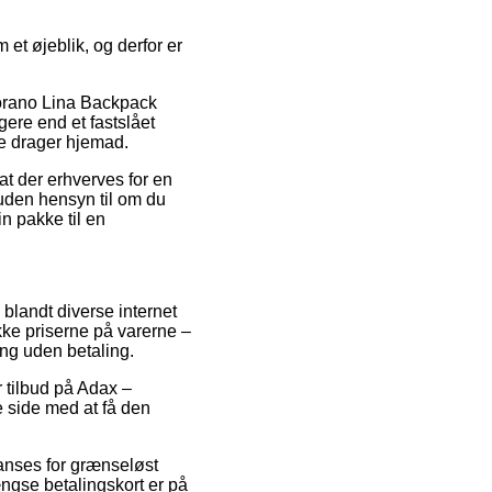
et øjeblik, og derfor er
morano Lina Backpack
gere end et fastslået
te drager hjemad.
at der erhverves for en
 uden hensyn til om du
n pakke til en
 blandt diverse internet
kke priserne på varerne –
ing uden betaling.
r tilbud på Adax –
e side med at få den
r anses for grænseløst
ngse betalingskort er på