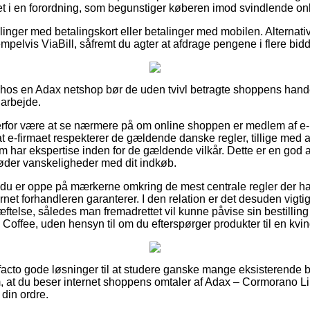
t i en forordning, som begunstiger køberen imod svindlende onl
illinger med betalingskort eller betalinger med mobilen. Alternat
empelvis ViaBill, såfremt du agter at afdrage pengene i flere bidd
r hos en Adax netshop bør de uden tvivl betragte shoppens hand
 arbejde.
rfor være at se nærmere på om online shoppen er medlem af 
at e-firmaet respekterer de gældende danske regler, tillige med 
m har ekspertise inden for de gældende vilkår. Dette er en god a
der vanskeligheder med dit indkøb.
at du er oppe på mærkerne omkring de mest centrale regler der ha
ternet forhandleren garanterer. I den relation er det desuden vigt
ftelse, således man fremadrettet vil kunne påvise sin bestilli
offee, uden hensyn til om du efterspørger produkter til en kvin
e facto gode løsninger til at studere ganske mange eksisterende 
g om, at du beser internet shoppens omtaler af Adax – Cormorano
din ordre.