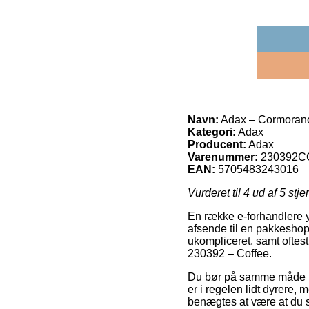
Navn:
Adax – Cormorano
Kategori:
Adax
Producent:
Adax
Varenummer:
230392C
EAN:
5705483243016
Vurderet til
4
ud af 5 stje
En række e-forhandlere yd
afsende til en pakkeshop,
ukompliceret, samt oftes
230392 – Coffee.
Du bør på samme måde besl
er i regelen lidt dyrere,
benægtes at være at du s