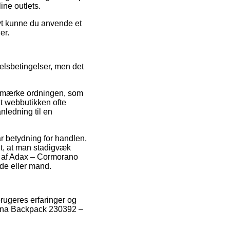
ine outlets.
ivt kunne du anvende et
er.
elsbetingelser, men det
e-mærke ordningen, som
at webbutikken ofte
nledning til en
r betydning for handlen,
igt, at man stadigvæk
ng af Adax – Cormorano
de eller mand.
brugeres erfaringer og
 Lina Backpack 230392 –