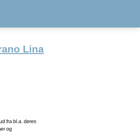
rano Lina
 fra bl.a. deres
mer og