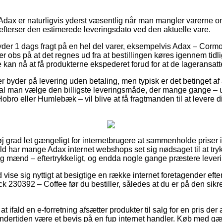
Adax er naturligvis yderst væsentlig når man mangler varerne om 
 efterser den estimerede leveringsdato ved den aktuelle vare.
yder 1 dags fragt på en hel del varer, eksempelvis Adax – Cor
obs på at det regnes ud fra at bestillingen køres igennem tidli
e kan nå at få produkterne ekspederet forud for at de lageransat
r byder på levering uden betaling, men typisk er det betinget af 
t skal man vælge den billigste leveringsmåde, der mange gange –
obro eller Humlebæk – vil blive at få fragtmanden til at levere di
øj grad let gængeligt for internetbrugere at sammenholde priser i
æld har mange Adax internet webshops set sig nødsaget til at try
r og mænd – eftertrykkeligt, og endda nogle gange præstere lever
d vise sig nyttigt at besigtige en række internet foretagender efte
230392 – Coffee før du bestiller, således at du er på den sikr
t ifald en e-forretning afsætter produkter til salg for en pris de
undertiden være et bevis på en fup internet handler. Køb med gæ