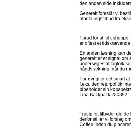
den anden side inkludere
Generelt foreslår vi best
afbetalingstilbud fra eks
Forud for at folk shoppe
er oftest et tidskrævende
En anden løsning kan de
generelt er et signal om 
undersøges af fagfolk so
håndsrækning, når du mø
For øvrigt er det smart 
f.eks. den returpolitik in
bibeholder sin købsbekræ
Lina Backpack 230392 – C
Trustpilot tilbyder dig d
derfor stiller vi forsla
Coffee inden du placerer 