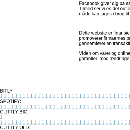
Facebook giver dig på sa
Tilmed ser vi en del out
måde kan tages i brug til 
Dette website er finansie
promoverer firmaernes p
gennemfører en transakt
Viden om varer og online 
garantier imod ændringer 
BITLY:
1
1
1
1
1
1
1
1
1
1
1
1
1
1
1
1
1
1
1
1
1
1
1
1
1
1
1
1
1
1
1
1
1
1
SPOTIFY:
1
1
1
1
1
1
1
1
1
1
1
1
1
1
1
1
1
1
1
1
1
1
1
1
1
1
1
1
1
1
1
1
1
1
CUTTLY BIO:
1
1
1
1
1
1
1
1
1
1
1
1
1
1
1
1
1
1
1
1
1
1
1
1
1
1
1
1
1
1
1
1
1
1
1
CUTTLY OLD: