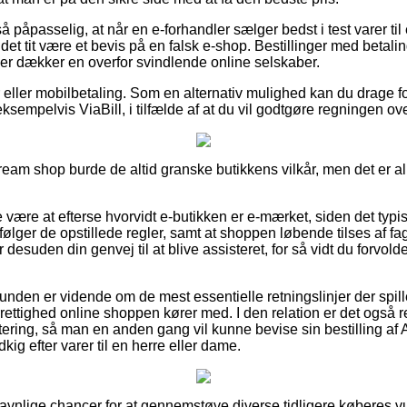
 påpasselig, at når en e-forhandler sælger bedst i test varer ti
 det tit være et bevis på en falsk e-shop. Bestillinger med betalin
der dækker en overfor svindlende online selskaber.
ger eller mobilbetaling. Som en alternativ mulighed kan du drage f
sempelvis ViaBill, i tilfælde af at du vil godtgøre regningen over
Cream shop burde de altid granske butikkens vilkår, men det er a
være at efterse hvorvidt e-butikken er e-mærket, siden det typis
lger de opstillede regler, samt at shoppen løbende tilses af fag
 desuden din genvej til at blive assisteret, for så vidt du forvo
kunden er vidende om de mest essentielle retningslinjer der spill
urrettighed online shoppen kører med. I den relation er det også r
ittering, så man en anden gang vil kunne bevise sin bestilling 
kig efter varer til en herre eller dame.
 gavnlige chancer for at gennemstøve diverse tidligere køberes 