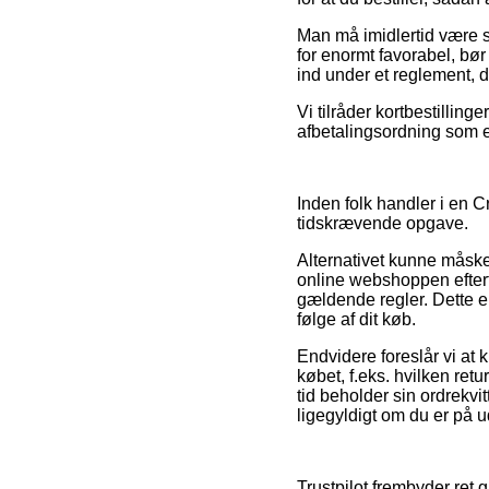
Man må imidlertid være så
for enormt favorabel, bør
ind under et reglement, 
Vi tilråder kortbestillin
afbetalingsordning som ek
Inden folk handler i en 
tidskrævende opgave.
Alternativet kunne måske 
online webshoppen efterfø
gældende regler. Dette er
følge af dit køb.
Endvidere foreslår vi at 
købet, f.eks. hvilken ret
tid beholder sin ordrekv
ligegyldigt om du er på ud
Trustpilot frembyder ret