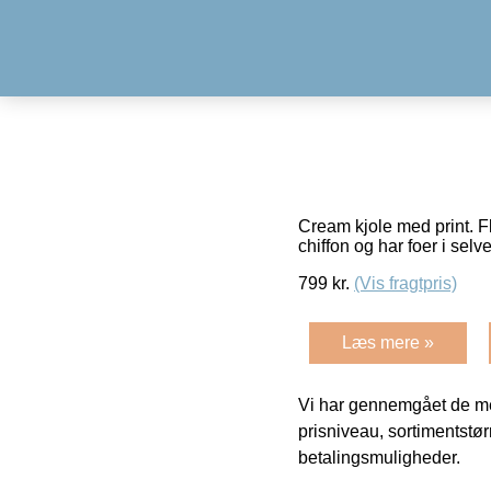
Cream kjole med print. F
chiffon og har foer i sel
799
kr.
(Vis fragtpris)
Læs mere »
Vi har gennemgået de mes
prisniveau, sortimentstø
betalingsmuligheder.