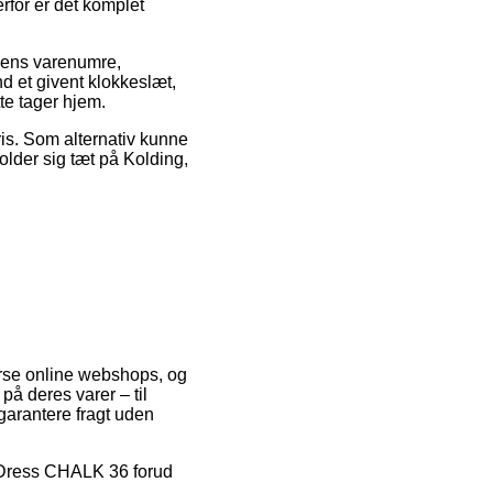
erfor er det komplet
ppens varenumre,
d et givent klokkeslæt,
te tager hjem.
ris. Som alternativ kunne
lder sig tæt på Kolding,
erse online webshops, og
på deres varer – til
garantere fragt uden
ie Dress CHALK 36 forud