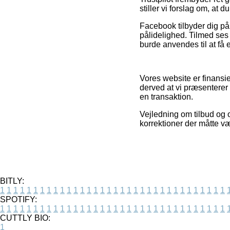
stiller vi forslag om, at
Facebook tilbyder dig p
pålidelighed. Tilmed ses
burde anvendes til at få 
Vores website er finansi
derved at vi præsenterer 
en transaktion.
Vejledning om tilbud og o
korrektioner der måtte v
BITLY:
1
1
1
1
1
1
1
1
1
1
1
1
1
1
1
1
1
1
1
1
1
1
1
1
1
1
1
1
1
1
1
1
1
1
SPOTIFY:
1
1
1
1
1
1
1
1
1
1
1
1
1
1
1
1
1
1
1
1
1
1
1
1
1
1
1
1
1
1
1
1
1
1
CUTTLY BIO:
1