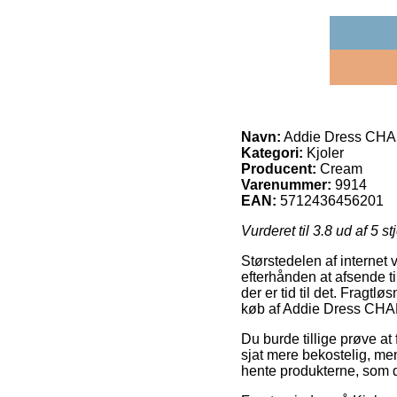
Navn:
Addie Dress CHA
Kategori:
Kjoler
Producent:
Cream
Varenummer:
9914
EAN:
5712436456201
Vurderet til
3.8
ud af 5 st
Størstedelen af internet
efterhånden at afsende til
der er tid til det. Fragt
køb af Addie Dress CHA
Du burde tillige prøve at 
sjat mere bekostelig, men
hente produkterne, som d