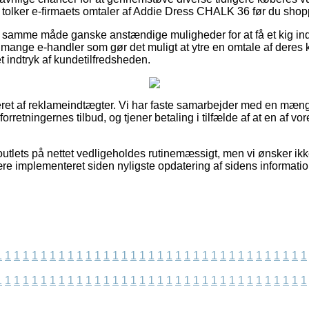
 du tolker e-firmaets omtaler af Addie Dress CHALK 36 før du shop
å samme måde ganske anstændige muligheder for at få et kig in
 mange e-handler som gør det muligt at ytre en omtale af dere
et indtryk af kundetilfredsheden.
eret af reklameindtægter. Vi har faste samarbejder med en mæng
forretningernes tilbud, og tjener betaling i tilfælde af at en af 
utlets på nettet vedligeholdes rutinemæssigt, men vi ønsker ikk
ære implementeret siden nyligste opdatering af sidens informatio
1
1
1
1
1
1
1
1
1
1
1
1
1
1
1
1
1
1
1
1
1
1
1
1
1
1
1
1
1
1
1
1
1
1
1
1
1
1
1
1
1
1
1
1
1
1
1
1
1
1
1
1
1
1
1
1
1
1
1
1
1
1
1
1
1
1
1
1
1
1