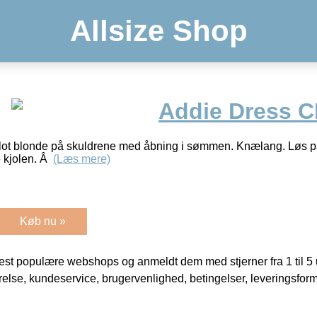
Allsize Shop
Addie Dress 
lot blonde på skuldrene med åbning i sømmen. Knælang. Løs pas
ve kjolen. Â
(Læs mere)
Køb nu »
t populære webshops og anmeldt dem med stjerner fra 1 til 5 ud
rrelse, kundeservice, brugervenlighed, betingelser, leveringsfor