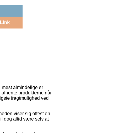
Link
n mest almindelige er
ne afhente produkterne når
ligste fragtmulighed ved
gheden viser sig oftest en
l dog altid være selv at