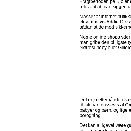
Fragtperioden på Kjoler e
relevant at man kigger 
Masser af internet butik
eksempelvis Addie Dress 
sådan at de med sikkerhe
Nogle online shops yder f
man gribe den billigste 
Nørresundby eller Gillelej
Det er jo efterhånden s
til tak har massevis af C
babyer og børn, og ligel
beregning.
Det kan alligevel være gu
for at du bestiller, såda