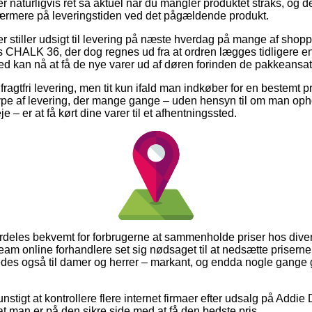
r naturligvis ret så aktuel når du mangler produktet straks, og d
nærmere på leveringstiden ved det pågældende produkt.
ker stiller udsigt til levering på næste hverdag på mange af sho
CHALK 36, der dog regnes ud fra at ordren lægges tidligere en
d kan nå at få de nye varer ud af døren forinden de pakkeansat
ragtfri levering, men tit kun ifald man indkøber for en bestemt p
type af levering, der mange gange – uden hensyn til om man opho
e – er at få kørt dine varer til et afhentningssted.
ærdeles bekvemt for forbrugerne at sammenholde priser hos div
ream online forhandlere set sig nødsaget til at nedsætte priserne 
edes også til damer og herrer – markant, og endda nogle gange 
nstigt at kontrollere flere internet firmaer efter udsalg på Add
n at man er på den sikre side med at få den bedste pris.