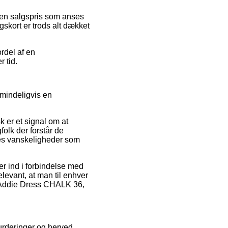
l en salgspris som anses
gskort er trods alt dækket
ordel af en
 tid.
lmindeligvis en
k er et signal om at
folk der forstår de
ldes vanskeligheder som
er ind i forbindelse med
elevant, at man til enhver
af Addie Dress CHALK 36,
vurderinger og herved