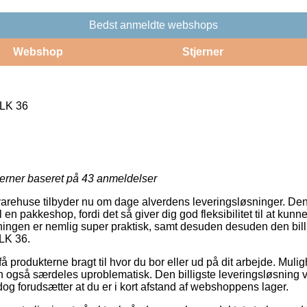
Bedst anmeldte webshops
Webshop
Stjerner
LK 36
jerner baseret på
43
anmeldelser
 varehuse tilbyder nu om dage alverdens leveringsløsninger. De
 en pakkeshop, fordi det så giver dig god fleksibilitet til at kun
løsningen er nemlig super praktisk, samt desuden desuden den bil
LK 36.
få produkterne bragt til hvor du bor eller ud på dit arbejde. Muli
 også særdeles uproblematisk. Den billigste leveringsløsning vi
og forudsætter at du er i kort afstand af webshoppens lager.