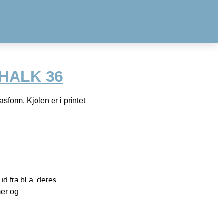
CHALK 36
form. Kjolen er i printet
 fra bl.a. deres
mer og