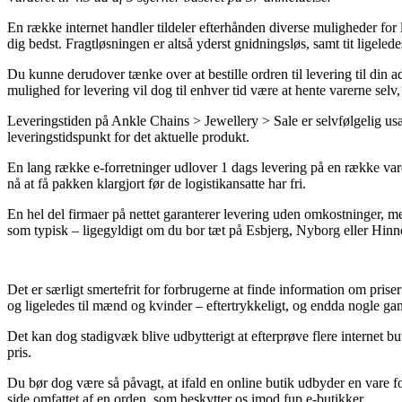
En række internet handler tildeler efterhånden diverse muligheder for 
dig bedst. Fragtløsningen er altså yderst gnidningsløs, samt tit ligele
Du kunne derudover tænke over at bestille ordren til levering til din ad
mulighed for levering vil dog til enhver tid være at hente varerne selv,
Leveringstiden på Ankle Chains > Jewellery > Sale er selvfølgelig usæ
leveringstidspunkt for det aktuelle produkt.
En lang række e-forretninger udlover 1 dags levering på en række varer,
nå at få pakken klargjort før de logistikansatte har fri.
En hel del firmaer på nettet garanterer levering uden omkostninger, me
som typisk – ligegyldigt om du bor tæt på Esbjerg, Nyborg eller Hinneru
Det er særligt smertefrit for forbrugerne at finde information om priser 
og ligeledes til mænd og kvinder – eftertrykkeligt, og endda nogle g
Det kan dog stadigvæk blive udbytterigt at efterprøve flere internet b
pris.
Du bør dog være så påvagt, at ifald en online butik udbyder en vare for
side omfattet af en orden, som beskytter os imod fup e-butikker.