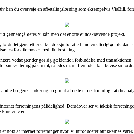
ativ kan du overveje en afbetalingsløsning som eksempelvis ViaBill, for
tid gennemgå deres vilkår, men det er ofte et tidskrævende projekt.
di det generelt er et kendetegn for at e-handlen efterfølger de danske re
dsættes for dilemmaer med din bestilling.
entære vedtægter der gør sig gældende i forbindelse med transaktionen
der sin kvittering på e-mail, således man i fremtiden kan bevise sin ord
e andre brugeres tanker og på grund af dette er det fornuftigt, at du an
 internet forretningens pålidelighed. Derudover ser vi faktisk forretning
e kunderne er.
 hold af internet forretninger hvori vi introducerer butikkernes varer,