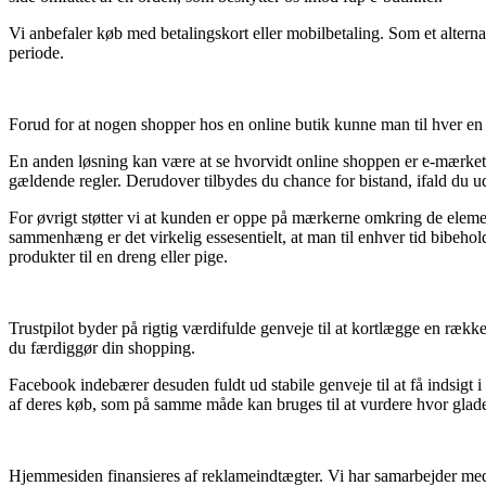
Vi anbefaler køb med betalingskort eller mobilbetaling. Som et altern
periode.
Forud for at nogen shopper hos en online butik kunne man til hver en 
En anden løsning kan være at se hvorvidt online shoppen er e-mærket, for
gældende regler. Derudover tilbydes du chance for bistand, ifald du u
For øvrigt støtter vi at kunden er oppe på mærkerne omkring de elem
sammenhæng er det virkelig essesentielt, at man til enhver tid bibehol
produkter til en dreng eller pige.
Trustpilot byder på rigtig værdifulde genveje til at kortlægge en rækk
du færdiggør din shopping.
Facebook indebærer desuden fuldt ud stabile genveje til at få indsigt i
af deres køb, som på samme måde kan bruges til at vurdere hvor glad
Hjemmesiden finansieres af reklameindtægter. Vi har samarbejder med et