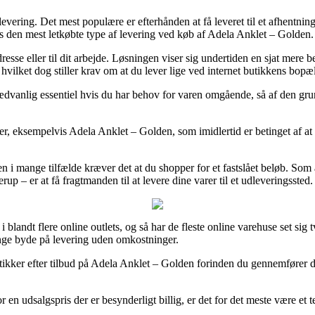
levering. Det mest populære er efterhånden at få leveret til et afhentnin
des den mest letkøbte type af levering ved køb af Adela Anklet – Golden.
resse eller til dit arbejde. Løsningen viser sig undertiden en sjat mere b
 hvilket dog stiller krav om at du lever lige ved internet butikkens bopæl
dvanlig essentiel hvis du har behov for varen omgående, så af den grun
 eksempelvis Adela Anklet – Golden, som imidlertid er betinget af at der
n i mange tilfælde kræver det at du shopper for et fastslået beløb. Som
p – er at få fragtmanden til at levere dine varer til et udleveringssted.
i blandt flere online outlets, og så har de fleste online varehuse set sig t
ange byde på levering uden omkostninger.
utikker efter tilbud på Adela Anklet – Golden forinden du gennemfører d
 en udsalgspris der er besynderligt billig, er det for det meste være et