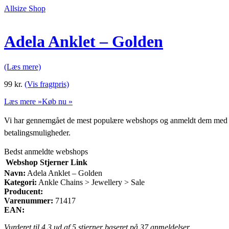
Allsize Shop
Adela Anklet – Golden
(Læs mere)
99
kr.
(Vis fragtpris)
Læs mere »
Køb nu »
Vi har gennemgået de mest populære webshops og anmeldt dem med stjern
betalingsmuligheder.
Bedst anmeldte webshops
Webshop
Stjerner
Link
Navn:
Adela Anklet – Golden
Kategori:
Ankle Chains > Jewellery > Sale
Producent:
Varenummer:
71417
EAN:
Vurderet til
4.3
ud af 5 stjerner baseret på
37
anmeldelser