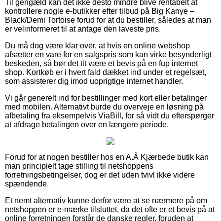
Til gengæld kan det ikke desto mindre blive rentabelt at
kontrollere nogle e-butikker efter tilbud på Big Kanye –
Black/Demi Tortoise forud for at du bestiller, således at man
er velinformeret til at antage den laveste pris.
Du må dog være klar over, at hvis en online webshop
afsætter en vare for en salgspris som kan virke besynderligt
beskeden, så bør det tit være et bevis på en fup internet
shop. Kortkøb er i hvert fald dækket ind under et regelsæt,
som assisterer dig imod uoprigtige internet handler.
Vi går generelt ind for bestillinger med kort eller betalinger
med mobilen. Alternativt burde du overveje en løsning på
afbetaling fra eksempelvis ViaBill, for så vidt du efterspørger
at afdrage betalingen over en længere periode.
Forud for at nogen bestiller hos en A.Â Kjærbede butik kan
man principielt tage stilling til netshoppens
forretningsbetingelser, dog er det uden tvivl ikke videre
spændende.
Et nemt alternativ kunne derfor være at se nærmere på om
netshoppen er e-mærke tilsluttet, da det ofte er et bevis på at
online forretningen forstår de danske regler, foruden at