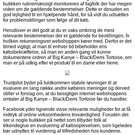
butikken rutinemæssigt monitoreres af fagfolk der har megen
viden om de gældende bestemmelser. Dette er desuden en
god lejlighed til en hjælpende hånd, for så vidt du udsættes
for problemstillinger som følge af dit køb.
Herudover er det godt at du er vaks omkring de mest
relevante bestemmelser der er gældende for bestillingen, fx
hvilken returneringsret webshoppen kører med. Derfor er det
tilmed vigtigt, at man til enhver tid bibeholder ens
købsbekræftelse, så man en anden gang vil kunne
dokumentere ordren af Big Kanye – Black/Demi Tortoise, om
man er på udkig efter et produkt til en dame eller herre.
Trustpilot byder på fuldkommen stabile løsninger til at
evaluere en lang række andre køberes meninger og derved
stiller vi forslag om, at du besigtiger internet webshoppens
omtaler af Big Kanye – Black/Demi Tortoise før du handler.
Facebook yder lignende visse relevante muligheder for at få
indtryk af online virksomhedens troværdighed. Foruden det
ser vi nogle butikker på nettet som tilbyder folk at
tilkendegive en evaluering af købsoplevelsen, som ligeledes
bør udnyttes til vurdering af tilfredsheden hos kunderne.