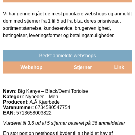
Vi har gennemgået de mest populære webshops og anmeldt
dem med stjerner fra 1 til 5 ud fra bl.a. deres prisniveau,
sortimentstørrelse, kundeservice, brugervenlighed,
betingelser, leveringsformer og betalingsmuligheder.
Bedst anmeldte webshops
Webshop
Stjerner
Link
Navn:
Big Kanye – Black/Demi Tortoise
Kategori:
Nyheder – Men
Producent:
A.Â Kjærbede
Varenummer:
6734580547754
EAN:
5713658003822
Vurderet til
3.6
ud af 5 stjerner baseret på
36
anmeldelser
En stor portion netshops tilbyder til alt held et hav af