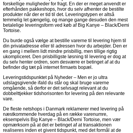
forskellige muligheder for fragt. En der er meget anvendt er
efterhånden pakkeshops, hvor du selv afhenter de bestilte
produkter når der er tid til det. Leveringstypen er altså
temmelig let gængelig, og mange gange desuden den mest
betalelige leveringsform ved køb af Big Kanye – Black/Demi
Tortoise.
Du burde også vælge at bestille varerne til levering hjem til
din privatadresse eller til adressen hvor du arbejder. Den er
en gang i mellem lidt mindre prisbillig, men tillige rigtig
ukompliceret. Den prisbilligste løsning til levering er dog at
du selv henter ordren, som desværre er betinget af at du
befinder dig tæt på internet firmaets bopæl.
Leveringstidspunktet på Nyheder – Men er jo ultra
udslagsgivende ifald du står og skal bruge varerne
omgående, så derfor er det selvsagt relevant at du
dobbelttjekker tidshorisonten for levering på den relevante
vare.
De fleste netshops i Danmark reklamerer med levering på
næstkommende hverdag på en række varenumre,
eksempelvis Big Kanye – Black/Demi Tortoise, men vær
opmærksom på at det er betinget af at transaktionen
realiseres inden et givent tidspunkt, med det formål at de