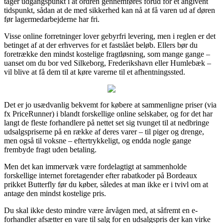
tager udgangspunkt i at ordren gennemføres forud for et angivent
tidspunkt, sådan at de med sikkerhed kan nå at få varen ud af døren
før lagermedarbejderne har fri.
Visse online forretninger lover gebyrfri levering, men i reglen er det
betinget af at der erhverves for et fastslået beløb. Ellers bør du
foretrække den mindst kostelige fragtløsning, som mange gange –
uanset om du bor ved Silkeborg, Frederikshavn eller Humlebæk –
vil blive at få dem til at køre varerne til et afhentningssted.
Det er jo usædvanlig bekvemt for købere at sammenligne priser (via
fx PriceRunner) i blandt forskellige online selskaber, og for det har
langt de fleste forhandlere på nettet set sig tvunget til at nedbringe
udsalgspriserne på en række af deres varer – til piger og drenge,
men også til voksne – eftertrykkeligt, og endda nogle gange
frembyde fragt uden betaling.
Men det kan immervæk være fordelagtigt at sammenholde
forskellige internet foretagender efter rabatkoder på Bordeaux
prikket Butterfly før du køber, således at man ikke er i tvivl om at
antage den mindst kostelige pris.
Du skal ikke desto mindre være årvågen med, at såfremt en e-
forhandler afsætter en vare til salg for en udsalgspris der kan virke