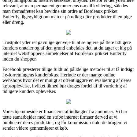
ombytningspolitik internet selskabet tilbyder. Derfor er det ydermere
relevant, at man permanent gemmer ens e-mail kvittering, således
man fremadrettet kan bevidne sin ordre af Bordeaux prikket
Butterfly, ligegyldigt om man er på udkig efter produkter til en pige
eller dreng.
Trustpilot yder ret gavnlige genveje til at se nøjere på flere tidligere
kunders omtaler og af den grund anbefales det, at du tager et kig på
internet webshoppens anmeldelser af Bordeaux prikket Butterfly
inden du shopper.
Facebook præsterer tillige fuldt ud pålidelige metoder til at få indsigt
i e-forretningens kundefokus. Herinde er der mange online
webshops hvor det er muligt at offentliggøre en evaluering af deres
købsoplevelse, hvilket tilmed bør drages fordel af til vurdering af
tidligere kunders oplevelser.
Vores hjemmeside er finansieret af indtægter fra annoncer. Vi har
tætte samarbejder med en stribe internet firmaer derved at vi
publicerer deres produkter, og får kommission ifald de brugere vi
sender videre gennemfører et køb.