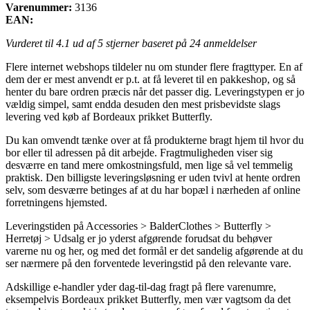
Varenummer:
3136
EAN:
Vurderet til
4.1
ud af 5 stjerner baseret på
24
anmeldelser
Flere internet webshops tildeler nu om stunder flere fragttyper. En af
dem der er mest anvendt er p.t. at få leveret til en pakkeshop, og så
henter du bare ordren præcis når det passer dig. Leveringstypen er jo
vældig simpel, samt endda desuden den mest prisbevidste slags
levering ved køb af Bordeaux prikket Butterfly.
Du kan omvendt tænke over at få produkterne bragt hjem til hvor du
bor eller til adressen på dit arbejde. Fragtmuligheden viser sig
desværre en tand mere omkostningsfuld, men lige så vel temmelig
praktisk. Den billigste leveringsløsning er uden tvivl at hente ordren
selv, som desværre betinges af at du har bopæl i nærheden af online
forretningens hjemsted.
Leveringstiden på Accessories > BalderClothes > Butterfly >
Herretøj > Udsalg er jo yderst afgørende forudsat du behøver
varerne nu og her, og med det formål er det sandelig afgørende at du
ser nærmere på den forventede leveringstid på den relevante vare.
Adskillige e-handler yder dag-til-dag fragt på flere varenumre,
eksempelvis Bordeaux prikket Butterfly, men vær vagtsom da det