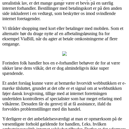
urealistisk lav, er det mange gange være et bevis på en uærlig
internet forhandler. Bestillinger med betalingskort er på den anden
side inkluderet i en vedtægt, som beskytter os imod svindlende
internet foretagender.
Vi tilråder shopping med kort eller betalinger med mobilen. Som et
alternativ bør du drage nytte af en afbetalingsløsning fra for
eksempel ViaBill, når du agter at betale omkostningerne af flere
omgange.
Forinden folk handler hos en e-forhandler behøver de for at være
sikker læse dens vilkår, det er dog almindeligvis ikke super
spændende.
Et andet forslag kunne være at bemærke hvorvidt webbutikken er e-
mærke tilsluttet, grundet at det ofte er et signal om at webbutikken
føjer dansk lovgivning, tillige med at internet forretningen
undertiden kontrolleres af specialister som har meget erfaring med
vilkårene. Desuden får du genvej til at få assistance, ifald du
forvoldes problemstillinger med din handel.
Yderligere er det anbefalelsesværdigt at man er opmærksom på de
væsentligste forhold gældende for handlen, f.eks. hvilken