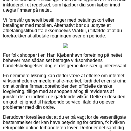
inkluderet i et regelsæt, som hjælper dig som køber imod
uægte firmaer på nettet.
Vi foreslår generelt bestillinger med betalingskort eller
betalinger med mobilen. Alternativt bør du udnytte et
afbetalingstilbud fra eksempelvis ViaBill, i tilfælde af at du
foretrækker at afbetale regningen over en periode.
Før folk shopper i en Han Kjøbenhavn forretning på nettet
behøver man sådan set betragte virksomhedens
handelsbetingelser, dog er det gerne ikke særlig interessant.
En nemmere løsning kan derfor være at efterse om internet
virksomheden er medlem af e-mærket, fordi det er en sikring
om at online firmaet opretholder den officielle danske
lovgivning, tillige med at shoppen af og til revideres af
jurister der er indført i de gældende vilkår. Dette er desuden
en god lejlighed til hjælpende service, ifald du oplever
problemer med din ordre.
Derudover foreslåes det at du er på vagt for de væsentligste
bestemmelser der kan have betydning for ordren, fx hvilken
returpolitik online forhandleren lover. Derfor er det samtidig