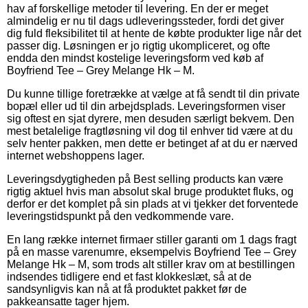
hav af forskellige metoder til levering. En der er meget
almindelig er nu til dags udleveringssteder, fordi det giver
dig fuld fleksibilitet til at hente de købte produkter lige når det
passer dig. Løsningen er jo rigtig ukompliceret, og ofte
endda den mindst kostelige leveringsform ved køb af
Boyfriend Tee – Grey Melange Hk – M.
Du kunne tillige foretrække at vælge at få sendt til din private
bopæl eller ud til din arbejdsplads. Leveringsformen viser
sig oftest en sjat dyrere, men desuden særligt bekvem. Den
mest betalelige fragtløsning vil dog til enhver tid være at du
selv henter pakken, men dette er betinget af at du er nærved
internet webshoppens lager.
Leveringsdygtigheden på Best selling products kan være
rigtig aktuel hvis man absolut skal bruge produktet fluks, og
derfor er det komplet på sin plads at vi tjekker det forventede
leveringstidspunkt på den vedkommende vare.
En lang række internet firmaer stiller garanti om 1 dags fragt
på en masse varenumre, eksempelvis Boyfriend Tee – Grey
Melange Hk – M, som trods alt stiller krav om at bestillingen
indsendes tidligere end et fast klokkeslæt, så at de
sandsynligvis kan nå at få produktet pakket før de
pakkeansatte tager hjem.