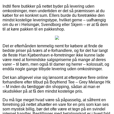
Indtil flere butikker på nettet byder på levering uden
omkostninger, men undertiden er det så præmissen at du
køber for en konkret sum. Ellers burde du foretrække den
mindst kostelige leveringstype, hvilket gerne – uafhængig
om du er i Helsingør, Svendborg eller Skjern – er at få dem
til at køre pakken til en pakkeshop.
Det er efterhånden temmelig nemt for købere at finde de
bedste priser på tværs af e-forhandlere, og for det har langt
de fleste Han Kjøbenhavn e-forretninger ikke kunne lade
være med at formindske salgspriserne på mange af deres
varer – til børn, men også til damer og herrer – kolossalt, og
endda nogle gange tilbyde levering uden omkostninger.
Det kan alligevel vise sig lønsomt at efterprøve flere online
forhandlere efter tilbud på Boyfriend Tee – Grey Melange Hk
– M inden du færdiggør din shopping, sådan at man er
skudsikker på at få den mindst kostelige pris.
Du må lige meget hvad være så påpasselig, at såfremt en
forretning på nettet afsætter en vare for en pris som kan ses
som mystisk billig, bør det ofte være et tegn på en svindel
internet handler. Bestillinger med betalingskort er i hvert fald