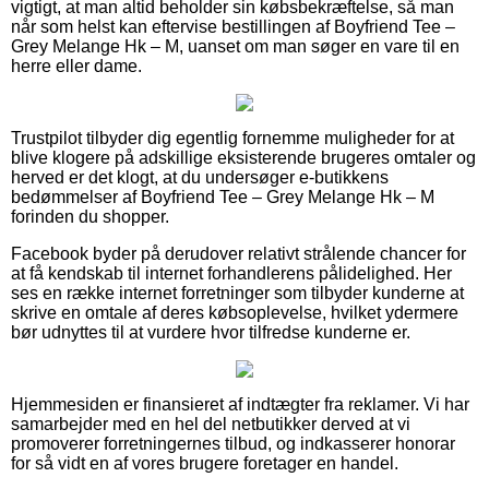
vigtigt, at man altid beholder sin købsbekræftelse, så man
når som helst kan eftervise bestillingen af Boyfriend Tee –
Grey Melange Hk – M, uanset om man søger en vare til en
herre eller dame.
Trustpilot tilbyder dig egentlig fornemme muligheder for at
blive klogere på adskillige eksisterende brugeres omtaler og
herved er det klogt, at du undersøger e-butikkens
bedømmelser af Boyfriend Tee – Grey Melange Hk – M
forinden du shopper.
Facebook byder på derudover relativt strålende chancer for
at få kendskab til internet forhandlerens pålidelighed. Her
ses en række internet forretninger som tilbyder kunderne at
skrive en omtale af deres købsoplevelse, hvilket ydermere
bør udnyttes til at vurdere hvor tilfredse kunderne er.
Hjemmesiden er finansieret af indtægter fra reklamer. Vi har
samarbejder med en hel del netbutikker derved at vi
promoverer forretningernes tilbud, og indkasserer honorar
for så vidt en af vores brugere foretager en handel.