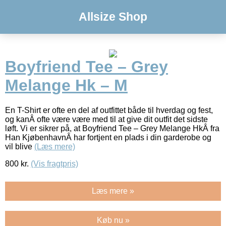
Allsize Shop
Boyfriend Tee – Grey
Melange Hk – M
En T-Shirt er ofte en del af outfittet både til hverdag og fest,
og kanÂ ofte være være med til at give dit outfit det sidste
løft. Vi er sikrer på, at Boyfriend Tee – Grey Melange HkÂ fra
Han KjøbenhavnÂ har fortjent en plads i din garderobe og
vil blive
(Læs mere)
800
kr.
(Vis fragtpris)
Læs mere »
Køb nu »