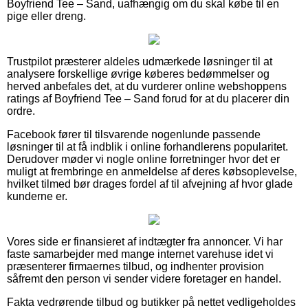
Boyfriend Tee – Sand, uafhængig om du skal købe til en
pige eller dreng.
Trustpilot præsterer aldeles udmærkede løsninger til at
analysere forskellige øvrige køberes bedømmelser og
herved anbefales det, at du vurderer online webshoppens
ratings af Boyfriend Tee – Sand forud for at du placerer din
ordre.
Facebook fører til tilsvarende nogenlunde passende
løsninger til at få indblik i online forhandlerens popularitet.
Derudover møder vi nogle online forretninger hvor det er
muligt at frembringe en anmeldelse af deres købsoplevelse,
hvilket tilmed bør drages fordel af til afvejning af hvor glade
kunderne er.
Vores side er finansieret af indtægter fra annoncer. Vi har
faste samarbejder med mange internet varehuse idet vi
præsenterer firmaernes tilbud, og indhenter provision
såfremt den person vi sender videre foretager en handel.
Fakta vedrørende tilbud og butikker på nettet vedligeholdes