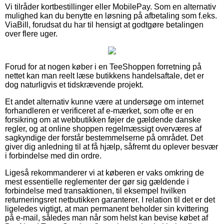
Vi tilråder kortbestillinger eller MobilePay. Som en alternativ
mulighed kan du benytte en løsning på afbetaling som f.eks.
ViaBill, forudsat du har til hensigt at godtgøre betalingen
over flere uger.
Forud for at nogen køber i en TeeShoppen forretning på
nettet kan man reelt læse butikkens handelsaftale, det er
dog naturligvis et tidskrævende projekt.
Et andet alternativ kunne være at undersøge om internet
forhandleren er verificeret af e-mærket, som ofte er en
forsikring om at webbutikken føjer de gældende danske
regler, og at online shoppen regelmæssigt overværes af
sagkyndige der forstår bestemmelserne på området. Det
giver dig anledning til at få hjælp, såfremt du oplever besvær
i forbindelse med din ordre.
Ligeså rekommanderer vi at køberen er vaks omkring de
mest essentielle reglementer der gør sig gældende i
forbindelse med transaktionen, til eksempel hvilken
returneringsret netbutikken garanterer. I relation til det er det
ligeledes vigtigt, at man permanent beholder sin kvittering
på e-mail, således man når som helst kan bevise købet af