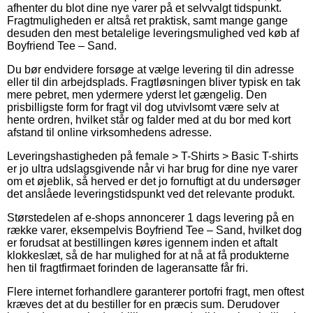
afhenter du blot dine nye varer på et selvvalgt tidspunkt.
Fragtmuligheden er altså ret praktisk, samt mange gange
desuden den mest betalelige leveringsmulighed ved køb af
Boyfriend Tee – Sand.
Du bør endvidere forsøge at vælge levering til din adresse
eller til din arbejdsplads. Fragtløsningen bliver typisk en tak
mere pebret, men ydermere yderst let gængelig. Den
prisbilligste form for fragt vil dog utvivlsomt være selv at
hente ordren, hvilket står og falder med at du bor med kort
afstand til online virksomhedens adresse.
Leveringshastigheden på female > T-Shirts > Basic T-shirts
er jo ultra udslagsgivende når vi har brug for dine nye varer
om et øjeblik, så herved er det jo fornuftigt at du undersøger
det anslåede leveringstidspunkt ved det relevante produkt.
Størstedelen af e-shops annoncerer 1 dags levering på en
række varer, eksempelvis Boyfriend Tee – Sand, hvilket dog
er forudsat at bestillingen køres igennem inden et aftalt
klokkeslæt, så de har mulighed for at nå at få produkterne
hen til fragtfirmaet forinden de lageransatte får fri.
Flere internet forhandlere garanterer portofri fragt, men oftest
kræves det at du bestiller for en præcis sum. Derudover