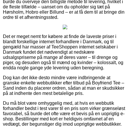
burde du overveje den billigste metode til levering, hvilket i
de fleste tilfælde – uanset om du opholder sig tæt på
Hørsholm, Hobro eller Billund – er at få dem til at bringe din
ordre til et afhentningssted.
Det er meget nemt for købere at finde de laveste priser i
blandt forskellige internet forhandlere i Danmark, og til
gengæld har masser af TeeShoppen internet selskaber i
Danmark fundet det nødvendigt at nedskære
udsalgspriserne på mange af deres varer – til drenge og
piger, og desuden også til mænd og kvinder – kolossalt, og
endda nogle gange yde levering uden beregning.
Dog kan det ikke desto mindre være indbringende at
granske enkelte webbutikker efter tilbud på Boyfriend Tee –
Sand inden du placerer ordren, sådan at man er skudsikker
på at indhente den mest betalelige pris.
Du må blot være omhyggelig med, at hvis en webbutik
forhandler bedst i test varer til en pris som virker grænseløst
favorabel, så burde det ofte være et bevis på en uoprigtig e-
shop. Bestillinger med kort er heldigvis omfavnet af en
vedtægt, der begunstiger dig imod uoprigtige webbutikker.