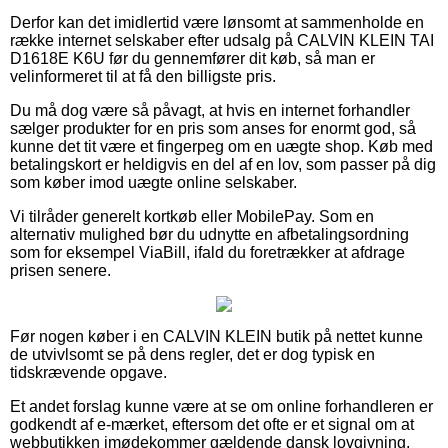
Derfor kan det imidlertid være lønsomt at sammenholde en
række internet selskaber efter udsalg på CALVIN KLEIN TAI
D1618E K6U før du gennemfører dit køb, så man er
velinformeret til at få den billigste pris.
Du må dog være så påvagt, at hvis en internet forhandler
sælger produkter for en pris som anses for enormt god, så
kunne det tit være et fingerpeg om en uægte shop. Køb med
betalingskort er heldigvis en del af en lov, som passer på dig
som køber imod uægte online selskaber.
Vi tilråder generelt kortkøb eller MobilePay. Som en
alternativ mulighed bør du udnytte en afbetalingsordning
som for eksempel ViaBill, ifald du foretrækker at afdrage
prisen senere.
Før nogen køber i en CALVIN KLEIN butik på nettet kunne
de utvivlsomt se på dens regler, det er dog typisk en
tidskrævende opgave.
Et andet forslag kunne være at se om online forhandleren er
godkendt af e-mærket, eftersom det ofte er et signal om at
webbutikken imødekommer gældende dansk lovgivning,