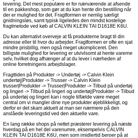
levering. Det mest populære er for nærværende at afsende
til en pakkeshop, som gør at du kan hente din bestilling når
der er mulighed for det. Fragtformen er nemlig særligt
gnidningsløs, samt typisk ligeledes den mindst kostelige
fragtmetode ved køb af CALVIN KLEIN TAI D1618E K6U.
Du kan alternativt overveje at få produkterne bragt til din
adresse eller til hvor du arbejder. Fragtformen er ofte en sjat
mindre prisbillig, men også meget ukompliceret. Den
billigste mulighed for levering er utvivlsomt at hente varerne
selv, hvilket dog afhænger af at du lever i nærheden af
online forretningens arbejdslager.
Fragttiden på Produkter -> Undertøj -> Calvin Klein
undertøj|Produkter -> Trusser -> Calvin Klein
trusser|Produkter -> Trusser|Produkter -> Tilbud på undertøj
og lingeri -> Tilbud på lingeri og undertøj|Produkter -> Tilbud
på undertøj og lingeri kan i nogle tilfælde være meget
central om vi mangler dine nye produkter øjeblikkeligt, og
derfor er det skam aktuelt at man ser nærmere på den
anslåede leveringstid ved den aktuelle vare.
En lang række shops på nettet præsterer levering på næste
hverdag på en hel del varenumre, eksempelvis CALVIN
KLEIN TAI D1618E K6U, men som imidlertid beroer på at