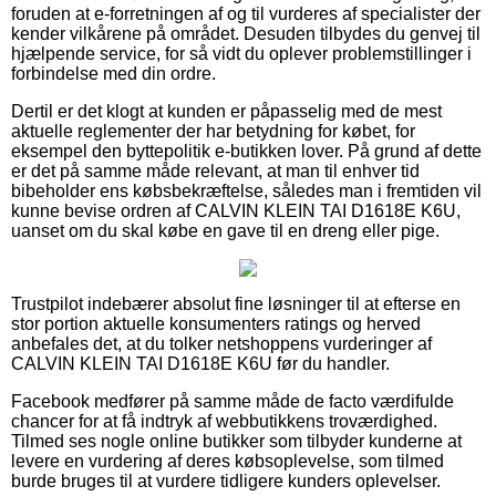
foruden at e-forretningen af og til vurderes af specialister der
kender vilkårene på området. Desuden tilbydes du genvej til
hjælpende service, for så vidt du oplever problemstillinger i
forbindelse med din ordre.
Dertil er det klogt at kunden er påpasselig med de mest
aktuelle reglementer der har betydning for købet, for
eksempel den byttepolitik e-butikken lover. På grund af dette
er det på samme måde relevant, at man til enhver tid
bibeholder ens købsbekræftelse, således man i fremtiden vil
kunne bevise ordren af CALVIN KLEIN TAI D1618E K6U,
uanset om du skal købe en gave til en dreng eller pige.
Trustpilot indebærer absolut fine løsninger til at efterse en
stor portion aktuelle konsumenters ratings og herved
anbefales det, at du tolker netshoppens vurderinger af
CALVIN KLEIN TAI D1618E K6U før du handler.
Facebook medfører på samme måde de facto værdifulde
chancer for at få indtryk af webbutikkens troværdighed.
Tilmed ses nogle online butikker som tilbyder kunderne at
levere en vurdering af deres købsoplevelse, som tilmed
burde bruges til at vurdere tidligere kunders oplevelser.