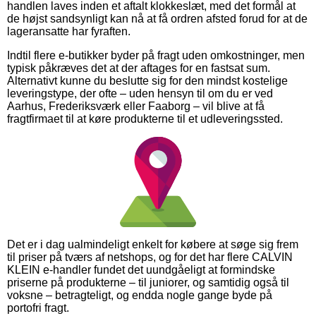
handlen laves inden et aftalt klokkeslæt, med det formål at
de højst sandsynligt kan nå at få ordren afsted forud for at de
lageransatte har fyraften.
Indtil flere e-butikker byder på fragt uden omkostninger, men
typisk påkræves det at der aftages for en fastsat sum.
Alternativt kunne du beslutte sig for den mindst kostelige
leveringstype, der ofte – uden hensyn til om du er ved
Aarhus, Frederiksværk eller Faaborg – vil blive at få
fragtfirmaet til at køre produkterne til et udleveringssted.
Det er i dag ualmindeligt enkelt for købere at søge sig frem
til priser på tværs af netshops, og for det har flere CALVIN
KLEIN e-handler fundet det uundgåeligt at formindske
priserne på produkterne – til juniorer, og samtidig også til
voksne – betragteligt, og endda nogle gange byde på
portofri fragt.