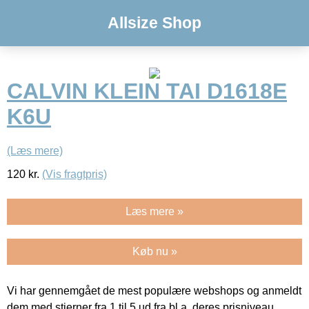
Allsize Shop
CALVIN KLEIN TAI D1618E
K6U
(Læs mere)
120
kr.
(Vis fragtpris)
Læs mere »
Køb nu »
Vi har gennemgået de mest populære webshops og anmeldt
dem med stjerner fra 1 til 5 ud fra bl.a. deres prisniveau,