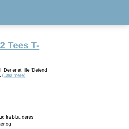
2 Tees T-
. Der er et lille ‘Defend
.
(Læs mere)
 fra bl.a. deres
mer og