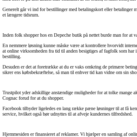
Generelt går vi ind for bestillinger med betalingskort eller betalinge
et længere tidsrum.
Inden folk shopper hos en Depeche butik på nettet burde man for at vær
En nemmere løsning kunne måske være at kontrollere hvorvidt interne
at online virksomheden fra tid til anden besigtiges af fagfolk som har
bestilling.
Desuden er det at foretrække at du er vaks omkring de primære betingel
sikrer ens købsbekræftelse, så man til enhver tid kan vidne om sin s
Trustpilot yder adskillige anstændige muligheder for at tolke mange a
Cognac forud for at du shopper.
Facebook tilbyder ligeledes en lang række pæne løsninger til at få k
service, hvilket også bør udnyttes til at afveje kundernes tilfredshed.
Hjemmesiden er finansieret af reklamer. Vi hjælper en samling af onli