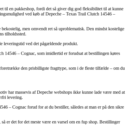
 til en pakkeshop, fordi det så giver dig god fleksibilitet til at kunne
everingsmulighed ved køb af Depeche – Texas Trail Clutch 14546 –
re bekostelig, men omvendt ret så uproblematisk. Den mindst kostelige
s tilholdssted.
ede leveringstid ved det pågældende produkt.
ch 14546 – Cognac, som imidlertid er forudsat at bestillingen køres
oretrække den prisbilligste fragttype, som i de fleste tilfælde – om du
et motiv har massevis af Depeche webshops ikke kunne lade være med at
fri levering.
46 – Cognac forud for at du bestiller, således at man er på den sikre
 så er det for det meste være en varsel om en fup shop. Bestillinger