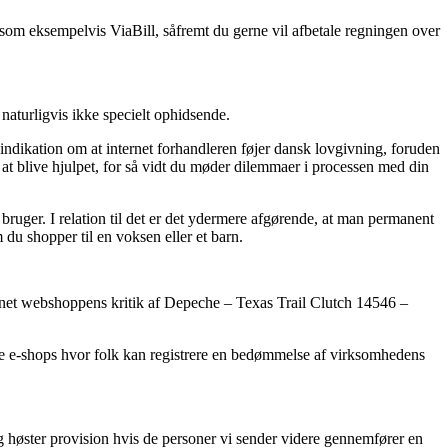
g som eksempelvis ViaBill, såfremt du gerne vil afbetale regningen over
 naturligvis ikke specielt ophidsende.
dikation om at internet forhandleren føjer dansk lovgivning, foruden
 at blive hjulpet, for så vidt du møder dilemmaer i processen med din
bruger. I relation til det er det ydermere afgørende, at man permanent
u shopper til en voksen eller et barn.
ternet webshoppens kritik af Depeche – Texas Trail Clutch 14546 –
ge e-shops hvor folk kan registrere en bedømmelse af virksomhedens
g høster provision hvis de personer vi sender videre gennemfører en