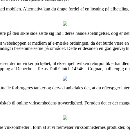
r med mobilen. Alternativt kan du drage fordel af en løsning på afbetalin
e på den sikre side sætte sig ind i deres handelsbetingelser, dog er det
t webshoppen er medlem af e-mærke ordningen, da det burde være en in
 indsigt i bestemmelserne på området. Dette er desuden en god genvej til
ser der indvirker på købet, til eksempel hvilken returpolitik e-handlen 
hopping af Depeche – Texas Trail Clutch 14546 – Cognac, uafhængig om d
ktuelle forbrugeres tanker og derved anbefales det, at du eftersøger in
endskab til online virksomhedens troværdighed. Foruden det er der man
ne virksomheder i form af at vi fremviser virksomhedernes produkter, o