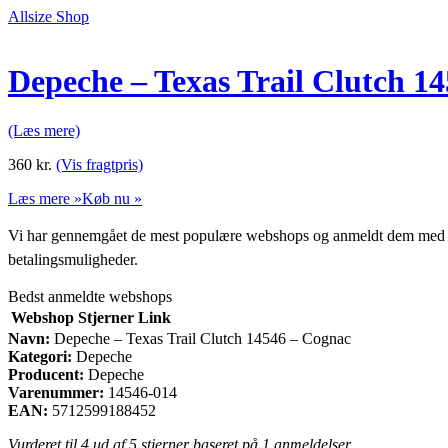
Allsize Shop
Depeche – Texas Trail Clutch 1
(Læs mere)
360
kr.
(Vis fragtpris)
Læs mere »
Køb nu »
Vi har gennemgået de mest populære webshops og anmeldt dem med stjern
betalingsmuligheder.
Bedst anmeldte webshops
Webshop
Stjerner
Link
Navn:
Depeche – Texas Trail Clutch 14546 – Cognac
Kategori:
Depeche
Producent:
Depeche
Varenummer:
14546-014
EAN:
5712599188452
Vurderet til
4
ud af 5 stjerner baseret på
1
anmeldelser