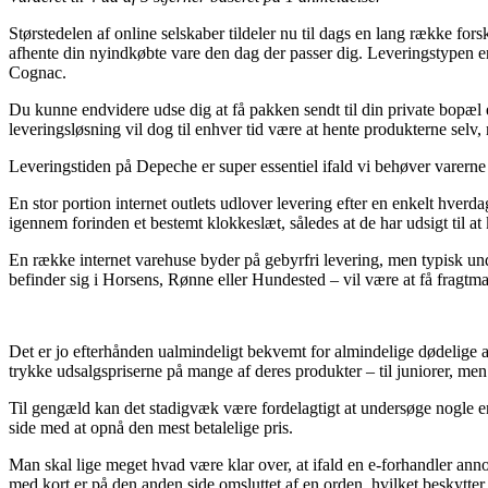
Størstedelen af online selskaber tildeler nu til dags en lang række forsk
afhente din nyindkøbte vare den dag der passer dig. Leveringstypen e
Cognac.
Du kunne endvidere udse dig at få pakken sendt til din private bopæl 
leveringsløsning vil dog til enhver tid være at hente produkterne selv,
Leveringstiden på Depeche er super essentiel ifald vi behøver varerne 
En stor portion internet outlets udlover levering efter en enkelt hve
igennem forinden et bestemt klokkeslæt, således at de har udsigt til at
En række internet varehuse byder på gebyrfri levering, men typisk under
befinder sig i Horsens, Rønne eller Hundested – vil være at få fragtman
Det er jo efterhånden ualmindeligt bekvemt for almindelige dødelige a
trykke udsalgspriserne på mange af deres produkter – til juniorer, me
Til gengæld kan det stadigvæk være fordelagtigt at undersøge nogle en
side med at opnå den mest betalelige pris.
Man skal lige meget hvad være klar over, at ifald en e-forhandler anno
med kort er på den anden side omsluttet af en orden, hvilket beskytter