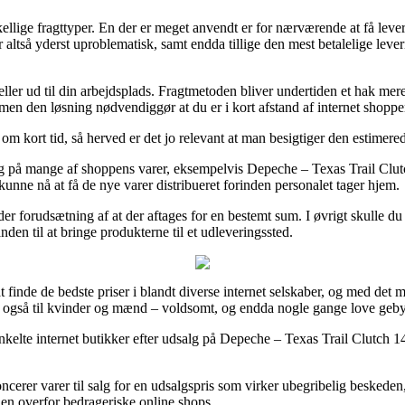
ellige fragttyper. En der er meget anvendt er for nærværende at få leveret
r altså yderst uproblematisk, samt endda tillige den mest betalelige l
eller ud til din arbejdsplads. Fragtmetoden bliver undertiden et hak me
 men den løsning nødvendiggør at du er i kort afstand af internet shoppen
om kort tid, så herved er det jo relevant at man besigtiger den estimer
rdag på mange af shoppens varer, eksempelvis Depeche – Texas Trail Clut
 kunne nå at få de nye varer distribueret forinden personalet tager hjem.
 forudsætning af at der aftages for en bestemt sum. I øvrigt skulle du f
den til at bringe produkterne til et udleveringssted.
t finde de bedste priser i blandt diverse internet selskaber, og med d
n også til kvinder og mænd – voldsomt, og endda nogle gange love gebyr
kelte internet butikker efter udsalg på Depeche – Texas Trail Clutch 145
ncerer varer til salg for en udsalgspris som virker ubegribelig beskeden,
 en overfor bedrageriske online shops.