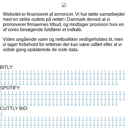
Websitet er finansieret af annoncer. Vi har tætte samarbejder
med en stribe outlets på nettet i Danmark derved at vi
promoverer firmaernes tilbud, og modtager provision hvis en
af vores besøgende fuldfører et indkøb.
Viden angående varer og netbutikker vedligeholdes tit, men
vi tager forbehold for rettelser der kan være udført efter at vi
sidste gang opdaterede de viste data.
BITLY:
1
1
1
1
1
1
1
1
1
1
1
1
1
1
1
1
1
1
1
1
1
1
1
1
1
1
1
1
1
1
1
1
1
1
1
1
1
1
1
1
1
1
1
1
1
1
1
1
1
1
1
1
1
1
1
1
1
1
1
1
1
1
1
1
1
1
1
1
1
1
1
1
1
1
1
1
1
1
1
1
1
1
1
1
1
1
1
1
1
1
1
1
1
1
1
1
1
1
1
1
SPOTIFY:
1
1
1
1
1
1
1
1
1
1
1
1
1
1
1
1
1
1
1
1
1
1
1
1
1
1
1
1
1
1
1
1
1
1
1
1
1
1
1
1
1
1
1
1
1
1
1
1
1
1
1
1
1
1
1
1
1
1
1
1
1
1
1
1
1
1
1
1
1
1
1
1
1
1
1
1
1
1
1
1
1
1
1
1
1
1
1
1
1
1
1
1
1
1
1
1
1
1
1
1
CUTTLY BIO:
1
1
1
1
1
1
1
1
1
1
1
1
1
1
1
1
1
1
1
1
1
1
1
1
1
1
1
1
1
1
1
1
1
1
1
1
1
1
1
1
1
1
1
1
1
1
1
1
1
1
1
1
1
1
1
1
1
1
1
1
1
1
1
1
1
1
1
1
1