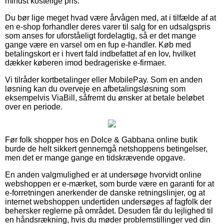
mindst kostelige pris.
Du bør lige meget hvad være årvågen med, at i tilfælde af at
en e-shop forhandler deres varer til salg for en udsalgspris
som anses for uforståeligt fordelagtig, så er det mange
gange være en varsel om en fup e-handler. Køb med
betalingskort er i hvert fald indbefattet af en lov, hvilket
dækker køberen imod bedrageriske e-firmaer.
Vi tilråder kortbetalinger eller MobilePay. Som en anden
løsning kan du overveje en afbetalingsløsning som
eksempelvis ViaBill, såfremt du ønsker at betale beløbet
over en periode.
Før folk shopper hos en Dolce & Gabbana online butik
burde de helt sikkert gennemgå netshoppens betingelser,
men det er mange gange en tidskrævende opgave.
En anden valgmulighed er at undersøge hvorvidt online
webshoppen er e-mærket, som burde være en garanti for at
e-forretningen anerkender de danske retningslinjer, og at
internet webshoppen undertiden undersøges af fagfolk der
behersker reglerne på området. Desuden får du lejlighed til
en håndsrækning, hvis du møder problemstillinger ved din