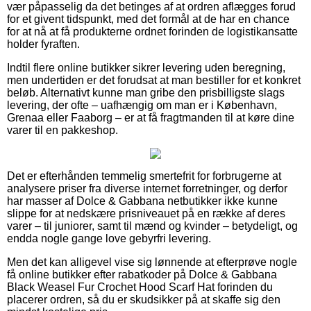
vær påpasselig da det betinges af at ordren aflægges forud
for et givent tidspunkt, med det formål at de har en chance
for at nå at få produkterne ordnet forinden de logistikansatte
holder fyraften.
Indtil flere online butikker sikrer levering uden beregning,
men undertiden er det forudsat at man bestiller for et konkret
beløb. Alternativt kunne man gribe den prisbilligste slags
levering, der ofte – uafhængig om man er i København,
Grenaa eller Faaborg – er at få fragtmanden til at køre dine
varer til en pakkeshop.
Det er efterhånden temmelig smertefrit for forbrugerne at
analysere priser fra diverse internet forretninger, og derfor
har masser af Dolce & Gabbana netbutikker ikke kunne
slippe for at nedskære prisniveauet på en række af deres
varer – til juniorer, samt til mænd og kvinder – betydeligt, og
endda nogle gange love gebyrfri levering.
Men det kan alligevel vise sig lønnende at efterprøve nogle
få online butikker efter rabatkoder på Dolce & Gabbana
Black Weasel Fur Crochet Hood Scarf Hat forinden du
placerer ordren, så du er skudsikker på at skaffe sig den