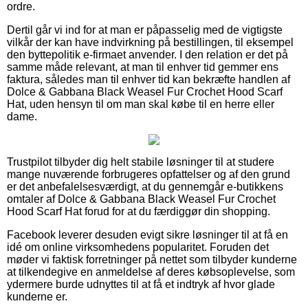
ordre.
Dertil går vi ind for at man er påpasselig med de vigtigste
vilkår der kan have indvirkning på bestillingen, til eksempel
den byttepolitik e-firmaet anvender. I den relation er det på
samme måde relevant, at man til enhver tid gemmer ens
faktura, således man til enhver tid kan bekræfte handlen af
Dolce & Gabbana Black Weasel Fur Crochet Hood Scarf
Hat, uden hensyn til om man skal købe til en herre eller
dame.
Trustpilot tilbyder dig helt stabile løsninger til at studere
mange nuværende forbrugeres opfattelser og af den grund
er det anbefalelsesværdigt, at du gennemgår e-butikkens
omtaler af Dolce & Gabbana Black Weasel Fur Crochet
Hood Scarf Hat forud for at du færdiggør din shopping.
Facebook leverer desuden evigt sikre løsninger til at få en
idé om online virksomhedens popularitet. Foruden det
møder vi faktisk forretninger på nettet som tilbyder kunderne
at tilkendegive en anmeldelse af deres købsoplevelse, som
ydermere burde udnyttes til at få et indtryk af hvor glade
kunderne er.