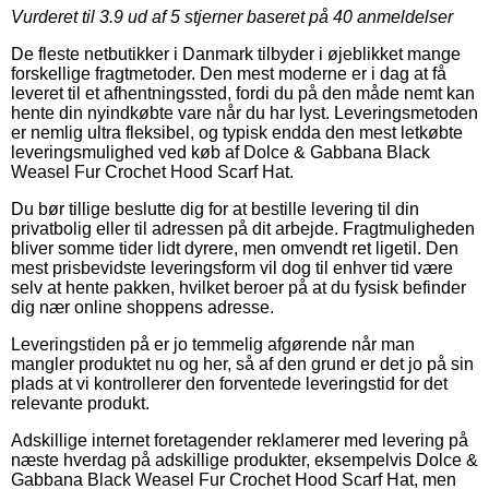
Vurderet til
3.9
ud af 5 stjerner baseret på
40
anmeldelser
De fleste netbutikker i Danmark tilbyder i øjeblikket mange
forskellige fragtmetoder. Den mest moderne er i dag at få
leveret til et afhentningssted, fordi du på den måde nemt kan
hente din nyindkøbte vare når du har lyst. Leveringsmetoden
er nemlig ultra fleksibel, og typisk endda den mest letkøbte
leveringsmulighed ved køb af Dolce & Gabbana Black
Weasel Fur Crochet Hood Scarf Hat.
Du bør tillige beslutte dig for at bestille levering til din
privatbolig eller til adressen på dit arbejde. Fragtmuligheden
bliver somme tider lidt dyrere, men omvendt ret ligetil. Den
mest prisbevidste leveringsform vil dog til enhver tid være
selv at hente pakken, hvilket beroer på at du fysisk befinder
dig nær online shoppens adresse.
Leveringstiden på er jo temmelig afgørende når man
mangler produktet nu og her, så af den grund er det jo på sin
plads at vi kontrollerer den forventede leveringstid for det
relevante produkt.
Adskillige internet foretagender reklamerer med levering på
næste hverdag på adskillige produkter, eksempelvis Dolce &
Gabbana Black Weasel Fur Crochet Hood Scarf Hat, men