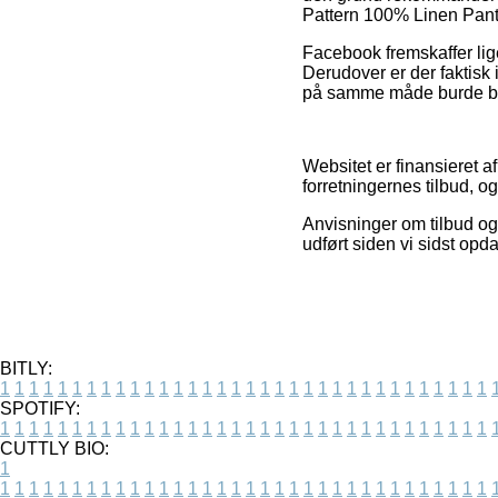
Pattern 100% Linen Pants
Facebook fremskaffer lige
Derudover er der faktisk 
på samme måde burde benyt
Websitet er finansieret 
forretningernes tilbud, o
Anvisninger om tilbud og 
udført siden vi sidst opd
BITLY:
1
1
1
1
1
1
1
1
1
1
1
1
1
1
1
1
1
1
1
1
1
1
1
1
1
1
1
1
1
1
1
1
1
1
SPOTIFY:
1
1
1
1
1
1
1
1
1
1
1
1
1
1
1
1
1
1
1
1
1
1
1
1
1
1
1
1
1
1
1
1
1
1
CUTTLY BIO:
1
1
1
1
1
1
1
1
1
1
1
1
1
1
1
1
1
1
1
1
1
1
1
1
1
1
1
1
1
1
1
1
1
1
1