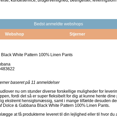
rrelse, kundeservice, brugervenlighed, betingelser, leveringsfor
Bedst anmeldte webshops
Webshop
Stjerner
Black White Pattern 100% Linen Pants
bbana
9483622
jerner baseret på
11
anmeldelser
 udlover nu om stunder diverse forskellige muligheder for leveri
n, fordi det så er super fleksibelt for dig at kunne hente dine p
ig ekstremt hensigtsmæssig, samt i mange tilfælde desuden de
f Dolce & Gabbana Black White Pattern 100% Linen Pants.
gge at få produkterne leveret til din lejlighed eller til hvor du