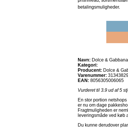
prisniveau, sortimentstø
betalingsmuligheder.
Navn:
Dolce & Gabbana 
Kategori:
Producent:
Dolce & Ga
Varenummer:
3134382
EAN:
8056305006065
Vurderet til
3.9
ud af 5 st
En stor portion netshops
er nu om dage pakkeshoppe
Fragtmuligheden er neml
leveringsmåde ved køb a
Du kunne derudover planlæ