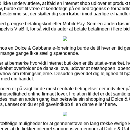
ikke undervurdere, at ifald en internet shop udlover et produkt 
iv, burde det tit være et kendetegn på en bedragerisk e-forhandl
ovbestemmelse, der støtter dig som køber imod uærlige e-handler
b med gængse betalingskort eller MobilePay. Som en anden løsni
lvis ViaBill, for så vidt du agter at betale betalingen i flere bid
ler hos en Dolce & Gabbana e-forretning burde de til hver en ti
et mange gange ikke særlig spændende.
at bemærke hvorvidt internet butikken er tilsluttet e-mærket, h
lskabet overholder de danske love, udover at netshoppen løbende 
ow om retningslinjerne. Desuden giver det dig lejlighed til hjæ
r med din handel.
unden er på vagt for de mest centrale betingelser der indvirker 
srettighed online firmaet lover. I relation til det er det samtidi
således man en anden gang kan bekræfte sin shopping af Dolce 
, uanset om du er på gaveindkøb til en dame eller herre.
 fortræffelige muligheder for at gennemstøve en lang række øvrig
 vi, at du tjekker internet shoppens vurderinger af Dolce & G