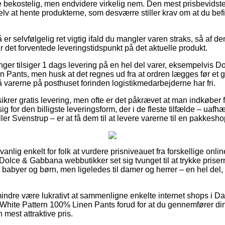
e bekostelig, men endvidere virkelig nem. Den mest prisbevidst
lv at hente produkterne, som desværre stiller krav om at du bef
r selvfølgelig ret vigtig ifald du mangler varen straks, så af de
det forventede leveringstidspunkt på det aktuelle produkt.
ninger tilsiger 1 dags levering på en hel del varer, eksempelvis
 Pants, men husk at det regnes ud fra at ordren lægges før et g
å varerne på posthuset forinden logistikmedarbejderne har fri.
ikrer gratis levering, men ofte er det påkrævet at man indkøber f
sig for den billigste leveringsform, der i de fleste tilfælde – ua
er Svenstrup – er at få dem til at levere varerne til en pakkesho
nlig enkelt for folk at vurdere prisniveauet fra forskellige onl
Dolce & Gabbana webbutikker set sig tvunget til at trykke priser
til babyer og børn, men ligeledes til damer og herrer – en hel d
indre være lukrativt at sammenligne enkelte internet shops i Da
hite Pattern 100% Linen Pants forud for at du gennemfører din
 mest attraktive pris.