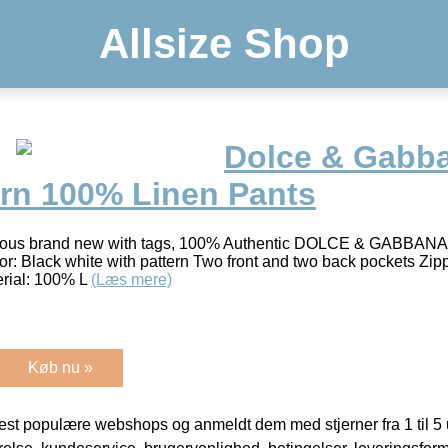
Allsize Shop
Dolce & Gabb
ern 100% Linen Pants
ous brand new with tags, 100% Authentic DOLCE & GABBANA 
lor: Black white with pattern Two front and two back pockets Zip
erial: 100% L
(Læs mere)
Køb nu »
t populære webshops og anmeldt dem med stjerner fra 1 til 5 ud