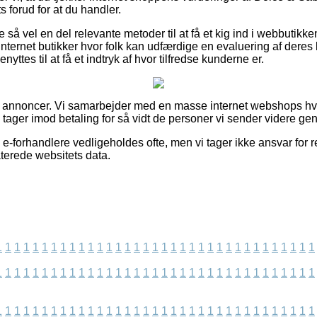
 forud for at du handler.
 så vel en del relevante metoder til at få et kig ind i webbutikk
internet butikker hvor folk kan udfærdige en evaluering af deres
tes til at få et indtryk af hvor tilfredse kunderne er.
af annoncer. Vi samarbejder med en masse internet webshops hv
g tager imod betaling for så vidt de personer vi sender videre ge
e-forhandlere vedligeholdes ofte, men vi tager ikke ansvar for re
aterede websitets data.
1
1
1
1
1
1
1
1
1
1
1
1
1
1
1
1
1
1
1
1
1
1
1
1
1
1
1
1
1
1
1
1
1
1
1
1
1
1
1
1
1
1
1
1
1
1
1
1
1
1
1
1
1
1
1
1
1
1
1
1
1
1
1
1
1
1
1
1
1
1
1
1
1
1
1
1
1
1
1
1
1
1
1
1
1
1
1
1
1
1
1
1
1
1
1
1
1
1
1
1
1
1
1
1
1