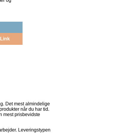
mer og
Link
ng. Det mest almindelige
rodukter når du har tid.
n mest prisbevidste
 arbejder. Leveringstypen