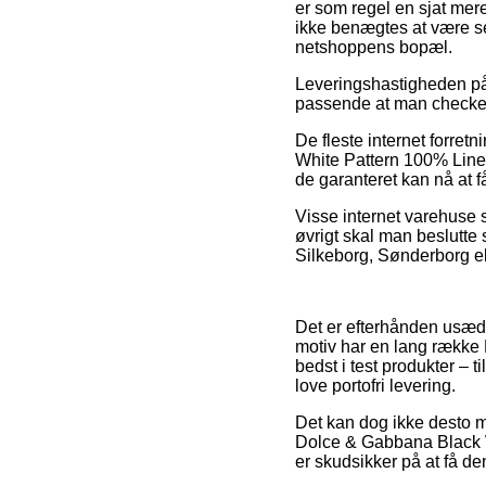
er som regel en sjat mer
ikke benægtes at være se
netshoppens bopæl.
Leveringshastigheden på e
passende at man checker 
De fleste internet forret
White Pattern 100% Linen
de garanteret kan nå at f
Visse internet varehuse s
øvrigt skal man beslutte 
Silkeborg, Sønderborg ell
Det er efterhånden usædva
motiv har en lang række 
bedst i test produkter – 
love portofri levering.
Det kan dog ikke desto m
Dolce & Gabbana Black W
er skudsikker på at få den