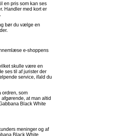
til en pris som kan ses
er. Handler med kort er
.
ng bør du vælge en
der.
d gennemlæse e-shoppens
vilket skulle være en
ses til af jurister der
lpende service, ifald du
på ordren, som
g afgørende, at man altid
& Gabbana Black White
e kunders meninger og af
abbana Black White