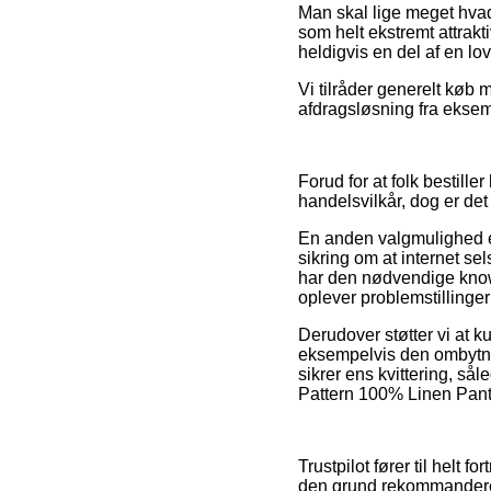
Man skal lige meget hvad 
som helt ekstremt attrakt
heldigvis en del af en l
Vi tilråder generelt kø
afdragsløsning fra eksempe
Forud for at folk bestil
handelsvilkår, dog er d
En anden valgmulighed er 
sikring om at internet se
har den nødvendige knowh
oplever problemstillinge
Derudover støtter vi at k
eksempelvis den ombytning
sikrer ens kvittering, 
Pattern 100% Linen Pants
Trustpilot fører til helt
den grund rekommanderer