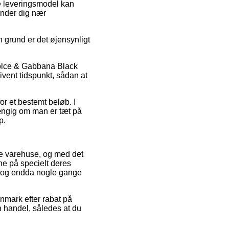
e leveringsmodel kan
inder dig nær
n grund er det øjensynligt
 Dolce & Gabbana Black
ivent tidspunkt, sådan at
or et bestemt beløb. I
fhængig om man er tæt på
p.
ine varehuse, og med det
ne på specielt deres
el, og endda nogle gange
nmark efter rabat på
 handel, således at du