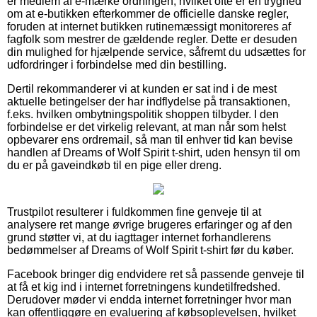
er medlem af e-mærke ordningen, hvilket ofte er en tryghed
om at e-butikken efterkommer de officielle danske regler,
foruden at internet butikken rutinemæssigt monitoreres af
fagfolk som mestrer de gældende regler. Dette er desuden
din mulighed for hjælpende service, såfremt du udsættes for
udfordringer i forbindelse med din bestilling.
Dertil rekommanderer vi at kunden er sat ind i de mest
aktuelle betingelser der har indflydelse på transaktionen,
f.eks. hvilken ombytningspolitik shoppen tilbyder. I den
forbindelse er det virkelig relevant, at man når som helst
opbevarer ens ordremail, så man til enhver tid kan bevise
handlen af Dreams of Wolf Spirit t-shirt, uden hensyn til om
du er på gaveindkøb til en pige eller dreng.
Trustpilot resulterer i fuldkommen fine genveje til at
analysere ret mange øvrige brugeres erfaringer og af den
grund støtter vi, at du iagttager internet forhandlerens
bedømmelser af Dreams of Wolf Spirit t-shirt før du køber.
Facebook bringer dig endvidere ret så passende genveje til
at få et kig ind i internet forretningens kundetilfredshed.
Derudover møder vi endda internet forretninger hvor man
kan offentliggøre en evaluering af købsoplevelsen, hvilket