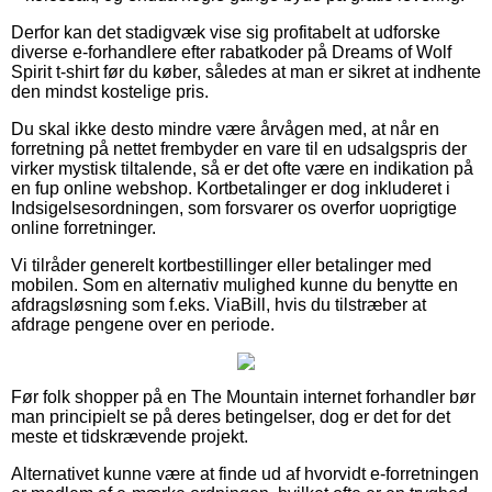
Derfor kan det stadigvæk vise sig profitabelt at udforske
diverse e-forhandlere efter rabatkoder på Dreams of Wolf
Spirit t-shirt før du køber, således at man er sikret at indhente
den mindst kostelige pris.
Du skal ikke desto mindre være årvågen med, at når en
forretning på nettet frembyder en vare til en udsalgspris der
virker mystisk tiltalende, så er det ofte være en indikation på
en fup online webshop. Kortbetalinger er dog inkluderet i
Indsigelsesordningen, som forsvarer os overfor uoprigtige
online forretninger.
Vi tilråder generelt kortbestillinger eller betalinger med
mobilen. Som en alternativ mulighed kunne du benytte en
afdragsløsning som f.eks. ViaBill, hvis du tilstræber at
afdrage pengene over en periode.
Før folk shopper på en The Mountain internet forhandler bør
man principielt se på deres betingelser, dog er det for det
meste et tidskrævende projekt.
Alternativet kunne være at finde ud af hvorvidt e-forretningen