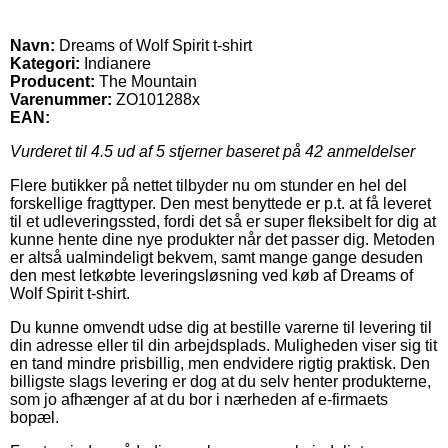
Navn:
Dreams of Wolf Spirit t-shirt
Kategori:
Indianere
Producent:
The Mountain
Varenummer:
ZO101288x
EAN:
Vurderet til
4.5
ud af 5 stjerner baseret på
42
anmeldelser
Flere butikker på nettet tilbyder nu om stunder en hel del
forskellige fragttyper. Den mest benyttede er p.t. at få leveret
til et udleveringssted, fordi det så er super fleksibelt for dig at
kunne hente dine nye produkter når det passer dig. Metoden
er altså ualmindeligt bekvem, samt mange gange desuden
den mest letkøbte leveringsløsning ved køb af Dreams of
Wolf Spirit t-shirt.
Du kunne omvendt udse dig at bestille varerne til levering til
din adresse eller til din arbejdsplads. Muligheden viser sig tit
en tand mindre prisbillig, men endvidere rigtig praktisk. Den
billigste slags levering er dog at du selv henter produkterne,
som jo afhænger af at du bor i nærheden af e-firmaets
bopæl.