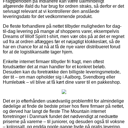
Fragtperioden på Indianere kan være ualmindeligt
afgørende ifald du har brug for ordren straks, så derfor er det
selvsagt relevant at vi kontrollerer den anslåede
leveringsdato for det vedkommende produkt.
De fleste forhandlere på nettet tilbyder muligheden for dag-
til-dag levering på mange af shoppens varer, eksempelvis
Dreams of Wolf Spirit t-shirt, men vær obs på at det er regnet
ud fra at ordren aflægges før et nøjagtigt klokkeslæt, så de
har en chance for at nå at få de nye varer distribueret forud
for at de logistikansatte tager hjem.
Enkelte internet firmaer tilbyder fri fragt, men oftest
forudsætter det at man handler for et konkret beløb.
Desuden kan du foretrække den billigste leveringsmetode,
der tit – om man opholder sig i Aalborg, Svendborg eller
Humlebæk – vil blive at få kørt dine varer til en pakkeshop.
Det er jo efterhånden usædvanlig problemfrit for almindelige
dødelige at finde de bedste priser hos flere firmaer på nettet,
og derved har langt de fleste The Mountain internet
forretninger i Danmark fundet det nødvendigt at nedsætte
priserne på varerne – til juniorer, og desuden også til voksne
– kolossalt, og endda nogle gange byde på gratis levering.