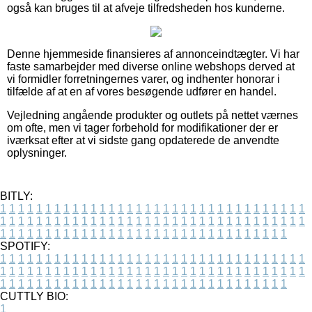
også kan bruges til at afveje tilfredsheden hos kunderne.
Denne hjemmeside finansieres af annonceindtægter. Vi har
faste samarbejder med diverse online webshops derved at
vi formidler forretningernes varer, og indhenter honorar i
tilfælde af at en af vores besøgende udfører en handel.
Vejledning angående produkter og outlets på nettet værnes
om ofte, men vi tager forbehold for modifikationer der er
iværksat efter at vi sidste gang opdaterede de anvendte
oplysninger.
BITLY:
1
1
1
1
1
1
1
1
1
1
1
1
1
1
1
1
1
1
1
1
1
1
1
1
1
1
1
1
1
1
1
1
1
1
1
1
1
1
1
1
1
1
1
1
1
1
1
1
1
1
1
1
1
1
1
1
1
1
1
1
1
1
1
1
1
1
1
1
1
1
1
1
1
1
1
1
1
1
1
1
1
1
1
1
1
1
1
1
1
1
1
1
1
1
1
1
1
1
1
1
SPOTIFY:
1
1
1
1
1
1
1
1
1
1
1
1
1
1
1
1
1
1
1
1
1
1
1
1
1
1
1
1
1
1
1
1
1
1
1
1
1
1
1
1
1
1
1
1
1
1
1
1
1
1
1
1
1
1
1
1
1
1
1
1
1
1
1
1
1
1
1
1
1
1
1
1
1
1
1
1
1
1
1
1
1
1
1
1
1
1
1
1
1
1
1
1
1
1
1
1
1
1
1
1
CUTTLY BIO:
1