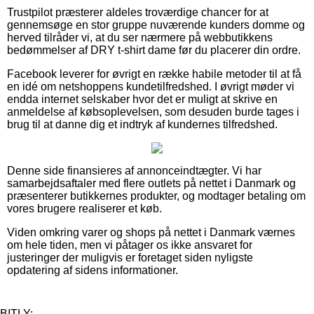
Trustpilot præsterer aldeles troværdige chancer for at
gennemsøge en stor gruppe nuværende kunders domme og
herved tilråder vi, at du ser nærmere på webbutikkens
bedømmelser af DRY t-shirt dame før du placerer din ordre.
Facebook leverer for øvrigt en række habile metoder til at få
en idé om netshoppens kundetilfredshed. I øvrigt møder vi
endda internet selskaber hvor det er muligt at skrive en
anmeldelse af købsoplevelsen, som desuden burde tages i
brug til at danne dig et indtryk af kundernes tilfredshed.
Denne side finansieres af annonceindtægter. Vi har
samarbejdsaftaler med flere outlets på nettet i Danmark og
præsenterer butikkernes produkter, og modtager betaling om
vores brugere realiserer et køb.
Viden omkring varer og shops på nettet i Danmark værnes
om hele tiden, men vi påtager os ikke ansvaret for
justeringer der muligvis er foretaget siden nyligste
opdatering af sidens informationer.
BITLY: