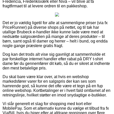
Fredericia, Frederiksværk eller Nivå – vil blive at få
fragtfirmaet til at levere ordren til en pakkeshop.
Det er jo vældig ligetil for alle at sammenligne priser (via fx
PriceRunner) på diverse shops på nettet, og til tak har
utallige Brubeck e-handler ikke kunne lade være med at
nedsætte salgsværdien på mange af deres produkter – til
børn, samt også til damer og herrer – helt i bund, og endda
nogle gange præstere gratis fragt.
Dog kan det trods alt vise sig gavnligt at sammenholde et
par forskellige internet handler efter rabat på DRY t-shirt
dame før du gennemfører dit køb, så du er sikret at indhente
den mest betalelige pris.
Du skal bare være klar over, at hvis en webshop
markedsfører varer for en salgspris der kan ses som
hamrende god, så kunne det ofte være et tegn på en fup
online webshop. Kortbetalinger er i hvert fald omfavnet af en
retningslinje, hvilket støtter en imod snydagtige e-butikker.
Vi slår generelt et slag for shopping med kort eller
MobilePay. Som et alternativ kunne du vælge et tilbud fra fx
ViaBill, hvis du higer efter at afdrage regningen over flere