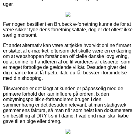
uger.
Før nogen bestiller i en Brubeck e-forretning kunne de for at
være sikker tyde dens forretningsaftale, dog er det oftest ikke
særlig morsomt.
Et andet alternativ kan være at tjekke hvorvidt online firmaet
er støttet af e-mærket, eftersom det skulle være en erklæring
om at webshoppen forstår den officielle danske lovgivning,
og at online forhandleren af og til vurderes af eksperter som
er meget fortrolige de gældende vilkår. Desuden giver det
dig chance for at få hjælp, ifald du får besvær i forbindelse
med din shopping.
Tilsvarende er det klogt at kunden er påpasselig med de
primære forhold der kan influere på ordren, fx den
ombytningspolitik e-forhandleren bruger. I den
sammenhæng er det desuden relevant, at man stadigvæk
gemmer ens faktura, så man når som helst kan dokumentere
sin bestilling af DRY t-shirt dame, hvad end man skal købe
gave til en pige eller dreng.