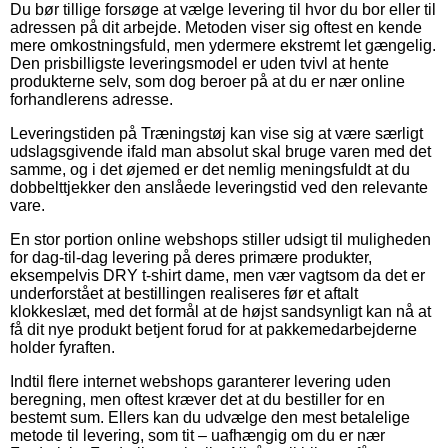
Du bør tillige forsøge at vælge levering til hvor du bor eller til
adressen på dit arbejde. Metoden viser sig oftest en kende
mere omkostningsfuld, men ydermere ekstremt let gængelig.
Den prisbilligste leveringsmodel er uden tvivl at hente
produkterne selv, som dog beroer på at du er nær online
forhandlerens adresse.
Leveringstiden på Træningstøj kan vise sig at være særligt
udslagsgivende ifald man absolut skal bruge varen med det
samme, og i det øjemed er det nemlig meningsfuldt at du
dobbelttjekker den anslåede leveringstid ved den relevante
vare.
En stor portion online webshops stiller udsigt til muligheden
for dag-til-dag levering på deres primære produkter,
eksempelvis DRY t-shirt dame, men vær vagtsom da det er
underforstået at bestillingen realiseres før et aftalt
klokkeslæt, med det formål at de højst sandsynligt kan nå at
få dit nye produkt betjent forud for at pakkemedarbejderne
holder fyraften.
Indtil flere internet webshops garanterer levering uden
beregning, men oftest kræver det at du bestiller for en
bestemt sum. Ellers kan du udvælge den mest betalelige
metode til levering, som tit – uafhængig om du er nær