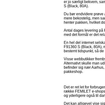
er jo særligt bekvem, s
S (Black, 80A).
Du bør endvidere prøve at 
mere bekostelig, men samt
henter pakken, hvilket d
Antal dages levering på 
med det formål er det rel
En hel del internet sels
F91360 S (Black, 80A), 
bestemt tidspunkt, så de 
Visse webbutikker frembyd
Alternativt skulle man ud
befinder sig nær Aarhus, 
pakkeshop.
Det er ret let for forbru
række FEMILET e-shops væ
og yderligere også til da
Det kan alligevel vise s