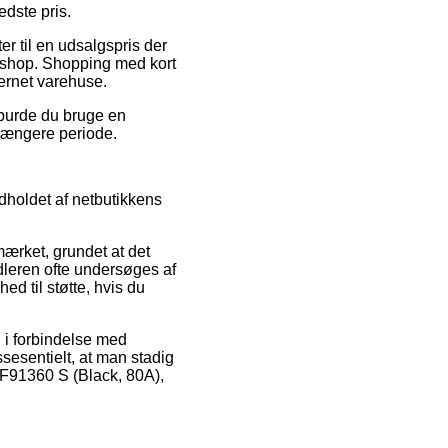
dste pris.
r til en udsalgspris der
ebshop. Shopping med kort
ernet varehuse.
 burde du bruge en
n længere periode.
dholdet af netbutikkens
ærket, grundet at det
dleren ofte undersøges af
d til støtte, hvis du
 i forbindelse med
sesentielt, at man stadig
F91360 S (Black, 80A),