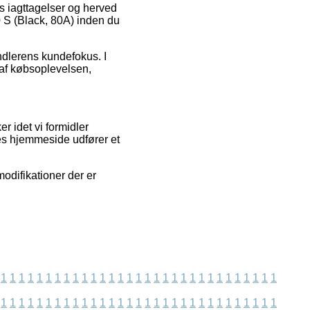
s iagttagelser og herved
 S (Black, 80A) inden du
ndlerens kundefokus. I
 af købsoplevelsen,
r idet vi formidler
es hjemmeside udfører et
odifikationer der er
1
1
1
1
1
1
1
1
1
1
1
1
1
1
1
1
1
1
1
1
1
1
1
1
1
1
1
1
1
1
1
1
1
1
1
1
1
1
1
1
1
1
1
1
1
1
1
1
1
1
1
1
1
1
1
1
1
1
1
1
1
1