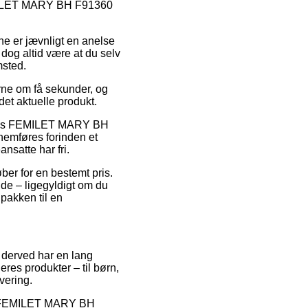
 FEMILET MARY BH F91360
nne er jævnligt en anelse
 dog altid være at du selv
msted.
erne om få sekunder, og
det aktuelle produkt.
mpelvis FEMILET MARY BH
nemføres forinden et
nsatte har fri.
ber for en bestemt pris.
lde – ligegyldigt om du
 pakken til en
g derved har en lang
res produkter – til børn,
vering.
r på FEMILET MARY BH