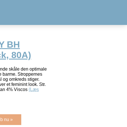
Y BH
k, 80A)
nde skåle den optimale
re barme. Stroppernes
l og omkreds stiger.
r et feminint look. Str.
han 4% Viscos
(Læs
b nu »