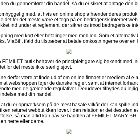
den du gennemfører din handel, så du er sikret at antage den be
omhyggelig med, at hvis en online shop afhænder deres produkte
unne det for det meste være et tegn på en bedragerisk internet w
ket ind under et reglement, der sikrer os imod bedrageriske int
opping med kort eller betalinger med mobilen. Som et alternativ
eks. ViaBill, ifald du tilstræber at betale omkostningerne over e
n FEMILET butik behøver de principielt gøre sig bekendt med in
det for det meste ikke særlig sjovt.
 derfor være at finde ud af om online firmaet er medlem af e-m
 at webshoppen føjer de danske regler, samt at internet forhan
endte med de gældende regulativer. Derudover tilbydes du lejlighe
rbindelse med din handel.
at du er opmærksom på de mest basale vilkår der kan spille ind
ken returret webbutikken lover. I den relation er det desuden es
telse, så man altid kan påvise handlen af FEMILET MARY BH 
 en herre eller dame.