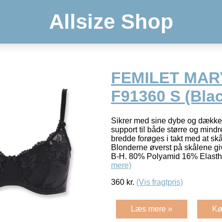
Allsize Shop
FEMILET MAR
F91360 S (Blac
Sikrer med sine dybe og dække
support til både større og mind
bredde forøges i takt med at skå
Blonderne øverst på skålene give
B-H. 80% Polyamid 16% Elast
mere)
360
kr.
(Vis fragtpris)
Læs mere »
Kø