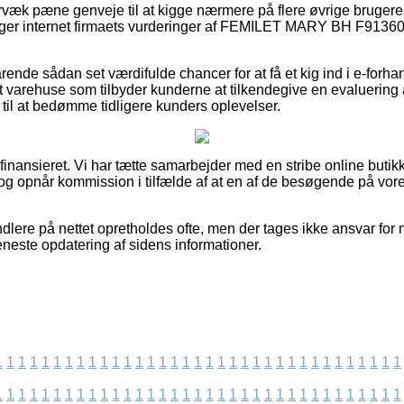
ervæk pæne genveje til at kigge nærmere på flere øvrige brugere
rsøger internet firmaets vurderinger af FEMILET MARY BH F91360
ende sådan set værdifulde chancer for at få et kig ind i e-forha
t varehuse som tilbyder kunderne at tilkendegive en evaluering
 til at bedømme tidligere kunders oplevelser.
inansieret. Vi har tætte samarbejder med en stribe online butikke
og opnår kommission i tilfælde af at en af de besøgende på vor
lere på nettet opretholdes ofte, men der tages ikke ansvar for m
eneste opdatering af sidens informationer.
1
1
1
1
1
1
1
1
1
1
1
1
1
1
1
1
1
1
1
1
1
1
1
1
1
1
1
1
1
1
1
1
1
1
1
1
1
1
1
1
1
1
1
1
1
1
1
1
1
1
1
1
1
1
1
1
1
1
1
1
1
1
1
1
1
1
1
1
1
1