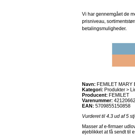
Vi har gennemgået de mes
prisniveau, sortimentstø
betalingsmuligheder.
Navn:
FEMILET MARY BH
Kategori:
Produkter > Li
Producent:
FEMILET
Varenummer:
4212066
EAN:
5709855150858
Vurderet til
4.3
ud af 5 st
Masser af e-firmaer udlov
øjeblikket at få sendt ti