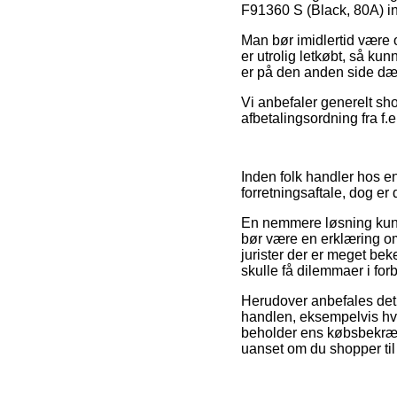
F91360 S (Black, 80A) in
Man bør imidlertid være 
er utrolig letkøbt, så k
er på den anden side dæk
Vi anbefaler generelt sh
afbetalingsordning fra f.
Inden folk handler hos e
forretningsaftale, dog er 
En nemmere løsning kunne
bør være en erklæring om
jurister der er meget bek
skulle få dilemmaer i fo
Herudover anbefales det 
handlen, eksempelvis hvil
beholder ens købsbekræf
uanset om du shopper til