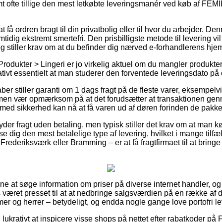
amt ofte tillige den mest letkøbte leveringsmanér ved køb af
få ordren bragt til din privatbolig eller til hvor du arbejder. De
idig ekstremt smertefri. Den prisbilligste metode til levering vil
og stiller krav om at du befinder dig nærved e-forhandlerens hje
Produkter > Lingeri er jo virkelig aktuel om du mangler produkt
ativt essentielt at man studerer den forventede leveringsdato på 
kaber stiller garanti om 1 dags fragt på de fleste varer, ekse
men vær opmærksom på at det forudsætter at transaktionen gen
med sikkerhed kan nå at få varen ud af døren forinden de pakkea
er fragt uden betaling, men typisk stiller det krav om at man kø
se dig den mest betalelige type af levering, hvilket i mange tilfæ
Frederiksværk eller Bramming – er at få fragtfirmaet til at bringe
gerne at søge information om priser på diverse internet handler, o
ret presset til at at nedbringe salgsværdien på en række af de
mer og herrer – betydeligt, og endda nogle gange love portofri le
ig lukrativt at inspicere visse shops på nettet efter rabatkode