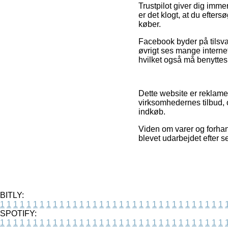
Trustpilot giver dig imm
er det klogt, at du efte
køber.
Facebook byder på tilsvar
øvrigt ses mange interne
hvilket også må benyttes
Dette website er reklamef
virksomhedernes tilbud, 
indkøb.
Viden om varer og forhand
blevet udarbejdet efter s
BITLY:
1
1
1
1
1
1
1
1
1
1
1
1
1
1
1
1
1
1
1
1
1
1
1
1
1
1
1
1
1
1
1
1
1
1
SPOTIFY:
1
1
1
1
1
1
1
1
1
1
1
1
1
1
1
1
1
1
1
1
1
1
1
1
1
1
1
1
1
1
1
1
1
1