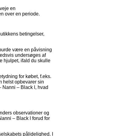
rveje en
en over en periode.
utikkens betingelser,
 burde være en påvisning
ghedsvis undersøges af
 hjulpet, ifald du skulle
tydning for købet, f.eks.
m helst opbevarer sin
– Nanni – Black l, hvad
unders observationer og
anni – Black l forud for
selskabets pålidelighed. I