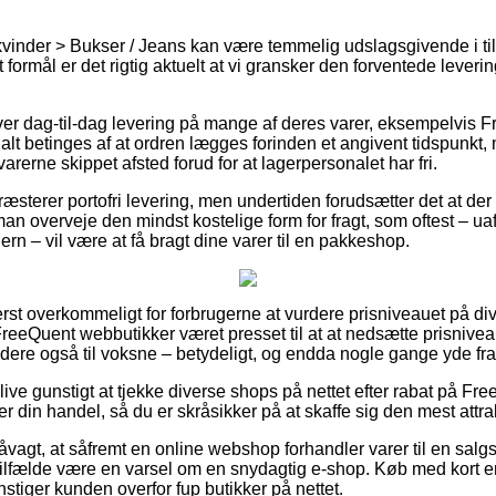
 kvinder > Bukser / Jeans kan være temmelig udslagsgivende i til
 formål er det rigtig aktuelt at vi gransker den forventede leve
giver dag-til-dag levering på mange af deres varer, eksempelvis
alt betinges af at ordren lægges forinden et angivent tidspunkt,
varerne skippet afsted forud for at lagerpersonalet har fri.
æsterer portofri levering, men undertiden forudsætter det at der
 man overveje den mindst kostelige form for fragt, som oftest – 
ern – vil være at få bragt dine varer til en pakkeshop.
rst overkommeligt for forbrugerne at vurdere prisniveauet på div
eeQuent webbutikker været presset til at at nedsætte prisniveau
dere også til voksne – betydeligt, og endda nogle gange yde fr
ive gunstigt at tjekke diverse shops på nettet efter rabat på Fr
r din handel, så du er skråsikker på at skaffe sig den mest attrak
agt, at såfremt en online webshop forhandler varer til en salgsp
e tilfælde være en varsel om en snydagtig e-shop. Køb med kort er
iger kunden overfor fup butikker på nettet.