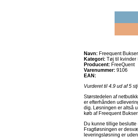
Navn:
Freequent Bukser 
Kategori:
Tøj til kvinder
Producent:
FreeQuent
Varenummer:
9106
EAN:
Vurderet til
4.9
ud af 5 st
Størstedelen af netbutikk
er efterhånden udleverin
dig. Løsningen er altså 
køb af Freequent Bukser 
Du kunne tillige beslutte d
Fragtløsningen er desvær
leveringsløsning er uden