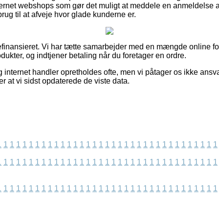
nternet webshops som gør det muligt at meddele en anmeldelse 
 brug til at afveje hvor glade kunderne er.
finansieret. Vi har tætte samarbejder med en mængde online fo
dukter, og indtjener betaling når du foretager en ordre.
 internet handler opretholdes ofte, men vi påtager os ikke ansva
ter at vi sidst opdaterede de viste data.
1
1
1
1
1
1
1
1
1
1
1
1
1
1
1
1
1
1
1
1
1
1
1
1
1
1
1
1
1
1
1
1
1
1
1
1
1
1
1
1
1
1
1
1
1
1
1
1
1
1
1
1
1
1
1
1
1
1
1
1
1
1
1
1
1
1
1
1
1
1
1
1
1
1
1
1
1
1
1
1
1
1
1
1
1
1
1
1
1
1
1
1
1
1
1
1
1
1
1
1
1
1
1
1
1