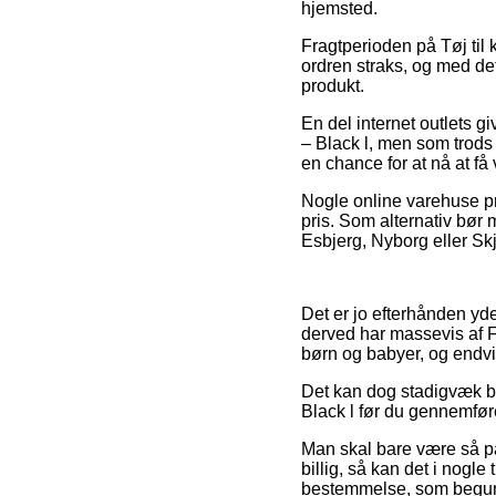
hjemsted.
Fragtperioden på Tøj til
ordren straks, og med det
produkt.
En del internet outlets 
– Black l, men som trods 
en chance for at nå at få 
Nogle online varehuse pr
pris. Som alternativ bør
Esbjerg, Nyborg eller Skj
Det er jo efterhånden yde
derved har massevis af Fr
børn og babyer, og endvi
Det kan dog stadigvæk bl
Black l før du gennemføre
Man skal bare være så påv
billig, så kan det i nogl
bestemmelse, som begunst