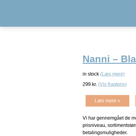
Nanni – Bla
in stock
(Læs mere)
299
kr.
(Vis fragtpris)
Læs mere »
Vi har gennemgået de mes
prisniveau, sortimentstø
betalingsmuligheder.