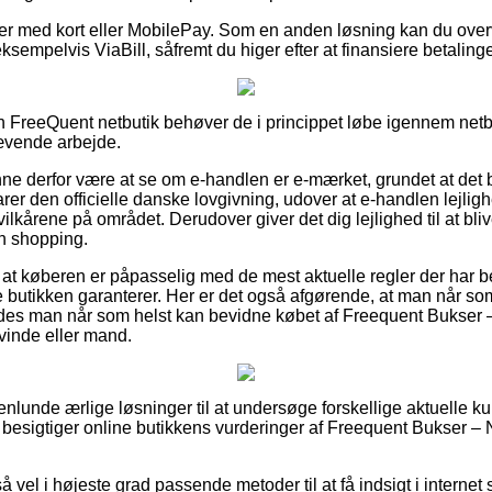
dler med kort eller MobilePay. Som en anden løsning kan du ove
sempelvis ViaBill, såfremt du higer efter at finansiere betaling
 FreeQuent netbutik behøver de i princippet løbe igennem netb
rævende arbejde.
e derfor være at se om e-handlen er e-mærket, grundet at det
varer den officielle danske lovgivning, udover at e-handlen lejli
kårene på området. Derudover giver det dig lejlighed til at blive
n shopping.
 at køberen er påpasselig med de mest aktuelle regler der har be
ne butikken garanterer. Her er det også afgørende, at man når so
ledes man når som helst kan bevidne købet af Freequent Bukser 
vinde eller mand.
enlunde ærlige løsninger til at undersøge forskellige aktuelle k
u besigtiger online butikkens vurderinger af Freequent Bukser – N
å vel i højeste grad passende metoder til at få indsigt i internet 