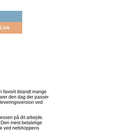
Link
n favorit iblandt mange
arer den dag der passer
 leveringsversion ved
adressen på dit arbejde.
 Den mest betalelige
ige ved netshoppens