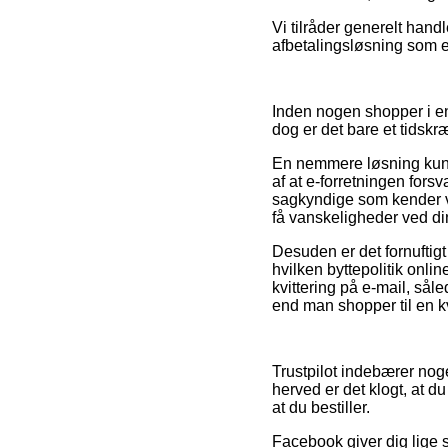
Vi tilråder generelt han
afbetalingsløsning som ek
Inden nogen shopper i en
dog er det bare et tidsk
En nemmere løsning kunn
af at e-forretningen fors
sagkyndige som kender vil
få vanskeligheder ved di
Desuden er det fornuftigt
hvilken byttepolitik onli
kvittering på e-mail, så
end man shopper til en k
Trustpilot indebærer nog
herved er det klogt, at d
at du bestiller.
Facebook giver dig lige s