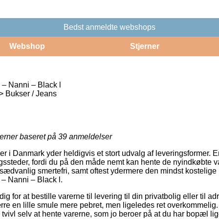
Bedst anmeldte webshops
Webshop
Stjerner
– Nanni – Black l
 > Bukser / Jeans
jerner baseret på
39
anmeldelser
er i Danmark yder heldigvis et stort udvalg af leveringsformer. E
gssteder, fordi du på den måde nemt kan hente de nyindkøbte v
usædvanlig smertefri, samt oftest ydermere den mindst kostelige
– Nanni – Black l.
ig for at bestille varerne til levering til din privatbolig eller til 
re en lille smule mere pebret, men ligeledes ret overkommelig.
 tvivl selv at hente varerne, som jo beroer på at du har bopæl l