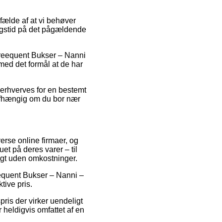
fælde af at vi behøver
ringstid på det pågældende
 Freequent Bukser – Nanni
 med det formål at de har
 erhverves for en bestemt
uafhængig om du bor nær
erse online firmaer, og
et på deres varer – til
agt uden omkostninger.
eequent Bukser – Nanni –
tive pris.
ris der virker uendeligt
 heldigvis omfattet af en