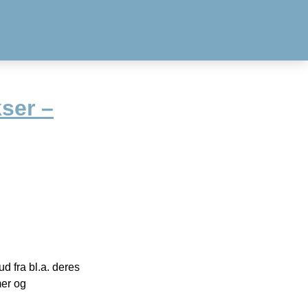
ser –
 fra bl.a. deres
mer og