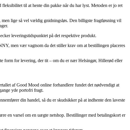
 fleksibilitet til at hente din pakke når du har lyst. Metoden er jo ret
, men lige så vel vældig gnidningsløs. Den billigste fragtløsning vil
ager.
ecker leveringstidspunktet på det respektive produkt.
Y, men vær vagtsom da det stiller krav om at bestillingen placeres
e form for levering, der tit – om du er nær Helsingør, Hillerød eller
flertallet af Good Mood online forhandlere fundet det nødvendigt at
gange yde portofri fragt.
emfører din handel, så du er skudsikker på at indhente den laveste
 være en varsel om en uægte netshop. Bestillinger med betalingskort er