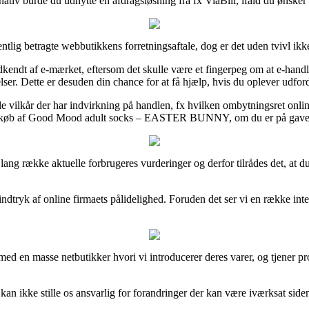
rnativ burde du udnytte en afdragsløsning fra fx ViaBill, ifald du ønsker
ig betragte webbutikkens forretningsaftale, dog er det uden tvivl ikke
dkendt af e-mærket, eftersom det skulle være et fingerpeg om at e-handl
er. Dette er desuden din chance for at få hjælp, hvis du oplever udfor
le vilkår der har indvirkning på handlen, fx hvilken ombytningsret onli
sit køb af Good Mood adult socks – EASTER BUNNY, om du er på gavein
n lang række aktuelle forbrugeres vurderinger og derfor tilrådes det, a
 indtryk af online firmaets pålidelighed. Foruden det ser vi en række int
ed en masse netbutikker hvori vi introducerer deres varer, og tjener pr
ikke stille os ansvarlig for forandringer der kan være iværksat siden 