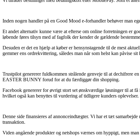
Vi tilråder bestillinger med betalingskort eller MobilePay. Som et alte
Inden nogen handler på en Good Mood e-forhandler behøver man egentl
Et andet alternativ kunne være at efterse om online forretningen er go
løbende føres tilsyn med af fagfolk der kender de gældende bestemmels
Desuden er det en hjælp at køber er hensynstagende til de mest aktuel
gemmer ens ordrekvittering, således man når som helst kan påvise 
Trustpilot genererer fuldkommen strålende genveje til at dechifrere e
EASTER BUNNY forud for at du færdiggør din shopping.
Facebook genererer for øvrigt stort set ønskværdige løsninger til at få
hvilket også kan benyttes til vurdering af tidligere kunders oplevelser.
Denne side finansieres af annonceindtægter. Vi har et tæt samarbejde m
transaktion.
Viden angående produkter og netshops værnes om hyppigt, men man kan 