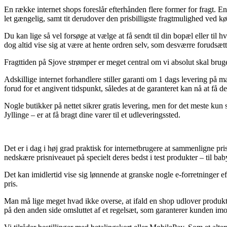
En række internet shops foreslår efterhånden flere former for fragt. En yn
let gængelig, samt tit derudover den prisbilligste fragtmulighed 
Du kan lige så vel forsøge at vælge at få sendt til din bopæl eller til 
dog altid vise sig at være at hente ordren selv, som desværre forudsætte
Fragttiden på Sjove strømper er meget central om vi absolut skal brug
Adskillige internet forhandlere stiller garanti om 1 dags levering
forud for et angivent tidspunkt, således at de garanteret kan nå at få de
Nogle butikker på nettet sikrer gratis levering, men for det meste kun 
Jyllinge – er at få bragt dine varer til et udleveringssted.
Det er i dag i høj grad praktisk for internetbrugere at sammenligne pr
nedskære prisniveauet på specielt deres bedst i test produkter – til ba
Det kan imidlertid vise sig lønnende at granske nogle e-forretninge
pris.
Man må lige meget hvad ikke overse, at ifald en shop udlover produkter
på den anden side omsluttet af et regelsæt, som garanterer kunden imo