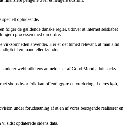
 at finansiere pengene over et længere tidsrum.
 specielt ophidsende.
en følger de gældende danske regler, udover at internet selskabet
dringer i processen med din ordre.
ne virksomheden anvender. Her er det tilmed relevant, at man altid
dkøb til en mand eller kvinde.
t du studerer webbutikkens anmeldelser af Good Mood adult socks –
ernet shops hvor folk kan offentliggøre en vurdering af deres køb,
ovision under forudsætning af at en af vores besøgende realiserer en
vi sidst opdaterede sidens data.