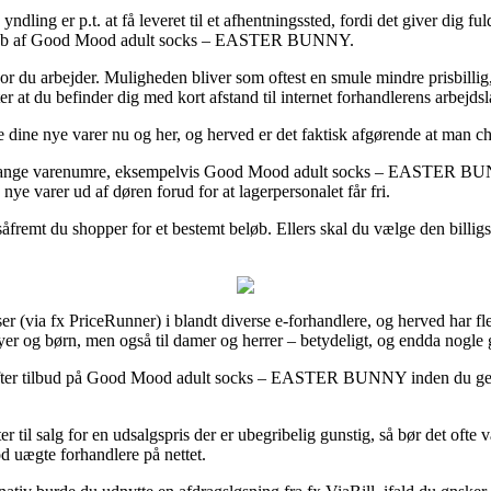
dling er p.t. at få leveret til et afhentningssted, fordi det giver dig fuld
ved køb af Good Mood adult socks – EASTER BUNNY.
hvor du arbejder. Muligheden bliver som oftest en smule mindre prisbillig
r at du befinder dig med kort afstand til internet forhandlerens arbejdsl
e dine nye varer nu og her, og herved er det faktisk afgørende at man ch
 på mange varenumre, eksempelvis Good Mood adult socks – EASTER BUNN
 nye varer ud af døren forud for at lagerpersonalet får fri.
såfremt du shopper for et bestemt beløb. Ellers skal du vælge den billigst
iser (via fx PriceRunner) i blandt diverse e-forhandlere, og herved har 
byer og børn, men også til damer og herrer – betydeligt, og endda nogle 
r efter tilbud på Good Mood adult socks – EASTER BUNNY inden du genn
 til salg for en udsalgspris der er ubegribelig gunstig, så bør det ofte
d uægte forhandlere på nettet.