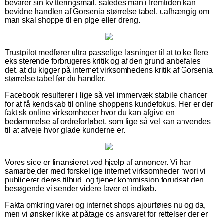
bevarer sin kvitteringsmail, således man i fremtiden kan
bevidne handlen af Gorsenia størrelse tabel, uafhængig om
man skal shoppe til en pige eller dreng.
Trustpilot medfører ultra passelige løsninger til at tolke flere
eksisterende forbrugeres kritik og af den grund anbefales
det, at du kigger på internet virksomhedens kritik af Gorsenia
størrelse tabel før du handler.
Facebook resulterer i lige så vel immervæk stabile chancer
for at få kendskab til online shoppens kundefokus. Her er der
faktisk online virksomheder hvor du kan afgive en
bedømmelse af ordreforløbet, som lige så vel kan anvendes
til at afveje hvor glade kunderne er.
Vores side er finansieret ved hjælp af annoncer. Vi har
samarbejder med forskellige internet virksomheder hvori vi
publicerer deres tilbud, og tjener kommission forudsat den
besøgende vi sender videre laver et indkøb.
Fakta omkring varer og internet shops ajourføres nu og da,
men vi ønsker ikke at påtage os ansvaret for rettelser der er