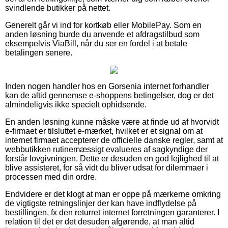
svindlende butikker på nettet.
Generelt går vi ind for kortkøb eller MobilePay. Som en
anden løsning burde du anvende et afdragstilbud som
eksempelvis ViaBill, når du ser en fordel i at betale
betalingen senere.
Inden nogen handler hos en Gorsenia internet forhandler
kan de altid gennemse e-shoppens betingelser, dog er det
almindeligvis ikke specielt ophidsende.
En anden løsning kunne måske være at finde ud af hvorvidt
e-firmaet er tilsluttet e-mærket, hvilket er et signal om at
internet firmaet accepterer de officielle danske regler, samt at
webbutikken rutinemæssigt evalueres af sagkyndige der
forstår lovgivningen. Dette er desuden en god lejlighed til at
blive assisteret, for så vidt du bliver udsat for dilemmaer i
processen med din ordre.
Endvidere er det klogt at man er oppe på mærkerne omkring
de vigtigste retningslinjer der kan have indflydelse på
bestillingen, fx den returret internet forretningen garanterer. I
relation til det er det desuden afgørende, at man altid