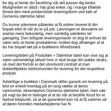
for dig at hente din bestilling når det passer dig bedst.
Muligheden er altså i høj grad enkel, og i mange tilfælde
tilmed den mest prisbevidste leveringsform ved køb af
Gorsenia størrelse tabel.
Du kunne ydermere påtænke at få ordren leveret til din
bopæl eller til når du er på job. Løsningen er desværre en
anelse mere bekostelig, men samtidig særdeles let
gængelig. Den billigste leveringsmanér vil dog til enhver tid
være selv at hente produkterne, hvilket dog afhænger af at
du har bopæl tæt på e-butikkens tilholdssted.
Leveringstiden på Produkter > Størrelse tabel kan vise sig at
være ualmindeligt aktuel hvis vi skal bruge din pakke straks,
så med det formål er det utvivlsomt centralt at man
dobbelttjekker tidshorisonten for levering for det respektive
produkt.
Adskillige e-butikker i Danmark stiller garanti om levering på
blot en enkelt hverdag på en lang række af deres
varenumre, eksempelvis Gorsenia størrelse tabel, men vær
på vagt da det er betinget af at du når at bestille forud for et
fastsat tidspunkt, så at de garanteret kan nå at få varerne ud
af døren forinden medarbejderne har fri.