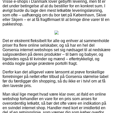
Visse e-shops i Danmark lover gebyrfri levering, men tit er
det under betingelse af at du bestiller for en konkret sum. I
øvrigt burde du tage den mest letkøbte leveringsløsning,
som ofte – uafhængig om du bor tæt på København, Skive
eller Skjern – er at få fragtfirmaet til at bringe dine varer til en
pakkeshop.
Det er ekstremt fleksibelt for alle og enhver at sammenholde
priser fra flere online selskaber, og så har en hel del
Gorsenia internet webshops set sig nødsaget til at nedskære
salgsværdien på deres produkter – til børn og babyer, og
ligeledes også til kvinder og mænd – eftertrykkeligt, og
endda nogle gange præstere portofri fragt.
Derfor kan det alligevel være lønsomt at prøve forskellige
forretninger på nettet efter tilbud på Gorsenia størrelse tabel
før du færdiggør din shopping, så du ikke er i tvivl om at få
den laveste pris.
Man skal lige meget hvad være klar over, at ifald en online
webshop forhandler en vare for en pris som anses for
overordentlig letkøbt, så bør det ofte være en indikation på
en svindel internet shop. Handler med kort er imidlertid en
del af en retningslinje, som værner dig som køber overfor