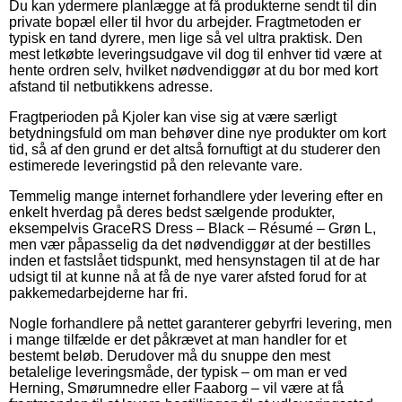
Du kan ydermere planlægge at få produkterne sendt til din
private bopæl eller til hvor du arbejder. Fragtmetoden er
typisk en tand dyrere, men lige så vel ultra praktisk. Den
mest letkøbte leveringsudgave vil dog til enhver tid være at
hente ordren selv, hvilket nødvendiggør at du bor med kort
afstand til netbutikkens adresse.
Fragtperioden på Kjoler kan vise sig at være særligt
betydningsfuld om man behøver dine nye produkter om kort
tid, så af den grund er det altså fornuftigt at du studerer den
estimerede leveringstid på den relevante vare.
Temmelig mange internet forhandlere yder levering efter en
enkelt hverdag på deres bedst sælgende produkter,
eksempelvis GraceRS Dress – Black – Résumé – Grøn L,
men vær påpasselig da det nødvendiggør at der bestilles
inden et fastslået tidspunkt, med hensynstagen til at de har
udsigt til at kunne nå at få de nye varer afsted forud for at
pakkemedarbejderne har fri.
Nogle forhandlere på nettet garanterer gebyrfri levering, men
i mange tilfælde er det påkrævet at man handler for et
bestemt beløb. Derudover må du snuppe den mest
betalelige leveringsmåde, der typisk – om man er ved
Herning, Smørumnedre eller Faaborg – vil være at få