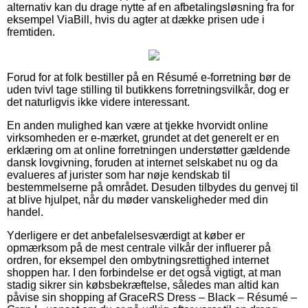
alternativ kan du drage nytte af en afbetalingsløsning fra for
eksempel ViaBill, hvis du agter at dække prisen ude i
fremtiden.
Forud for at folk bestiller på en Résumé e-forretning bør de
uden tvivl tage stilling til butikkens forretningsvilkår, dog er
det naturligvis ikke videre interessant.
En anden mulighed kan være at tjekke hvorvidt online
virksomheden er e-mærket, grundet at det generelt er en
erklæring om at online forretningen understøtter gældende
dansk lovgivning, foruden at internet selskabet nu og da
evalueres af jurister som har nøje kendskab til
bestemmelserne på området. Desuden tilbydes du genvej til
at blive hjulpet, når du møder vanskeligheder med din
handel.
Yderligere er det anbefalelsesværdigt at køber er
opmærksom på de mest centrale vilkår der influerer på
ordren, for eksempel den ombytningsrettighed internet
shoppen har. I den forbindelse er det også vigtigt, at man
stadig sikrer sin købsbekræftelse, således man altid kan
påvise sin shopping af GraceRS Dress – Black – Résumé –