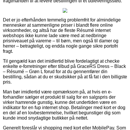
fragtmanden til at levere bestillingen til et udleveringssted.
Det er jo efterhånden temmelig problemfrit for almindelige
mennesker at sammenligne priser i blandt flere online
virksomheder, og altså har de fleste Résumé internet
webshops ikke kunne lade være med at nedbringe
prisniveauet på varerne – til børn, men også til damer og
herrer – betragteligt, og endda nogle gange sikre portofri
fragt.
Til gengæld kan det imidlertid blive fordelagtigt at checke
enkelte e-forretninger efter tilbud på GraceRS Dress – Black
– Résumé – Grøn L forud for at du gennemfører din
bestilling, sådan at du er skudsikker på at få fat i den billigste
pris.
Man bør imidlertid være opmærksom på, at hvis en e-
forhandler sælger et produkt til salg for en salgspris der
virker hamrende gunstig, kunne det undertiden være en
indikator for en fup internet shop. Betalinger med kort er dog
en del af en lovbestemmelse, hvilket begunstiger dig som
kunde imod snydagtige butikker på nettet.
Generelt foreslår vi shopping med kort eller MobilePay. Som