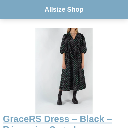
Allsize Shop
GraceRS Dress – Black –