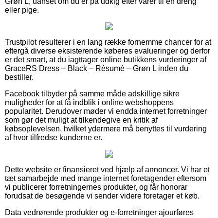
Grøn L, uanset om du er på udkig efter varer til en dreng
eller pige.
Trustpilot resulterer i en lang række fornemme chancer for at
eftergå diverse eksisterende køberes evalueringer og derfor
er det smart, at du iagttager online butikkens vurderinger af
GraceRS Dress – Black – Résumé – Grøn L inden du
bestiller.
Facebook tilbyder på samme måde adskillige sikre
muligheder for at få indblik i online webshoppens
popularitet. Derudover møder vi endda internet forretninger
som gør det muligt at tilkendegive en kritik af
købsoplevelsen, hvilket ydermere må benyttes til vurdering
af hvor tilfredse kunderne er.
Dette website er finansieret ved hjælp af annoncer. Vi har et
tæt samarbejde med mange internet foretagender eftersom
vi publicerer forretningernes produkter, og får honorar
forudsat de besøgende vi sender videre foretager et køb.
Data vedrørende produkter og e-forretninger ajourføres