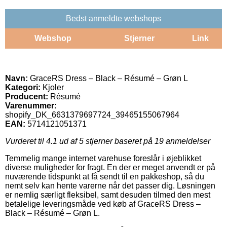
Bedst anmeldte webshops
Webshop
Stjerner
Link
Navn:
GraceRS Dress – Black – Résumé – Grøn L
Kategori:
Kjoler
Producent:
Résumé
Varenummer:
shopify_DK_6631379697724_39465155067964
EAN:
5714121051371
Vurderet til
4.1
ud af 5 stjerner baseret på
19
anmeldelser
Temmelig mange internet varehuse foreslår i øjeblikket
diverse muligheder for fragt. En der er meget anvendt er på
nuværende tidspunkt at få sendt til en pakkeshop, så du
nemt selv kan hente varerne når det passer dig. Løsningen
er nemlig særligt fleksibel, samt desuden tilmed den mest
betalelige leveringsmåde ved køb af GraceRS Dress –
Black – Résumé – Grøn L.