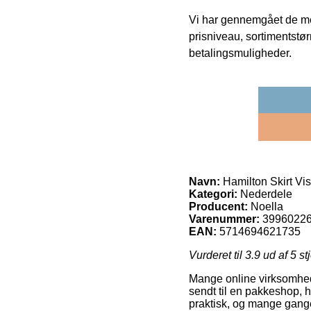
Vi har gennemgået de mes
prisniveau, sortimentstø
betalingsmuligheder.
Navn:
Hamilton Skirt Vi
Kategori:
Nederdele
Producent:
Noella
Varenummer:
3996022
EAN:
5714694621735
Vurderet til
3.9
ud af 5 st
Mange online virksomheder
sendt til en pakkeshop, h
praktisk, og mange gange