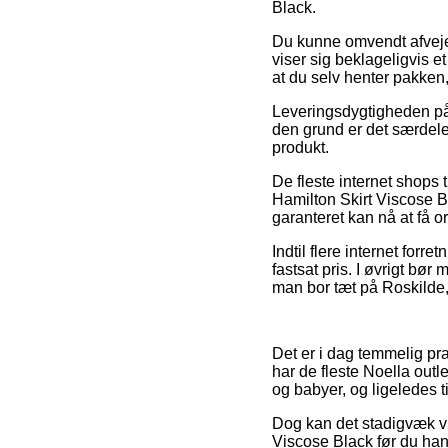
Black.
Du kunne omvendt afveje f
viser sig beklageligvis e
at du selv henter pakken
Leveringsdygtigheden på 
den grund er det særdel
produkt.
De fleste internet shops
Hamilton Skirt Viscose B
garanteret kan nå at få or
Indtil flere internet forr
fastsat pris. I øvrigt bø
man bor tæt på Roskilde, 
Det er i dag temmelig pra
har de fleste Noella outle
og babyer, og ligeledes 
Dog kan det stadigvæk vis
Viscose Black før du hand