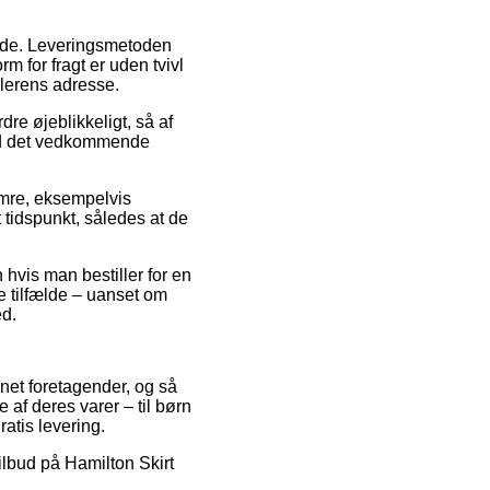
bejde. Leveringsmetoden
m for fragt er uden tvivl
dlerens adresse.
re øjeblikkeligt, så af
ved det vedkommende
umre, eksempelvis
 tidspunkt, således at de
n hvis man bestiller for en
te tilfælde – uanset om
ed.
rnet foretagender, og så
e af deres varer – til børn
atis levering.
ilbud på Hamilton Skirt