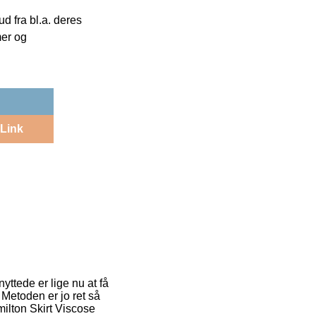
 fra bl.a. deres
mer og
Link
ttede er lige nu at få
 Metoden er jo ret så
ilton Skirt Viscose