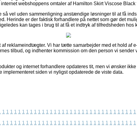
 internet webshoppens omtaler af Hamilton Skirt Viscose Black f
 så vel uden sammenligning anstændige løsninger til at få indsig
d. Herinde er der faktisk forhandlere på nettet som gør det mulig
geledes kan tages i brug til at få et indtryk af tilfredsheden hos
 af reklameindtægter. Vi har tætte samarbejder med et hold af e-
nes tilbud, og indhenter kommission om den person vi sender v
dukter og internet forhandlere opdateres tit, men vi ønsker ikke
 implementeret siden vi nyligst opdaterede de viste data.
1
1
1
1
1
1
1
1
1
1
1
1
1
1
1
1
1
1
1
1
1
1
1
1
1
1
1
1
1
1
1
1
1
1
1
1
1
1
1
1
1
1
1
1
1
1
1
1
1
1
1
1
1
1
1
1
1
1
1
1
1
1
1
1
1
1
1
1
1
1