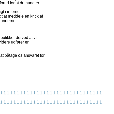
orud for at du handler.
t i internet
t at meddele en kritik af
 kunderne.
butikker derved at vi
idere udfører en
 at påtage os ansvaret for
1
1
1
1
1
1
1
1
1
1
1
1
1
1
1
1
1
1
1
1
1
1
1
1
1
1
1
1
1
1
1
1
1
1
1
1
1
1
1
1
1
1
1
1
1
1
1
1
1
1
1
1
1
1
1
1
1
1
1
1
1
1