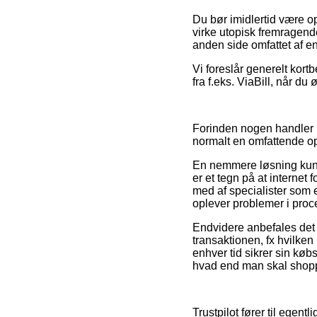
Du bør imidlertid være o
virke utopisk fremragende
anden side omfattet af en
Vi foreslår generelt kort
fra f.eks. ViaBill, når d
Forinden nogen handler 
normalt en omfattende o
En nemmere løsning kunn
er et tegn på at internet 
med af specialister som er
oplever problemer i proc
Endvidere anbefales det 
transaktionen, fx hvilken 
enhver tid sikrer sin køb
hvad end man skal shoppe
Trustpilot fører til egen