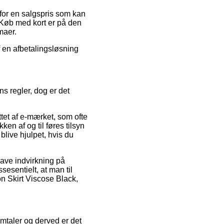
for en salgspris som kan
. Køb med kort er på den
maer.
f en afbetalingsløsning
 regler, dog er det
et af e-mærket, som ofte
ken af og til føres tilsyn
blive hjulpet, hvis du
ave indvirkning på
sesentielt, at man til
on Skirt Viscose Black,
 omtaler og derved er det