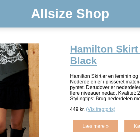
Allsize Shop
Hamilton Skirt
Black
Hamilton Skirt er en feminin og
Nederdelen er i plisseret materi
pyntet. Derudover er nederdelen m
flere niveauer nedad. Kvalitet:
Stylingtips: Brug nederdelen 
449
kr.
(Vis fragtpris)
Læs mere »
Kø