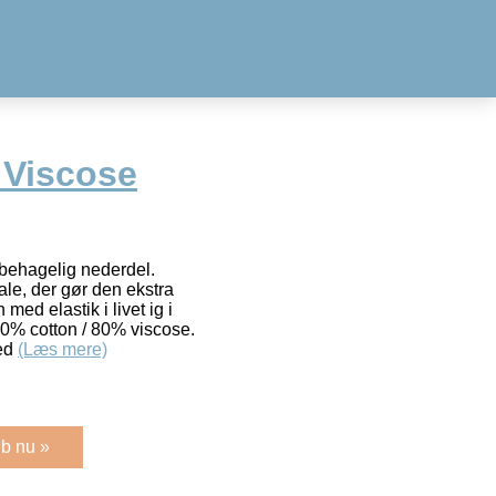
 Viscose
 behagelig nederdel.
ale, der gør den ekstra
ed elastik i livet ig i
 20% cotton / 80% viscose.
med
(Læs mere)
b nu »