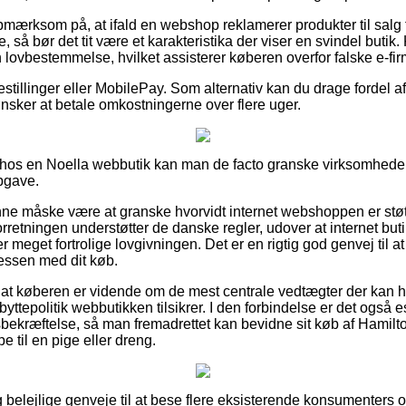
pmærksom på, at ifald en webshop reklamerer produkter til salg 
, så bør det tit være et karakteristika der viser en svindel butik
 lovbestemmelse, hvilket assisterer køberen overfor falske e-fir
bestillinger eller MobilePay. Som alternativ kan du drage fordel a
u ønsker at betale omkostningerne over flere uger.
hos en Noella webbutik kan man de facto granske virksomhedens
pgave.
e måske være at granske hvorvidt internet webshoppen er støtt
forretningen understøtter de danske regler, udover at internet butik
 meget fortrolige lovgivningen. Det er en rigtig god genvej til at 
essen med dit køb.
at køberen er vidende om de mest centrale vedtægter der kan h
byttepolitik webbutikken tilsikrer. I den forbindelse er det også es
sbekræftelse, så man fremadrettet kan bevidne sit køb af Hamilt
 til en pige eller dreng.
tlig belejlige genveje til at bese flere eksisterende konsumenters