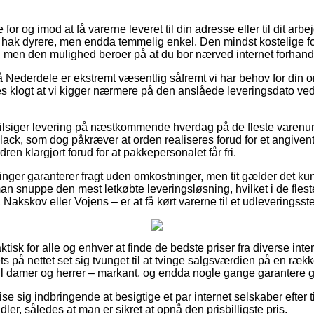
or og imod at få varerne leveret til din adresse eller til dit ar
t hak dyrere, men endda temmelig enkel. Den mindst kostelige for
, men den mulighed beroer på at du bor nærved internet forhan
Nederdele er ekstremt væsentlig såfremt vi har behov for din ord
es klogt at vi kigger nærmere på den anslåede leveringsdato 
 tilsiger levering på næstkommende hverdag på de fleste varen
lack, som dog påkræver at orden realiseres forud for et angivent
dren klargjort forud for at pakkepersonalet får fri.
etninger garanterer fragt uden omkostninger, men tit gælder det ku
r man snuppe den mest letkøbte leveringsløsning, hvilket i de fles
Nakskov eller Vojens – er at få kørt varerne til et udleveringsst
ktisk for alle og enhver at finde de bedste priser fra diverse inte
ts på nettet set sig tvunget til at tvinge salgsværdien på en rækk
til damer og herrer – markant, og endda nogle gange garantere gr
e sig indbringende at besigtige et par internet selskaber efter t
ler, således at man er sikret at opnå den prisbilligste pris.