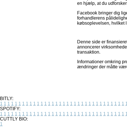
en hjælp, at du udforsker
Facebook bringer dig lige
forhandlerens pålidelighe
købsoplevelsen, hvilket li
Denne side er finansieret
annoncerer virksomheder
transaktion.
Informationer omkring pro
ændringer der måtte være
BITLY:
1
1
1
1
1
1
1
1
1
1
1
1
1
1
1
1
1
1
1
1
1
1
1
1
1
1
1
1
1
1
1
1
1
1
SPOTIFY:
1
1
1
1
1
1
1
1
1
1
1
1
1
1
1
1
1
1
1
1
1
1
1
1
1
1
1
1
1
1
1
1
1
1
CUTTLY BIO:
1