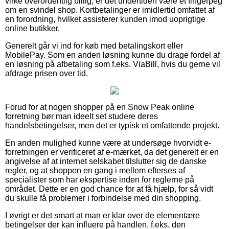
virke overordentlig billig, er det undertiden være et fingerpeg
om en svindel shop. Kortbetalinger er imidlertid omfattet af
en forordning, hvilket assisterer kunden imod uoprigtige
online butikker.
Generelt går vi ind for køb med betalingskort eller
MobilePay. Som en anden løsning kunne du drage fordel af
en løsning på afbetaling som f.eks. ViaBill, hvis du gerne vil
afdrage prisen over tid.
Forud for at nogen shopper på en Snow Peak online
forretning bør man ideelt set studere deres
handelsbetingelser, men det er typisk et omfattende projekt.
En anden mulighed kunne være at undersøge hvorvidt e-
forretningen er verificeret af e-mærket, da det generelt er en
angivelse af at internet selskabet tilslutter sig de danske
regler, og at shoppen en gang i mellem efterses af
specialister som har ekspertise inden for reglerne på
området. Dette er en god chance for at få hjælp, for så vidt
du skulle få problemer i forbindelse med din shopping.
I øvrigt er det smart at man er klar over de elementære
betingelser der kan influere på handlen, f.eks. den