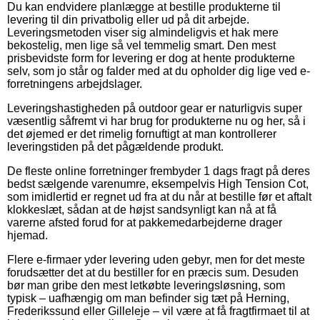
Du kan endvidere planlægge at bestille produkterne til
levering til din privatbolig eller ud på dit arbejde.
Leveringsmetoden viser sig almindeligvis et hak mere
bekostelig, men lige så vel temmelig smart. Den mest
prisbevidste form for levering er dog at hente produkterne
selv, som jo står og falder med at du opholder dig lige ved e-
forretningens arbejdslager.
Leveringshastigheden på outdoor gear er naturligvis super
væsentlig såfremt vi har brug for produkterne nu og her, så i
det øjemed er det rimelig fornuftigt at man kontrollerer
leveringstiden på det pågældende produkt.
De fleste online forretninger frembyder 1 dags fragt på deres
bedst sælgende varenumre, eksempelvis High Tension Cot,
som imidlertid er regnet ud fra at du når at bestille før et aftalt
klokkeslæt, sådan at de højst sandsynligt kan nå at få
varerne afsted forud for at pakkemedarbejderne drager
hjemad.
Flere e-firmaer yder levering uden gebyr, men for det meste
forudsætter det at du bestiller for en præcis sum. Desuden
bør man gribe den mest letkøbte leveringsløsning, som
typisk – uafhængig om man befinder sig tæt på Herning,
Frederikssund eller Gilleleje – vil være at få fragtfirmaet til at