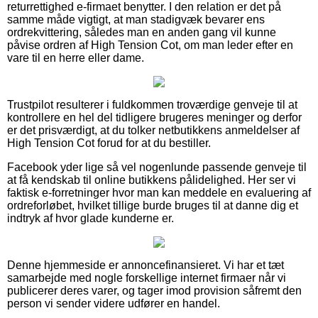
returrettighed e-firmaet benytter. I den relation er det på
samme måde vigtigt, at man stadigvæk bevarer ens
ordrekvittering, således man en anden gang vil kunne
påvise ordren af High Tension Cot, om man leder efter en
vare til en herre eller dame.
Trustpilot resulterer i fuldkommen troværdige genveje til at
kontrollere en hel del tidligere brugeres meninger og derfor
er det prisværdigt, at du tolker netbutikkens anmeldelser af
High Tension Cot forud for at du bestiller.
Facebook yder lige så vel nogenlunde passende genveje til
at få kendskab til online butikkens pålidelighed. Her ser vi
faktisk e-forretninger hvor man kan meddele en evaluering af
ordreforløbet, hvilket tillige burde bruges til at danne dig et
indtryk af hvor glade kunderne er.
Denne hjemmeside er annoncefinansieret. Vi har et tæt
samarbejde med nogle forskellige internet firmaer når vi
publicerer deres varer, og tager imod provision såfremt den
person vi sender videre udfører en handel.