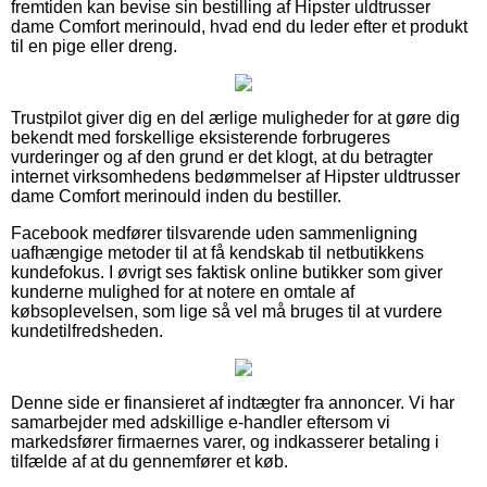
fremtiden kan bevise sin bestilling af Hipster uldtrusser
dame Comfort merinould, hvad end du leder efter et produkt
til en pige eller dreng.
Trustpilot giver dig en del ærlige muligheder for at gøre dig
bekendt med forskellige eksisterende forbrugeres
vurderinger og af den grund er det klogt, at du betragter
internet virksomhedens bedømmelser af Hipster uldtrusser
dame Comfort merinould inden du bestiller.
Facebook medfører tilsvarende uden sammenligning
uafhængige metoder til at få kendskab til netbutikkens
kundefokus. I øvrigt ses faktisk online butikker som giver
kunderne mulighed for at notere en omtale af
købsoplevelsen, som lige så vel må bruges til at vurdere
kundetilfredsheden.
Denne side er finansieret af indtægter fra annoncer. Vi har
samarbejder med adskillige e-handler eftersom vi
markedsfører firmaernes varer, og indkasserer betaling i
tilfælde af at du gennemfører et køb.