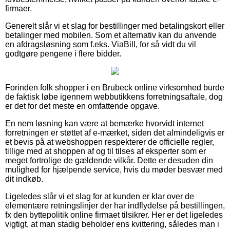
firmaer.
Generelt slår vi et slag for bestillinger med betalingskort eller
betalinger med mobilen. Som et alternativ kan du anvende
en afdragsløsning som f.eks. ViaBill, for så vidt du vil
godtgøre pengene i flere bidder.
Forinden folk shopper i en Brubeck online virksomhed burde
de faktisk løbe igennem webbutikkens forretningsaftale, dog
er det for det meste en omfattende opgave.
En nem løsning kan være at bemærke hvorvidt internet
forretningen er støttet af e-mærket, siden det almindeligvis er
et bevis på at webshoppen respekterer de officielle regler,
tillige med at shoppen af og til tilses af eksperter som er
meget fortrolige de gældende vilkår. Dette er desuden din
mulighed for hjælpende service, hvis du møder besvær med
dit indkøb.
Ligeledes slår vi et slag for at kunden er klar over de
elementære retningslinjer der har indflydelse på bestillingen,
fx den byttepolitik online firmaet tilsikrer. Her er det ligeledes
vigtigt, at man stadig beholder ens kvittering, således man i