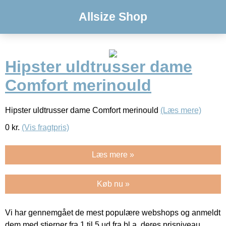
Allsize Shop
Hipster uldtrusser dame
Comfort merinould
Hipster uldtrusser dame Comfort merinould
(Læs mere)
0
kr.
(Vis fragtpris)
Læs mere »
Køb nu »
Vi har gennemgået de mest populære webshops og anmeldt
dem med stjerner fra 1 til 5 ud fra bl.a. deres prisniveau,