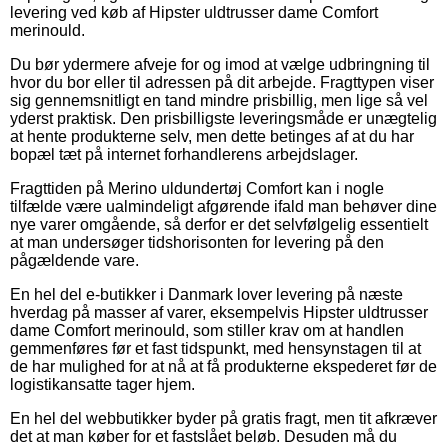
levering ved køb af Hipster uldtrusser dame Comfort
merinould.
Du bør ydermere afveje for og imod at vælge udbringning til
hvor du bor eller til adressen på dit arbejde. Fragttypen viser
sig gennemsnitligt en tand mindre prisbillig, men lige så vel
yderst praktisk. Den prisbilligste leveringsmåde er unægtelig
at hente produkterne selv, men dette betinges af at du har
bopæl tæt på internet forhandlerens arbejdslager.
Fragttiden på Merino uldundertøj Comfort kan i nogle
tilfælde være ualmindeligt afgørende ifald man behøver dine
nye varer omgående, så derfor er det selvfølgelig essentielt
at man undersøger tidshorisonten for levering på den
pågældende vare.
En hel del e-butikker i Danmark lover levering på næste
hverdag på masser af varer, eksempelvis Hipster uldtrusser
dame Comfort merinould, som stiller krav om at handlen
gemmenføres før et fast tidspunkt, med hensynstagen til at
de har mulighed for at nå at få produkterne ekspederet før de
logistikansatte tager hjem.
En hel del webbutikker byder på gratis fragt, men tit afkræver
det at man køber for et fastslået beløb. Desuden må du