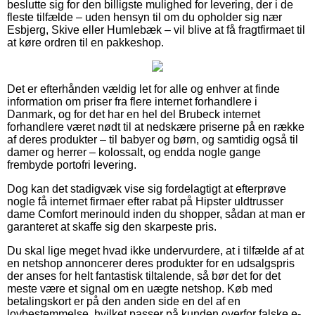
beslutte sig for den billigste mulighed for levering, der i de
fleste tilfælde – uden hensyn til om du opholder sig nær
Esbjerg, Skive eller Humlebæk – vil blive at få fragtfirmaet til
at køre ordren til en pakkeshop.
Det er efterhånden vældig let for alle og enhver at finde
information om priser fra flere internet forhandlere i
Danmark, og for det har en hel del Brubeck internet
forhandlere været nødt til at nedskære priserne på en række
af deres produkter – til babyer og børn, og samtidig også til
damer og herrer – kolossalt, og endda nogle gange
frembyde portofri levering.
Dog kan det stadigvæk vise sig fordelagtigt at efterprøve
nogle få internet firmaer efter rabat på Hipster uldtrusser
dame Comfort merinould inden du shopper, sådan at man er
garanteret at skaffe sig den skarpeste pris.
Du skal lige meget hvad ikke undervurdere, at i tilfælde af at
en netshop annoncerer deres produkter for en udsalgspris
der anses for helt fantastisk tiltalende, så bør det for det
meste være et signal om en uægte netshop. Køb med
betalingskort er på den anden side en del af en
lovbestemmelse, hvilket passer på kunden overfor falske e-