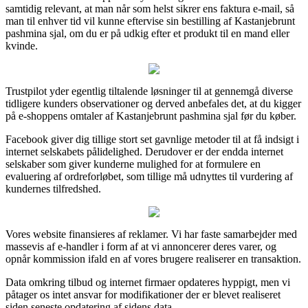
samtidig relevant, at man når som helst sikrer ens faktura e-mail, så
man til enhver tid vil kunne eftervise sin bestilling af Kastanjebrunt
pashmina sjal, om du er på udkig efter et produkt til en mand eller
kvinde.
Trustpilot yder egentlig tiltalende løsninger til at gennemgå diverse
tidligere kunders observationer og derved anbefales det, at du kigger
på e-shoppens omtaler af Kastanjebrunt pashmina sjal før du køber.
Facebook giver dig tillige stort set gavnlige metoder til at få indsigt i
internet selskabets pålidelighed. Derudover er der endda internet
selskaber som giver kunderne mulighed for at formulere en
evaluering af ordreforløbet, som tillige må udnyttes til vurdering af
kundernes tilfredshed.
Vores website finansieres af reklamer. Vi har faste samarbejder med
massevis af e-handler i form af at vi annoncerer deres varer, og
opnår kommission ifald en af vores brugere realiserer en transaktion.
Data omkring tilbud og internet firmaer opdateres hyppigt, men vi
påtager os intet ansvar for modifikationer der er blevet realiseret
siden seneste opdatering af sidens data.