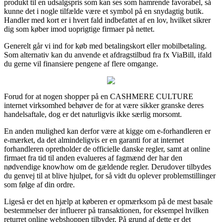
produkt til en udsalgspris som kan ses som hamrende favorabel, så
kunne det i nogle tilfælde være et symbol på en snydagtig butik.
Handler med kort er i hvert fald indbefattet af en lov, hvilket sikrer
dig som køber imod uoprigtige firmaer på nettet.
Generelt går vi ind for køb med betalingskort eller mobilbetaling.
Som alternativ kan du anvende et afdragstilbud fra fx ViaBill, ifald
du gerne vil finansiere pengene af flere omgange.
Forud for at nogen shopper på en CASHMERE CULTURE
internet virksomhed behøver de for at være sikker granske deres
handelsaftale, dog er det naturligvis ikke særlig morsomt.
En anden mulighed kan derfor være at kigge om e-forhandleren er
e-mærket, da det almindeligvis er en garanti for at internet
forhandleren opretholder de officielle danske regler, samt at online
firmaet fra tid til anden evalueres af fagmænd der har den
nødvendige knowhow om de gældende regler. Derudover tilbydes
du genvej til at blive hjulpet, for så vidt du oplever problemstillinger
som følge af din ordre.
Ligeså er det en hjælp at køberen er opmærksom på de mest basale
bestemmelser der influerer på transaktionen, for eksempel hvilken
returret online webshoppen tilbyder. På grund af dette er det