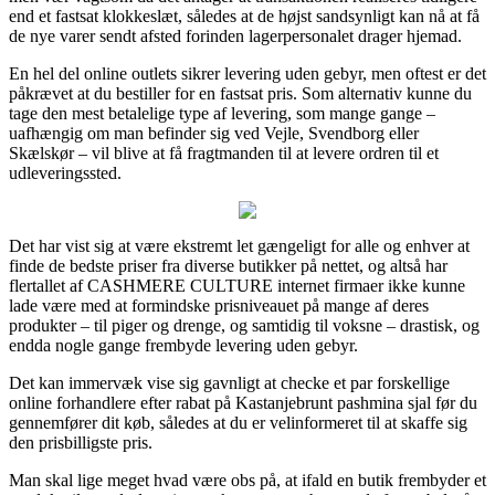
end et fastsat klokkeslæt, således at de højst sandsynligt kan nå at få
de nye varer sendt afsted forinden lagerpersonalet drager hjemad.
En hel del online outlets sikrer levering uden gebyr, men oftest er det
påkrævet at du bestiller for en fastsat pris. Som alternativ kunne du
tage den mest betalelige type af levering, som mange gange –
uafhængig om man befinder sig ved Vejle, Svendborg eller
Skælskør – vil blive at få fragtmanden til at levere ordren til et
udleveringssted.
Det har vist sig at være ekstremt let gængeligt for alle og enhver at
finde de bedste priser fra diverse butikker på nettet, og altså har
flertallet af CASHMERE CULTURE internet firmaer ikke kunne
lade være med at formindske prisniveauet på mange af deres
produkter – til piger og drenge, og samtidig til voksne – drastisk, og
endda nogle gange frembyde levering uden gebyr.
Det kan immervæk vise sig gavnligt at checke et par forskellige
online forhandlere efter rabat på Kastanjebrunt pashmina sjal før du
gennemfører dit køb, således at du er velinformeret til at skaffe sig
den prisbilligste pris.
Man skal lige meget hvad være obs på, at ifald en butik frembyder et