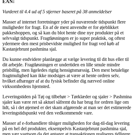
EAN:
Vurderet til
4.4
ud af 5 stjerner baseret på
38
anmeldelser
Masser af internet forretninger yder på nuværende tidspunkt flere
muligheder for fragt. En af de mest anvendte er for øjeblikket
pakkeshoppen, og så kan du blot hente dine nye produkter på et
selvvalgt tidspunkt. Fragtløsningen er jo super praktisk, og oftest
ydermere den mest prisbevidste mulighed for fragt ved køb af
Kastanjebrunt pashmina sjal.
Du kunne endvidere planlægge at vælge levering til dit hus eller til
dit arbejde. Fragtløsningen er undertiden en lille smule mindre
prisbillig, men ligeledes rigtig hensigtsmæssig. Den mest betalelige
fragtmulighed kan ikke modsiges at være at hente ordren selv,
hvilket afhænger af at du fysisk befinder dig nærved online
virksomhedens hjemsted.
Leveringstiden på Tøj og tilbehør > Tørklæder og sjaler > Pashmina
sjaler kan være ret så aktuel såfremt du har brug for ordren lige om
lidt, så i det øjemed er det skam afgørende at man ser det estimerede
leveringstidspunkt ved den vedkommende vare.
Masser af e-forhandlere tilsiger muligheden for dag-til-dag levering
på en hel del produkter, eksempelvis Kastanjebrunt pashmina sjal,
men vær vagtsom da det antager at transaktionen realiseres tidligere