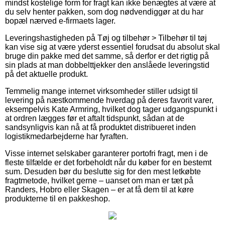
mindst kostelige form for fragt kan ikke benægtes at være at
du selv henter pakken, som dog nødvendiggør at du har
bopæl nærved e-firmaets lager.
Leveringshastigheden på Tøj og tilbehør > Tilbehør til tøj
kan vise sig at være yderst essentiel forudsat du absolut skal
bruge din pakke med det samme, så derfor er det rigtig på
sin plads at man dobbelttjekker den anslåede leveringstid
på det aktuelle produkt.
Temmelig mange internet virksomheder stiller udsigt til
levering på næstkommende hverdag på deres favorit varer,
eksempelvis Kate Armring, hvilket dog tager udgangspunkt i
at ordren lægges før et aftalt tidspunkt, sådan at de
sandsynligvis kan nå at få produktet distribueret inden
logistikmedarbejderne har fyraften.
Visse internet selskaber garanterer portofri fragt, men i de
fleste tilfælde er det forbeholdt når du køber for en bestemt
sum. Desuden bør du beslutte sig for den mest letkøbte
fragtmetode, hvilket gerne – uanset om man er tæt på
Randers, Hobro eller Skagen – er at få dem til at køre
produkterne til en pakkeshop.