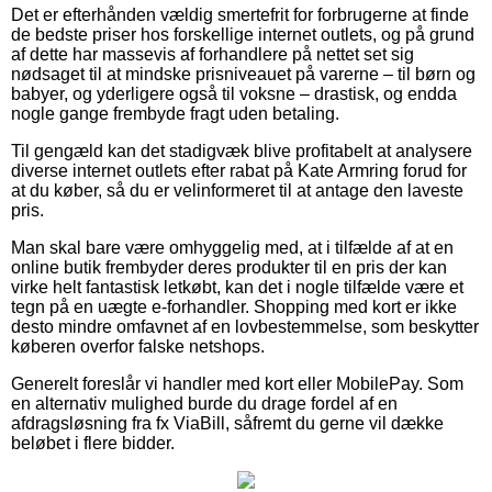
Det er efterhånden vældig smertefrit for forbrugerne at finde
de bedste priser hos forskellige internet outlets, og på grund
af dette har massevis af forhandlere på nettet set sig
nødsaget til at mindske prisniveauet på varerne – til børn og
babyer, og yderligere også til voksne – drastisk, og endda
nogle gange frembyde fragt uden betaling.
Til gengæld kan det stadigvæk blive profitabelt at analysere
diverse internet outlets efter rabat på Kate Armring forud for
at du køber, så du er velinformeret til at antage den laveste
pris.
Man skal bare være omhyggelig med, at i tilfælde af at en
online butik frembyder deres produkter til en pris der kan
virke helt fantastisk letkøbt, kan det i nogle tilfælde være et
tegn på en uægte e-forhandler. Shopping med kort er ikke
desto mindre omfavnet af en lovbestemmelse, som beskytter
køberen overfor falske netshops.
Generelt foreslår vi handler med kort eller MobilePay. Som
en alternativ mulighed burde du drage fordel af en
afdragsløsning fra fx ViaBill, såfremt du gerne vil dække
beløbet i flere bidder.