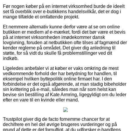
Før nogen køber på en internet virksomhed burde de ideelt
set få overblik over e-butikkens handelsvilkår, det er dog i
mange tilfælde et omfattende projekt.
Et nemmere alternativ kunne derfor være at se om online
butikken er medlem af e-mærket, fordi det bør være et bevis
på at internet virksomheden imødekommer dansk
lovgivning, foruden at netbutikken ofte tilses af fagmænd der
kender reglerne på området. Det giver dig anledning til
støtte, for så vidt du skulle få problemstillinger ved dit
indkøb.
Ligeledes anbefaler vi at køber er vaks omkring de mest
vedkommende forhold der har betydning for handlen, til
eksempel hvilken byttepolitik online firmaet har. I den
forbindelse er det også afgørende, at man stadig bibeholder
sin kvittering på e-mail, således man når som helst kan
bevise sin bestilling af Kate Armring, ligegyldigt om du leder
efter en vare til en kvinde eller mand.
Trustpilot giver dig de facto fornemme chancer for at
dechifrere en hel del øvrige brugeres vurderinger og på
grund af dette er det fornuftigt, at du udforsker e-handlens