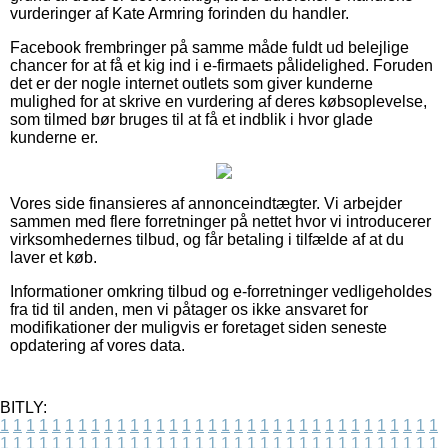
vurderinger af Kate Armring forinden du handler.
Facebook frembringer på samme måde fuldt ud belejlige
chancer for at få et kig ind i e-firmaets pålidelighed. Foruden
det er der nogle internet outlets som giver kunderne
mulighed for at skrive en vurdering af deres købsoplevelse,
som tilmed bør bruges til at få et indblik i hvor glade
kunderne er.
Vores side finansieres af annonceindtægter. Vi arbejder
sammen med flere forretninger på nettet hvor vi introducerer
virksomhedernes tilbud, og får betaling i tilfælde af at du
laver et køb.
Informationer omkring tilbud og e-forretninger vedligeholdes
fra tid til anden, men vi påtager os ikke ansvaret for
modifikationer der muligvis er foretaget siden seneste
opdatering af vores data.
BITLY:
1
1
1
1
1
1
1
1
1
1
1
1
1
1
1
1
1
1
1
1
1
1
1
1
1
1
1
1
1
1
1
1
1
1
1
1
1
1
1
1
1
1
1
1
1
1
1
1
1
1
1
1
1
1
1
1
1
1
1
1
1
1
1
1
1
1
1
1