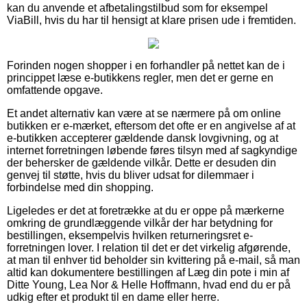
kan du anvende et afbetalingstilbud som for eksempel
ViaBill, hvis du har til hensigt at klare prisen ude i fremtiden.
Forinden nogen shopper i en forhandler på nettet kan de i
princippet læse e-butikkens regler, men det er gerne en
omfattende opgave.
Et andet alternativ kan være at se nærmere på om online
butikken er e-mærket, eftersom det ofte er en angivelse af at
e-butikken accepterer gældende dansk lovgivning, og at
internet forretningen løbende føres tilsyn med af sagkyndige
der behersker de gældende vilkår. Dette er desuden din
genvej til støtte, hvis du bliver udsat for dilemmaer i
forbindelse med din shopping.
Ligeledes er det at foretrække at du er oppe på mærkerne
omkring de grundlæggende vilkår der har betydning for
bestillingen, eksempelvis hvilken returneringsret e-
forretningen lover. I relation til det er det virkelig afgørende,
at man til enhver tid beholder sin kvittering på e-mail, så man
altid kan dokumentere bestillingen af Læg din pote i min af
Ditte Young, Lea Nor & Helle Hoffmann, hvad end du er på
udkig efter et produkt til en dame eller herre.