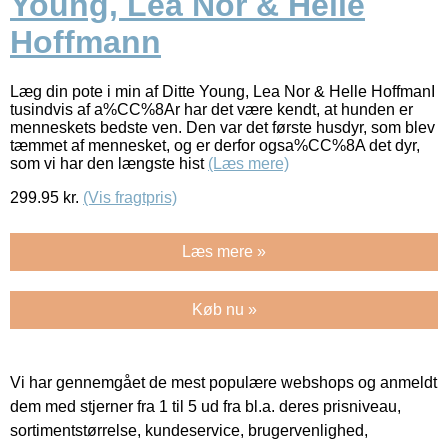
Young, Lea Nor & Helle
Hoffmann
Læg din pote i min af Ditte Young, Lea Nor & Helle HoffmanI
tusindvis af a%CC%8Ar har det være kendt, at hunden er
menneskets bedste ven. Den var det første husdyr, som blev
tæmmet af mennesket, og er derfor ogsa%CC%8A det dyr,
som vi har den længste hist
(Læs mere)
299.95
kr.
(Vis fragtpris)
Læs mere »
Køb nu »
Vi har gennemgået de mest populære webshops og anmeldt
dem med stjerner fra 1 til 5 ud fra bl.a. deres prisniveau,
sortimentstørrelse, kundeservice, brugervenlighed,