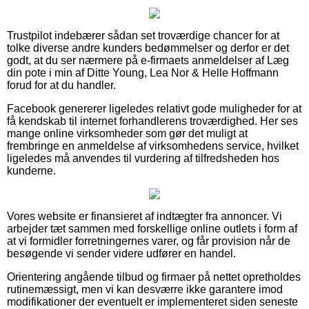
Trustpilot indebærer sådan set troværdige chancer for at
tolke diverse andre kunders bedømmelser og derfor er det
godt, at du ser nærmere på e-firmaets anmeldelser af Læg
din pote i min af Ditte Young, Lea Nor & Helle Hoffmann
forud for at du handler.
Facebook genererer ligeledes relativt gode muligheder for at
få kendskab til internet forhandlerens troværdighed. Her ses
mange online virksomheder som gør det muligt at
frembringe en anmeldelse af virksomhedens service, hvilket
ligeledes må anvendes til vurdering af tilfredsheden hos
kunderne.
Vores website er finansieret af indtægter fra annoncer. Vi
arbejder tæt sammen med forskellige online outlets i form af
at vi formidler forretningernes varer, og får provision når de
besøgende vi sender videre udfører en handel.
Orientering angående tilbud og firmaer på nettet opretholdes
rutinemæssigt, men vi kan desværre ikke garantere imod
modifikationer der eventuelt er implementeret siden seneste