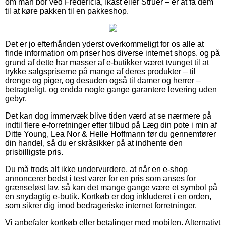
om man bor ved Fredericia, Ikast eller Struer – er at få dem
til at køre pakken til en pakkeshop.
Det er jo efterhånden yderst overkommeligt for os alle at
finde information om priser hos diverse internet shops, og på
grund af dette har masser af e-butikker været tvunget til at
trykke salgspriserne på mange af deres produkter – til
drenge og piger, og desuden også til damer og herrer –
betragteligt, og endda nogle gange garantere levering uden
gebyr.
Det kan dog immervæk blive tiden værd at se nærmere på
indtil flere e-forretninger efter tilbud på Læg din pote i min af
Ditte Young, Lea Nor & Helle Hoffmann før du gennemfører
din handel, så du er skråsikker på at indhente den
prisbilligste pris.
Du må trods alt ikke undervurdere, at når en e-shop
annoncerer bedst i test varer for en pris som anses for
grænseløst lav, så kan det mange gange være et symbol på
en snydagtig e-butik. Kortkøb er dog inkluderet i en orden,
som sikrer dig imod bedrageriske internet forretninger.
Vi anbefaler kortkøb eller betalinger med mobilen. Alternativt