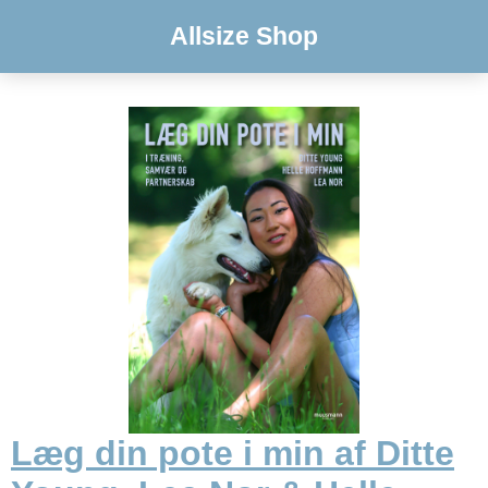
Allsize Shop
Læg din pote i min af Ditte