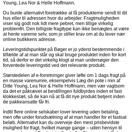
Young, Lea Nor & Helle Hoffmann.
Du burde alternativt foretrække at få produkterne sendt til dit
hus eller til adressen hvor du arbejder. Fragtmuligheden
viser sig godt nok lidt mere pebret, men tillige virkelig
problemfri. Den billigste fragttype kan ikke benægtes at være
at hente varerne selv, som jo stiller krav om at du lever nær
online butikkens adresse.
Leveringstidspunktet på Bøger er jo yderst bestemmende i
tilfælde af at man står og skal bruge produktet inden for kort
tid, så derfor er det virkelig klogt at man undersøger den
forventede leveringstid ved det relevante produkt.
Størstedelen af e-forretninger giver løfte om 1 dags fragt på
en masse varenumre, eksempelvis Læg din pote i min af
Ditte Young, Lea Nor & Helle Hoffmann, men vær vagtsom
da det er påkrævet at bestillingen fuldbyrdes inden et fast
klokkeslæt, så de kan nå at få dit nye produkt betjent inden
de pakkeansatte får fri.
Indtil flere online selskaber lover levering uden betaling,
men ofte under forudsætning af at man handler for et fastsat
beløb. Alternativt kan du overveje den mest prisbevidste
mulighed for fragt, hvilket mange gange – uden hensyn til