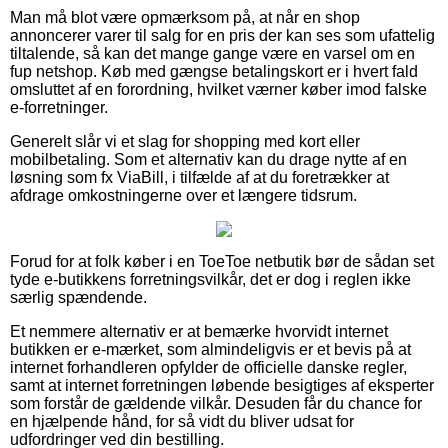
Man må blot være opmærksom på, at når en shop
annoncerer varer til salg for en pris der kan ses som ufattelig
tiltalende, så kan det mange gange være en varsel om en
fup netshop. Køb med gængse betalingskort er i hvert fald
omsluttet af en forordning, hvilket værner køber imod falske
e-forretninger.
Generelt slår vi et slag for shopping med kort eller
mobilbetaling. Som et alternativ kan du drage nytte af en
løsning som fx ViaBill, i tilfælde af at du foretrækker at
afdrage omkostningerne over et længere tidsrum.
Forud for at folk køber i en ToeToe netbutik bør de sådan set
tyde e-butikkens forretningsvilkår, det er dog i reglen ikke
særlig spændende.
Et nemmere alternativ er at bemærke hvorvidt internet
butikken er e-mærket, som almindeligvis er et bevis på at
internet forhandleren opfylder de officielle danske regler,
samt at internet forretningen løbende besigtiges af eksperter
som forstår de gældende vilkår. Desuden får du chance for
en hjælpende hånd, for så vidt du bliver udsat for
udfordringer ved din bestilling.