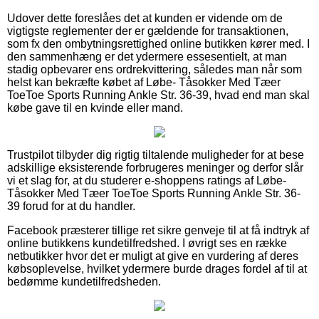
Udover dette foreslåes det at kunden er vidende om de
vigtigste reglementer der er gældende for transaktionen,
som fx den ombytningsrettighed online butikken kører med. I
den sammenhæng er det ydermere essesentielt, at man
stadig opbevarer ens ordrekvittering, således man når som
helst kan bekræfte købet af Løbe- Tåsokker Med Tæer
ToeToe Sports Running Ankle Str. 36-39, hvad end man skal
købe gave til en kvinde eller mand.
Trustpilot tilbyder dig rigtig tiltalende muligheder for at bese
adskillige eksisterende forbrugeres meninger og derfor slår
vi et slag for, at du studerer e-shoppens ratings af Løbe-
Tåsokker Med Tæer ToeToe Sports Running Ankle Str. 36-
39 forud for at du handler.
Facebook præsterer tillige ret sikre genveje til at få indtryk af
online butikkens kundetilfredshed. I øvrigt ses en række
netbutikker hvor det er muligt at give en vurdering af deres
købsoplevelse, hvilket ydermere burde drages fordel af til at
bedømme kundetilfredsheden.