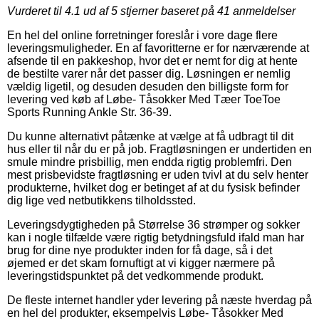
Vurderet til
4.1
ud af 5 stjerner baseret på
41
anmeldelser
En hel del online forretninger foreslår i vore dage flere
leveringsmuligheder. En af favoritterne er for nærværende at
afsende til en pakkeshop, hvor det er nemt for dig at hente
de bestilte varer når det passer dig. Løsningen er nemlig
vældig ligetil, og desuden desuden den billigste form for
levering ved køb af Løbe- Tåsokker Med Tæer ToeToe
Sports Running Ankle Str. 36-39.
Du kunne alternativt påtænke at vælge at få udbragt til dit
hus eller til når du er på job. Fragtløsningen er undertiden en
smule mindre prisbillig, men endda rigtig problemfri. Den
mest prisbevidste fragtløsning er uden tvivl at du selv henter
produkterne, hvilket dog er betinget af at du fysisk befinder
dig lige ved netbutikkens tilholdssted.
Leveringsdygtigheden på Størrelse 36 strømper og sokker
kan i nogle tilfælde være rigtig betydningsfuld ifald man har
brug for dine nye produkter inden for få dage, så i det
øjemed er det skam fornuftigt at vi kigger nærmere på
leveringstidspunktet på det vedkommende produkt.
De fleste internet handler yder levering på næste hverdag på
en hel del produkter, eksempelvis Løbe- Tåsokker Med