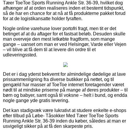
Tæer ToeToe Sports Running Ankle Str. 36-39, hvilket dog
afhænger af at orden realiseres inden et bestemt tidspunkt,
så de har en chance for at nå at få produkterne pakket forud
for at de logistikansatte holder fyraften.
Nogle online varehuse lover portofri fragt, men tit er det
betinget af at du aftager for et fastsat beløb. Desuden skulle
man overveje den mest letkøbte fragtform, som mange
gange – uanset om man er ved Helsingør, Varde eller Vejen
– vil blive at få dem til at levere din ordre til et
udleveringssted.
Det er i dag yderst bekvemt for almindelige dødelige at lave
prissammenligning fra diverse butikker på nettet, og til
gengæld har masser af ToeToe internet foretagender været
nødt til at mindske priserne på mange af deres produkter – til
børn og babyer, samt også til voksne – helt i bund, og endda
nogle gange yde gratis levering.
Det kan stadigvæk være lukrativt at studere enkelte e-shops
efter tilbud på Løbe- Tåsokker Med Tæer ToeToe Sports
Running Ankle Str. 36-39 inden du køber, således at man er
usvigeligt sikker på at få den skarpeste pris.