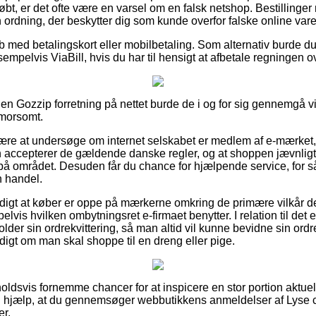
t, er det ofte være en varsel om en falsk netshop. Bestillinger
n ordning, der beskytter dig som kunde overfor falske online var
øb med betalingskort eller mobilbetaling. Som alternativ burde du
empelvis ViaBill, hvis du har til hensigt at afbetale regningen o
n Gozzip forretning på nettet burde de i og for sig gennemgå v
 morsomt.
re at undersøge om internet selskabet er medlem af e-mærket, 
accepterer de gældende danske regler, og at shoppen jævnligt ko
på området. Desuden får du chance for hjælpende service, for så 
n handel.
rdigt at køber er oppe på mærkerne omkring de primære vilkår d
vis hvilken ombytningsret e-firmaet benytter. I relation til det er d
der sin ordrekvittering, så man altid vil kunne bevidne sin ordre
digt om man skal shoppe til en dreng eller pige.
rholdsvis fornemme chancer for at inspicere en stor portion aktuel
n hjælp, at du gennemsøger webbutikkens anmeldelser af Lyse c
er.