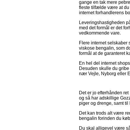
gange en tak mere pebret
fleste tilfælde være at d
internet forhandlerens b
Leveringshastigheden på
med det formål er det for
vedkommende vare.
Flere internet selskaber 
viskose bengalin, som dog
formål at de garanteret k
En hel del internet shops
Desuden skulle du gribe 
nær Vejle, Nyborg eller Eb
Det er jo efterhånden ret
og så har adskillige Gozz
piger og drenge, samt til
Det kan trods alt være re
bengalin forinden du køber
Du skal alligevel være så