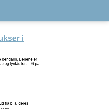
ukser i
se bengalin. Benene er
p og lynlås fortil. Et par
 fra bl.a. deres