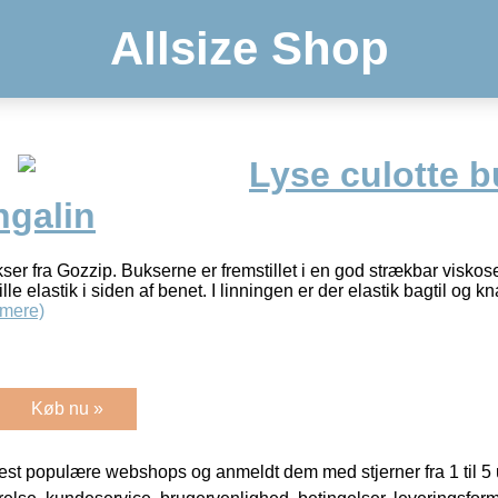
Allsize Shop
Lyse culotte b
ngalin
kser fra Gozzip. Bukserne er fremstillet i en god strækbar visko
le elastik i siden af benet. I linningen er der elastik bagtil og kna
mere)
Køb nu »
t populære webshops og anmeldt dem med stjerner fra 1 til 5 ud