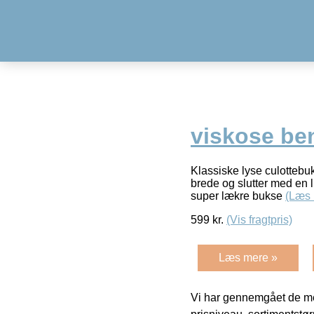
viskose be
Klassiske lyse culottebu
brede og slutter med en lil
super lækre bukse
(Læs 
599
kr.
(Vis fragtpris)
Læs mere »
Vi har gennemgået de mes