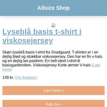
Allsize Shop
Lyseblå basis t-shirt i
viskosejersey
Skøn lyseblå basis t-shirt fra Snadgaard. T-shirten er i en
dejlig blød og strækbar viskosejersey. Den har en fin v-hals
og en dejlig løs pasform. En helt ideel t-shirt til
basisgarderoben. Viskosejersey Korte ærmer V-hals
(Læs
mere)
149
kr.
(Vis fragtpris)
Læs mere »
Køb nu »