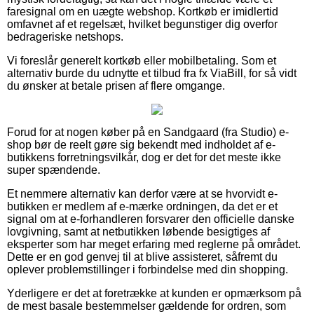
faresignal om en uægte webshop. Kortkøb er imidlertid
omfavnet af et regelsæt, hvilket begunstiger dig overfor
bedrageriske netshops.
Vi foreslår generelt kortkøb eller mobilbetaling. Som et
alternativ burde du udnytte et tilbud fra fx ViaBill, for så vidt
du ønsker at betale prisen af flere omgange.
Forud for at nogen køber på en Sandgaard (fra Studio) e-
shop bør de reelt gøre sig bekendt med indholdet af e-
butikkens forretningsvilkår, dog er det for det meste ikke
super spændende.
Et nemmere alternativ kan derfor være at se hvorvidt e-
butikken er medlem af e-mærke ordningen, da det er et
signal om at e-forhandleren forsvarer den officielle danske
lovgivning, samt at netbutikken løbende besigtiges af
eksperter som har meget erfaring med reglerne på området.
Dette er en god genvej til at blive assisteret, såfremt du
oplever problemstillinger i forbindelse med din shopping.
Yderligere er det at foretrække at kunden er opmærksom på
de mest basale bestemmelser gældende for ordren, som