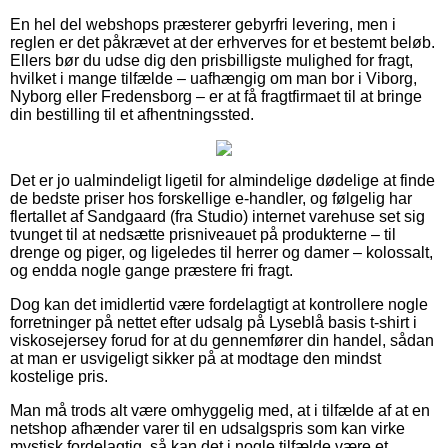
En hel del webshops præsterer gebyrfri levering, men i
reglen er det påkrævet at der erhverves for et bestemt beløb.
Ellers bør du udse dig den prisbilligste mulighed for fragt,
hvilket i mange tilfælde – uafhængig om man bor i Viborg,
Nyborg eller Fredensborg – er at få fragtfirmaet til at bringe
din bestilling til et afhentningssted.
Det er jo ualmindeligt ligetil for almindelige dødelige at finde
de bedste priser hos forskellige e-handler, og følgelig har
flertallet af Sandgaard (fra Studio) internet varehuse set sig
tvunget til at nedsætte prisniveauet på produkterne – til
drenge og piger, og ligeledes til herrer og damer – kolossalt,
og endda nogle gange præstere fri fragt.
Dog kan det imidlertid være fordelagtigt at kontrollere nogle
forretninger på nettet efter udsalg på Lyseblå basis t-shirt i
viskosejersey forud for at du gennemfører din handel, sådan
at man er usvigeligt sikker på at modtage den mindst
kostelige pris.
Man må trods alt være omhyggelig med, at i tilfælde af at en
netshop afhænder varer til en udsalgspris som kan virke
mystisk fordelagtig, så kan det i nogle tilfælde være et