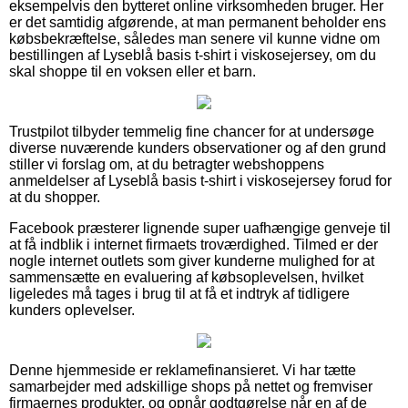
eksempelvis den bytteret online virksomheden bruger. Her
er det samtidig afgørende, at man permanent beholder ens
købsbekræftelse, således man senere vil kunne vidne om
bestillingen af Lyseblå basis t-shirt i viskosejersey, om du
skal shoppe til en voksen eller et barn.
Trustpilot tilbyder temmelig fine chancer for at undersøge
diverse nuværende kunders observationer og af den grund
stiller vi forslag om, at du betragter webshoppens
anmeldelser af Lyseblå basis t-shirt i viskosejersey forud for
at du shopper.
Facebook præsterer lignende super uafhængige genveje til
at få indblik i internet firmaets troværdighed. Tilmed er der
nogle internet outlets som giver kunderne mulighed for at
sammensætte en evaluering af købsoplevelsen, hvilket
ligeledes må tages i brug til at få et indtryk af tidligere
kunders oplevelser.
Denne hjemmeside er reklamefinansieret. Vi har tætte
samarbejder med adskillige shops på nettet og fremviser
firmaernes produkter, og opnår godtgørelse når en af de