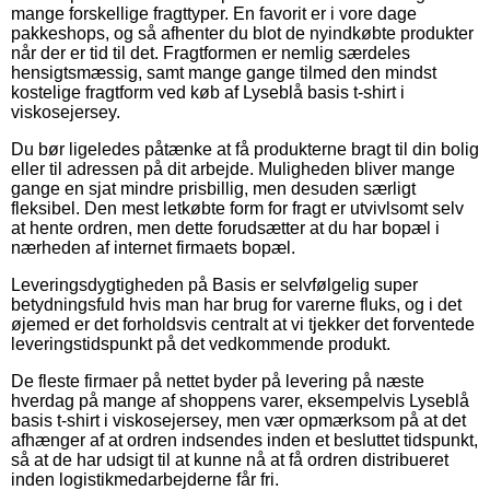
mange forskellige fragttyper. En favorit er i vore dage
pakkeshops, og så afhenter du blot de nyindkøbte produkter
når der er tid til det. Fragtformen er nemlig særdeles
hensigtsmæssig, samt mange gange tilmed den mindst
kostelige fragtform ved køb af Lyseblå basis t-shirt i
viskosejersey.
Du bør ligeledes påtænke at få produkterne bragt til din bolig
eller til adressen på dit arbejde. Muligheden bliver mange
gange en sjat mindre prisbillig, men desuden særligt
fleksibel. Den mest letkøbte form for fragt er utvivlsomt selv
at hente ordren, men dette forudsætter at du har bopæl i
nærheden af internet firmaets bopæl.
Leveringsdygtigheden på Basis er selvfølgelig super
betydningsfuld hvis man har brug for varerne fluks, og i det
øjemed er det forholdsvis centralt at vi tjekker det forventede
leveringstidspunkt på det vedkommende produkt.
De fleste firmaer på nettet byder på levering på næste
hverdag på mange af shoppens varer, eksempelvis Lyseblå
basis t-shirt i viskosejersey, men vær opmærksom på at det
afhænger af at ordren indsendes inden et besluttet tidspunkt,
så at de har udsigt til at kunne nå at få ordren distribueret
inden logistikmedarbejderne får fri.