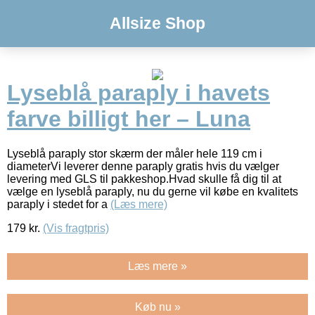
Allsize Shop
Lyseblå paraply i havets
farve billigt her – Luna
Lyseblå paraply stor skærm der måler hele 119 cm i
diameterVi leverer denne paraply gratis hvis du vælger
levering med GLS til pakkeshop.Hvad skulle få dig til at
vælge en lyseblå paraply, nu du gerne vil købe en kvalitets
paraply i stedet for a
(Læs mere)
179
kr.
(Vis fragtpris)
Læs mere »
Køb nu »