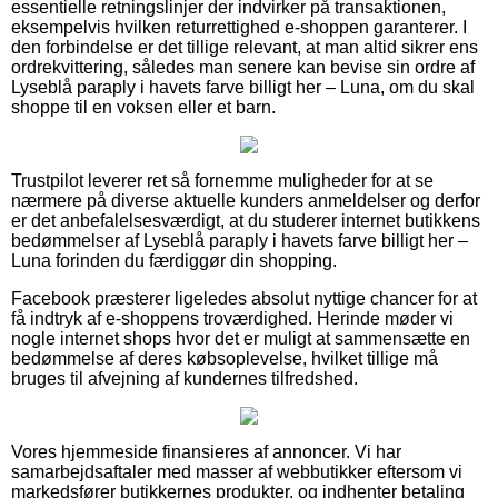
essentielle retningslinjer der indvirker på transaktionen,
eksempelvis hvilken returrettighed e-shoppen garanterer. I
den forbindelse er det tillige relevant, at man altid sikrer ens
ordrekvittering, således man senere kan bevise sin ordre af
Lyseblå paraply i havets farve billigt her – Luna, om du skal
shoppe til en voksen eller et barn.
Trustpilot leverer ret så fornemme muligheder for at se
nærmere på diverse aktuelle kunders anmeldelser og derfor
er det anbefalelsesværdigt, at du studerer internet butikkens
bedømmelser af Lyseblå paraply i havets farve billigt her –
Luna forinden du færdiggør din shopping.
Facebook præsterer ligeledes absolut nyttige chancer for at
få indtryk af e-shoppens troværdighed. Herinde møder vi
nogle internet shops hvor det er muligt at sammensætte en
bedømmelse af deres købsoplevelse, hvilket tillige må
bruges til afvejning af kundernes tilfredshed.
Vores hjemmeside finansieres af annoncer. Vi har
samarbejdsaftaler med masser af webbutikker eftersom vi
markedsfører butikkernes produkter, og indhenter betaling