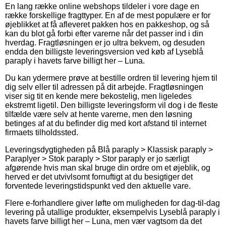
En lang række online webshops tildeler i vore dage en
række forskellige fragttyper. En af de mest populære er for
øjeblikket at få afleveret pakken hos en pakkeshop, og så
kan du blot gå forbi efter varerne når det passer ind i din
hverdag. Fragtløsningen er jo ultra bekvem, og desuden
endda den billigste leveringsversion ved køb af Lyseblå
paraply i havets farve billigt her – Luna.
Du kan ydermere prøve at bestille ordren til levering hjem til
dig selv eller til adressen på dit arbejde. Fragtløsningen
viser sig tit en kende mere bekostelig, men ligeledes
ekstremt ligetil. Den billigste leveringsform vil dog i de fleste
tilfælde være selv at hente varerne, men den løsning
betinges af at du befinder dig med kort afstand til internet
firmaets tilholdssted.
Leveringsdygtigheden på Blå paraply > Klassisk paraply >
Paraplyer > Stok paraply > Stor paraply er jo særligt
afgørende hvis man skal bruge din ordre om et øjeblik, og
herved er det utvivlsomt fornuftigt at du besigtiger det
forventede leveringstidspunkt ved den aktuelle vare.
Flere e-forhandlere giver løfte om muligheden for dag-til-dag
levering på utallige produkter, eksempelvis Lyseblå paraply i
havets farve billigt her – Luna, men vær vagtsom da det