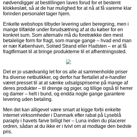
nødvendiggør at bestillingen laves forud for et bestemt
klokkeslæt, så at de har mulighed for at nå at få varerne klar
forinden personalet tager hjem.
Enkelte webshops tilbyder levering uden beregning, men i
mange tilfælde under forudsætning af at du køber for en
konkret sum. Som alternativ må du foretrække den mest
betalelige form for fragt, som mange gange – hvad end man
er nær København, Solrød Strand eller Hadsten – er at få
fragtfirmaet til at bringe produkterne til et afhentningssted.
Det er jo usædvanlig let for os alle at sammenholde priser
fra diverse netbutikker, og derfor har flertallet af e-handler
været presset til at at sænke udsalgspriserne på mange af
deres produkter – til drenge og piger, og tillige også til herrer
og damer – helt i bund, og endda nogle gange garantere
levering uden betaling.
Men det kan alligevel være smart at kigge forbi enkelte
internet virksomheder i Danmark efter rabat på Lyseblå
paraply i havets farve billigt her – Luna inden du placerer
ordren, sådan at du ikke er i tvivl om at modtage den bedste
pris.