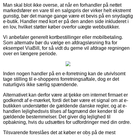
Man skal blot ikke overse, at når en forhandler på nettet
markedsfører en vare til en salgspris der virker helt ekstremt
gunstig, bør det mange gange være et bevis på en snydagtig
e-butik. Handler med kort er på den anden side inkluderet i
en lov, hvilket støtter køber overfor uægte webbutikker.
Vi anbefaler generelt kortbestillinger eller mobilbetaling.
Som alternativ bør du vælge en afdragsløsning fra for
eksempel ViaBill, for så vidt du gerne vil afdrage regningen
over en længere periode.
Inden nogen handler på en e-forretning kan de utvivlsomt
tage stilling til e-shoppens forretningsaftale, dog er det
naturligvis ikke særlig spændende.
Alternativet kan derfor være at tjekke om internet firmaet er
godkendt af e-mærket, fordi det bør være et signal om at e-
butikken understøtter de gældende danske regler, og at e-
handlen lejlighedsvis tilses af fagmænd der kender til de
gældende bestemmelser. Det giver dig lejlighed til
opbakning, hvis du udsættes for udfordringer med din ordre.
Tilsvarende foreslåes det at køber er obs på de mest