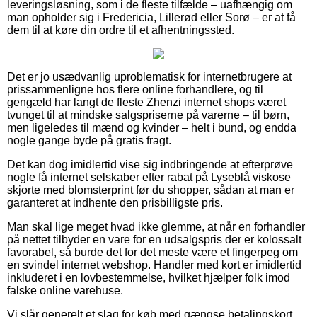
leveringsløsning, som i de fleste tilfælde – uafhængig om
man opholder sig i Fredericia, Lillerød eller Sorø – er at få
dem til at køre din ordre til et afhentningssted.
Det er jo usædvanlig uproblematisk for internetbrugere at
prissammenligne hos flere online forhandlere, og til
gengæld har langt de fleste Zhenzi internet shops været
tvunget til at mindske salgspriserne på varerne – til børn,
men ligeledes til mænd og kvinder – helt i bund, og endda
nogle gange byde på gratis fragt.
Det kan dog imidlertid vise sig indbringende at efterprøve
nogle få internet selskaber efter rabat på Lyseblå viskose
skjorte med blomsterprint før du shopper, sådan at man er
garanteret at indhente den prisbilligste pris.
Man skal lige meget hvad ikke glemme, at når en forhandler
på nettet tilbyder en vare for en udsalgspris der er kolossalt
favorabel, så burde det for det meste være et fingerpeg om
en svindel internet webshop. Handler med kort er imidlertid
inkluderet i en lovbestemmelse, hvilket hjælper folk imod
falske online varehuse.
Vi slår generelt et slag for køb med gængse betalingskort