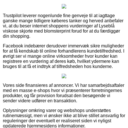
Trustpilot leverer nogenlunde fine genveje til at iagttage
ganske mange tidligere køberes tanker og herved anbefaler
vi, at du beser internet shoppens vurderinger af Lyseblå
viskose skjorte med blomsterprint forud for at du færdiggør
din shopping.
Facebook indebærer derudover immervæk sikre muligheder
for at få kendskab til online forhandlerens kundetilfredshed. I
øvrigt ser vi mange online virksomheder hvor kunder kan
registrere en vurdering af deres køb, hvilket ydermere kan
bruges til at få et indtryk af tilfredsheden hos kunderne.
Vores side finansieres af annoncer. Vi har samarbejdsaftaler
med en masse e-shops hvor vi præsenterer forretningernes
produkter, og får provision forudsat den besøgende vi
sender videre udfører en transaktion.
Oplysninger omkring varer og webshops understøttes
rutinemæssigt, men vi ønsker ikke at blive stillet ansvarlig for
reguleringer der eventuelt er realiseret siden vi nyligst
opdaterede hjemmesidens informationer.