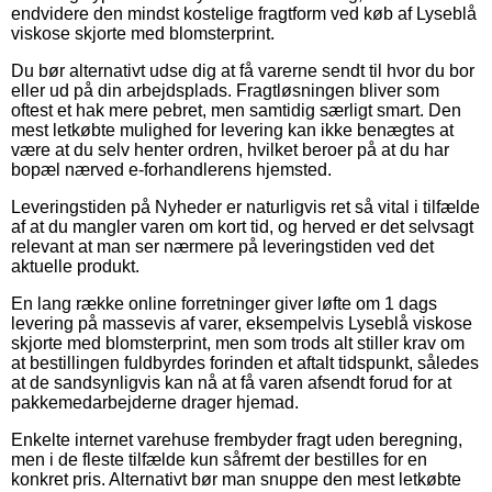
endvidere den mindst kostelige fragtform ved køb af Lyseblå
viskose skjorte med blomsterprint.
Du bør alternativt udse dig at få varerne sendt til hvor du bor
eller ud på din arbejdsplads. Fragtløsningen bliver som
oftest et hak mere pebret, men samtidig særligt smart. Den
mest letkøbte mulighed for levering kan ikke benægtes at
være at du selv henter ordren, hvilket beroer på at du har
bopæl nærved e-forhandlerens hjemsted.
Leveringstiden på Nyheder er naturligvis ret så vital i tilfælde
af at du mangler varen om kort tid, og herved er det selvsagt
relevant at man ser nærmere på leveringstiden ved det
aktuelle produkt.
En lang række online forretninger giver løfte om 1 dags
levering på massevis af varer, eksempelvis Lyseblå viskose
skjorte med blomsterprint, men som trods alt stiller krav om
at bestillingen fuldbyrdes forinden et aftalt tidspunkt, således
at de sandsynligvis kan nå at få varen afsendt forud for at
pakkemedarbejderne drager hjemad.
Enkelte internet varehuse frembyder fragt uden beregning,
men i de fleste tilfælde kun såfremt der bestilles for en
konkret pris. Alternativt bør man snuppe den mest letkøbte