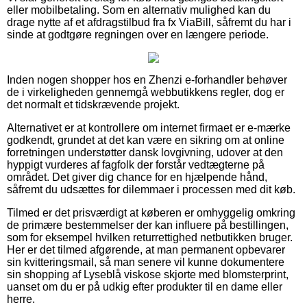
eller mobilbetaling. Som en alternativ mulighed kan du
drage nytte af et afdragstilbud fra fx ViaBill, såfremt du har i
sinde at godtgøre regningen over en længere periode.
Inden nogen shopper hos en Zhenzi e-forhandler behøver
de i virkeligheden gennemgå webbutikkens regler, dog er
det normalt et tidskrævende projekt.
Alternativet er at kontrollere om internet firmaet er e-mærke
godkendt, grundet at det kan være en sikring om at online
forretningen understøtter dansk lovgivning, udover at den
hyppigt vurderes af fagfolk der forstår vedtægterne på
området. Det giver dig chance for en hjælpende hånd,
såfremt du udsættes for dilemmaer i processen med dit køb.
Tilmed er det prisværdigt at køberen er omhyggelig omkring
de primære bestemmelser der kan influere på bestillingen,
som for eksempel hvilken returrettighed netbutikken bruger.
Her er det tilmed afgørende, at man permanent opbevarer
sin kvitteringsmail, så man senere vil kunne dokumentere
sin shopping af Lyseblå viskose skjorte med blomsterprint,
uanset om du er på udkig efter produkter til en dame eller
herre.