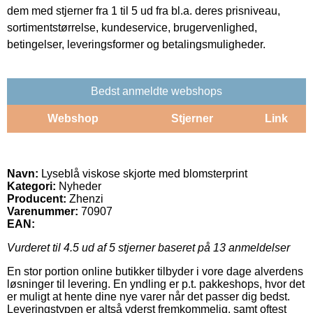
dem med stjerner fra 1 til 5 ud fra bl.a. deres prisniveau,
sortimentstørrelse, kundeservice, brugervenlighed,
betingelser, leveringsformer og betalingsmuligheder.
Bedst anmeldte webshops
Webshop
Stjerner
Link
Navn:
Lyseblå viskose skjorte med blomsterprint
Kategori:
Nyheder
Producent:
Zhenzi
Varenummer:
70907
EAN:
Vurderet til
4.5
ud af 5 stjerner baseret på
13
anmeldelser
En stor portion online butikker tilbyder i vore dage alverdens
løsninger til levering. En yndling er p.t. pakkeshops, hvor det
er muligt at hente dine nye varer når det passer dig bedst.
Leveringstypen er altså yderst fremkommelig, samt oftest