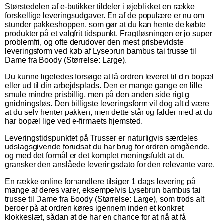
Størstedelen af e-butikker tildeler i øjeblikket en række
forskellige leveringsudgaver. En af de populære er nu om
stunder pakkeshoppen, som gør at du kan hente de købte
produkter på et valgfrit tidspunkt. Fragtløsningen er jo super
problemfri, og ofte derudover den mest prisbevidste
leveringsform ved køb af Lysebrun bambus tai trusse til
Dame fra Boody (Størrelse: Large).
Du kunne ligeledes forsøge at få ordren leveret til din bopæl
eller ud til din arbejdsplads. Den er mange gange en lille
smule mindre prisbillig, men på den anden side rigtig
gnidningsløs. Den billigste leveringsform vil dog altid være
at du selv henter pakken, men dette står og falder med at du
har bopæl lige ved e-firmaets hjemsted.
Leveringstidspunktet på Trusser er naturligvis særdeles
udslagsgivende forudsat du har brug for ordren omgående,
og med det formål er det komplet meningsfuldt at du
gransker den anslåede leveringsdato for den relevante vare.
En række online forhandlere tilsiger 1 dags levering på
mange af deres varer, eksempelvis Lysebrun bambus tai
trusse til Dame fra Boody (Størrelse: Large), som trods alt
beroer på at ordren køres igennem inden et konkret
klokkeslæt, sådan at de har en chance for at nå at få