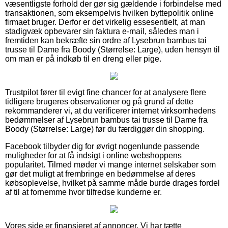
væsentligste forhold der gør sig gældende i forbindelse med
transaktionen, som eksempelvis hvilken byttepolitik online
firmaet bruger. Derfor er det virkelig essesentielt, at man
stadigvæk opbevarer sin faktura e-mail, således man i
fremtiden kan bekræfte sin ordre af Lysebrun bambus tai
trusse til Dame fra Boody (Størrelse: Large), uden hensyn til
om man er på indkøb til en dreng eller pige.
Trustpilot fører til evigt fine chancer for at analysere flere
tidligere brugeres observationer og på grund af dette
rekommanderer vi, at du verificerer internet virksomhedens
bedømmelser af Lysebrun bambus tai trusse til Dame fra
Boody (Størrelse: Large) før du færdiggør din shopping.
Facebook tilbyder dig for øvrigt nogenlunde passende
muligheder for at få indsigt i online webshoppens
popularitet. Tilmed møder vi mange internet selskaber som
gør det muligt at frembringe en bedømmelse af deres
købsoplevelse, hvilket på samme måde burde drages fordel
af til at fornemme hvor tilfredse kunderne er.
Vores side er finansieret af annoncer. Vi har tætte