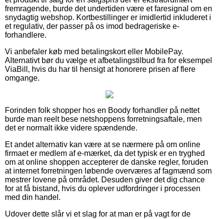
fremragende, burde det undertiden være et faresignal om en
snydagtig webshop. Kortbestillinger er imidlertid inkluderet i
et regulativ, der passer på os imod bedrageriske e-
forhandlere.
Vi anbefaler køb med betalingskort eller MobilePay.
Alternativt bør du vælge et afbetalingstilbud fra for eksempel
ViaBill, hvis du har til hensigt at honorere prisen af flere
omgange.
Forinden folk shopper hos en Boody forhandler på nettet
burde man reelt bese netshoppens forretningsaftale, men
det er normalt ikke videre spændende.
Et andet alternativ kan være at se nærmere på om online
firmaet er medlem af e-mærket, da det typisk er en tryghed
om at online shoppen accepterer de danske regler, foruden
at internet forretningen løbende overværes af fagmænd som
mestrer lovene på området. Desuden giver det dig chance
for at få bistand, hvis du oplever udfordringer i processen
med din handel.
Udover dette slår vi et slag for at man er på vagt for de