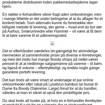
produkterne distribueret inden pakkemedarbejderne tager
hjem.
En række e-forhandlere sikrer fragt uden omkostninger, men
i mange tilfælde er det under betingelse af at du aftager for et
konkret beløb. Som alternativ kunne du foretrække den
billigste metode til levering, der gerne – hvad end du bor tæt
på Aarhus, Smørumnedre eller Hammel – vil være at få dem
til at køre varerne til et udleveringssted.
Det er efterhånden særdeles let gængeligt for almindelige
mennesker at sammenholde priser på diverse e-forretninger,
og med det motiv har mange Boody shops på nettet været
presset til at at nedbringe salgspriserne på varerne – til børn,
og ligeså til voksne – eftertrykkeligt, og endda nogle gange
garantere portofri levering.
Det kan trods alt være smart at undersøge et par online
virksomheder efter rabat på Lysebrun bambus tai trusse til
Dame fra Boody (Størrelse: Large) forud for at du handler,
således at man er sikret at opnå den prisbilligste pris.
Du skal trods alt huske på, at hvis en e-forhandler frembyder
et produkt til salg for en salgspris der er ekstraordinært