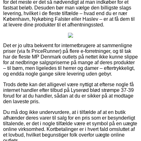
for det meste er det så nødvendigt at man indkøber for et
fastsat beløb. Desuden bør man vælge den billigste slags
levering, hvilket i de fleste tilfælde – hvad end du er nær
København, Nykøbing Falster eller Haslev – er at få dem til
at levere dine produkter til et afhentningssted.
Det er jo ultra bekvemt for internetbrugere at sammenligne
priser (via fx PriceRunner) på flere e-forretninger, og til tak
har de fleste MP Denmark outlets på nettet ikke kunne slippe
for at nedbringe salgspriserne på mange af deres produkter
– til børn, men ligeledes til herrer og damer – eftertrykkeligt,
og endda nogle gange sikre levering uden gebyr.
Trods dette kan det alligevel være nyttigt at efterse nogle få
internet handler efter tilbud på Lyserød blød strømpe 37-39
forud for at du handler, sådan at du er sikker på at modtage
den laveste pris.
Du må dog ikke undervurdere, at i tilfælde af at en butik
afhænder deres varer til salg for en pris som er besynderligt
tiltalende, er det i nogle tilfælde være et symbol på en uægte
online virksomhed. Kortbetalinger er i hvert fald omsluttet af
et lovbud, hvilket begunstiger folk overfor uægte online
outlets.