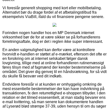
Vi foreslår generelt shopping med kort eller mobilbetaling.
Alternativt bør du drage fordel af et afbetalingstilbud fra
eksempelvis ViaBill, ifald du vil finansiere pengene senere.
Forinden nogen handler hos en MP Denmark internet
virksomhed bør de for at være sikker se på forhandlerens
forretningsaftale, dog er det i reglen ikke super interessant.
En anden valgmulighed kan derfor være at kontrollere
hvorvidt e-handlen er støttet af e-mærket, eftersom det ofte er
en forsikring om at internet selskabet følger dansk
lovgivning, tillige med at online forhandleren rutinemæssigt
føres tilsyn med af fagmænd der kender bestemmelserne på
området. Det giver dig genvej til en håndsrækning, for så vidt
du skulle få besvær ved dit indkøb.
Endvidere foreslår vi at kunden er omhyggelig omkring de
mest essentielle bestemmelser der kan have indvirkning på
transaktionen, fx den returrettighed e-shoppen tilbyder. I den
relation er det tilmed essesentielt, at man stadig bevarer ens
e-mail kvittering, så man senere kan dokumentere handlen
af Lyserød blød strømpe 37-39, uden hensyn til om du søger