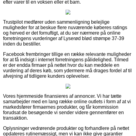
efter varer til en voksen eller et barn.
Trustpilot medfører uden sammenligning belejlige
muligheder for at beskue flere nuværende køberes ratings
og herved er det fornuftigt, at du ser nærmere på online
forretningens vurderinger af Lyserød blød strømpe 37-39
inden du bestiller.
Facebook frembringer tillige en række relevante muligheder
for at få indsigt i internet forretningens pålidelighed. Tilmed
er der endda firmaer på nettet hvor du kan meddele en
vurdering af deres køb, som ydermere må drages fordel af til
afvejning af tidligere kunders oplevelser.
Vores hjemmeside finansieres af annoncer. Vi har tætte
samarbejder med en lang række online outlets i form af at vi
markedsfører firmaernes produkter, og får kommission
forudsat de besøgende vi sender videre gennemfører en
transaktion.
Oplysninger vedrørende produkter og forhandlere på nettet
opdateres rutinemæssigt, men vi kan ikke give garantier