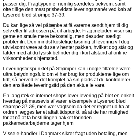
passer dig. Fragttypen er nemlig særdeles bekvem, samt
ofte tillige den mest prisbevidste leveringsmanér ved køb af
Lyserød blød strømpe 37-39.
Du kan lige så vel påtænke at få varerne sendt hjem til dig
selv eller til adressen på dit arbejde. Fragtmetoden viser sig
gerne en smule mere bekostelig, men desuden særligt
problemfri. Den mindst kostelige løsning til levering vil dog
utvivlsomt være at du selv henter pakken, hvilket dog står og
falder med at du fysisk befinder dig i kort afstand af online
virksomhedens hjemsted.
Leveringstidspunktet på Strømper kan i nogle tilfælde være
ultra betydningsfuld om vi har brug for produkterne lige om
lidt, så herved er det komplet på sin plads at du kontrollerer
den anslåede leveringstid på den aktuelle vare.
En lang række internet shops lover levering på blot en enkelt
hverdag på massevis af varer, eksempelvis Lyserød blød
strømpe 37-39, men vær vagtsom da det er regnet ud fra at
ordren lægges før et aftalt tidspunkt, så at de har mulighed
for at nå at få bestillingen pakket forinden
pakkemedarbejderne tager hjem.
Visse e-handler i Danmark sikrer fragt uden betaling, men