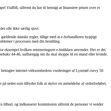
l ViaBill, såfremt du har til hensigt at finansiere prisen over et
t ofte ikke særlig sjovt.
 gældende danske regler, tillige med at e-forhandleren hyppigt
roblemer i processen med din bestilling.
r eksempel hvilken returneringsret e-butikken anvender. Her er det
ømpebuks 44-46, uafhængig om du skal shoppe til en mand eller kvinde.
u betragter internet virksomhedens vurderinger af Lyserød curvy 50
på nettet som tilbyder folk at skrive en anmeldelse af ordreforløbet,
s tilbud, og indkasserer kommission såfremt de personer vi sender