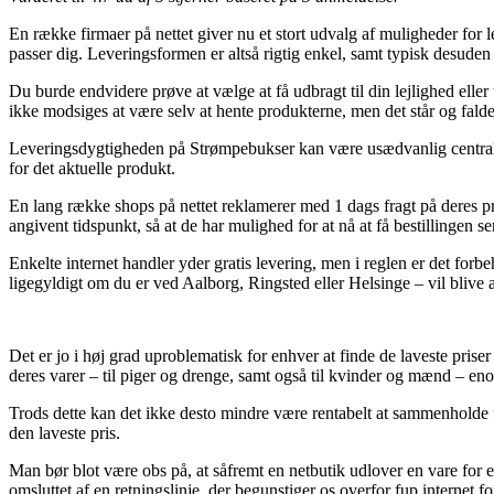
En række firmaer på nettet giver nu et stort udvalg af muligheder for 
passer dig. Leveringsformen er altså rigtig enkel, samt typisk desude
Du burde endvidere prøve at vælge at få udbragt til din lejlighed eller
ikke modsiges at være selv at hente produkterne, men det står og falde
Leveringsdygtigheden på Strømpebukser kan være usædvanlig central i t
for det aktuelle produkt.
En lang række shops på nettet reklamerer med 1 dags fragt på deres 
angivent tidspunkt, så at de har mulighed for at nå at få bestillingen s
Enkelte internet handler yder gratis levering, men i reglen er det forbeh
ligegyldigt om du er ved Aalborg, Ringsted eller Helsinge – vil blive at
Det er jo i høj grad uproblematisk for enhver at finde de laveste pris
deres varer – til piger og drenge, samt også til kvinder og mænd – en
Trods dette kan det ikke desto mindre være rentabelt at sammenholde fl
den laveste pris.
Man bør blot være obs på, at såfremt en netbutik udlover en vare for 
omsluttet af en retningslinje, der begunstiger os overfor fup internet f