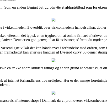
ing. Som en anden løsning bør du udnytte et afdragstilbud som for eksempe
 virkeligheden få overblik over virksomhedens handelsvilkår, dog er de
et, eftersom det typisk er en tryghed om at online firmaet efterlever de
ativer. Dette er en god genvej til at få assistance, såfremt du møder p
væsentligste vilkår der kan håndhæves i forbindelse med ordren, som fo
 man fremadrettet kan eftervise handlen af Lyserød curvy 50 denier str
rske en række andre kunders ratings og af den grund anbefaler vi, at d
k af internet forhandlerens troværdighed. Her er der mange forretninger 
underne.
 massevis af internet shops i Danmark da vi promoverer virksomhederne