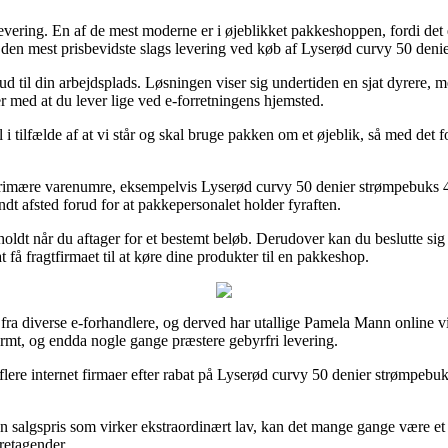
levering. En af de mest moderne er i øjeblikket pakkeshoppen, fordi det 
n den mest prisbevidste slags levering ved køb af Lyserød curvy 50 den
 ud til din arbejdsplads. Løsningen viser sig undertiden en sjat dyrere,
r med at du lever lige ved e-forretningens hjemsted.
ilfælde af at vi står og skal bruge pakken om et øjeblik, så med det fo
primære varenumre, eksempelvis Lyserød curvy 50 denier strømpebuks 44
endt afsted forud for at pakkepersonalet holder fyraften.
oldt når du aftager for et bestemt beløb. Derudover kan du beslutte sig for
 få fragtfirmaet til at køre dine produkter til en pakkeshop.
er fra diverse e-forhandlere, og derved har utallige Pamela Mann online 
ormt, og endda nogle gange præstere gebyrfri levering.
ere internet firmaer efter rabat på Lyserød curvy 50 denier strømpebuks 
en salgspris som virker ekstraordinært lav, kan det mange gange være et
oretagender.