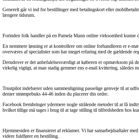
Generelt går vi ind for bestillinger med betalingskort eller mobilbetal
længere tidsrum.
Forinden folk handler på en Pamela Mann online virksomhed kunne de i
En nemmere løsning er at kontrollere om online forhandleren er e-mærk
overværes af specialister som har meget erfaring med de gældende regul
Derudover er det anbefalelsesværdigt at køberen er opmærksom på de 
virkelig vigtigt, at man stadig gemmer ens e-mail kvittering, således
Trustpilot indebærer uden sammenligning passelige genveje til at udfo
denier strømpebuks 44-46 inden du placerer din ordre.
Facebook frembringer ydermere nogle strålende metoder til at få indtry
hvilket tillige må tages i brug til at tage stilling til tilfredsheden hos k
Hjemmesiden er finansieret af reklamer. Vi har samarbejdsaftaler med
videre fuldfører en bestilling.