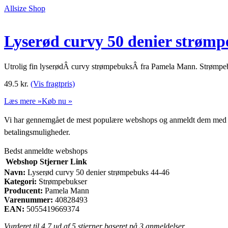
Allsize Shop
Lyserød curvy 50 denier strømp
Utrolig fin lyserødÂ curvy strømpebuksÂ fra Pamela Mann. Strømpebu
49.5
kr.
(Vis fragtpris)
Læs mere »
Køb nu »
Vi har gennemgået de mest populære webshops og anmeldt dem med stjern
betalingsmuligheder.
Bedst anmeldte webshops
Webshop
Stjerner
Link
Navn:
Lyserød curvy 50 denier strømpebuks 44-46
Kategori:
Strømpebukser
Producent:
Pamela Mann
Varenummer:
40828493
EAN:
5055419669374
Vurderet til
4.7
ud af 5 stjerner baseret på
3
anmeldelser