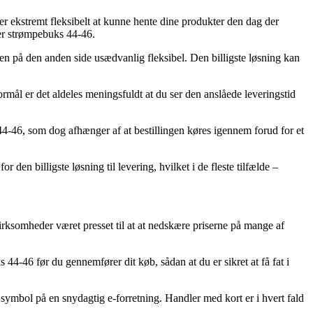
er ekstremt fleksibelt at kunne hente dine produkter den dag der
ier strømpebuks 44-46.
 men på den anden side usædvanlig fleksibel. Den billigste løsning kan
rmål er det aldeles meningsfuldt at du ser den anslåede leveringstid
-46, som dog afhænger af at bestillingen køres igennem forud for et
 den billigste løsning til levering, hvilket i de fleste tilfælde –
virksomheder været presset til at at nedskære priserne på mange af
44-46 før du gennemfører dit køb, sådan at du er sikret at få fat i
 symbol på en snydagtig e-forretning. Handler med kort er i hvert fald