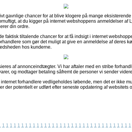
tivt gavnlige chancer for at blive klogere på mange eksisterende
fornuftigt, at du kigger på internet webshoppens anmeldelser af 
erer din ordre.
 faktisk tiltalende chancer for at få indsigt i internet webshop
-forhandlere som gør det muligt at give en anmeldelse af deres k
lfredsheden hos kunderne.
eres af annonceindtægter. Vi har aftaler med en stribe forhandle
arer, og modtager betaling såfremt de personer vi sender videre
internet forhandlere vedligeholdes løbende, men det er ikke muli
er der potentielt er udført efter seneste opdatering af websitets 
1
1
1
1
1
1
1
1
1
1
1
1
1
1
1
1
1
1
1
1
1
1
1
1
1
1
1
1
1
1
1
1
1
1
1