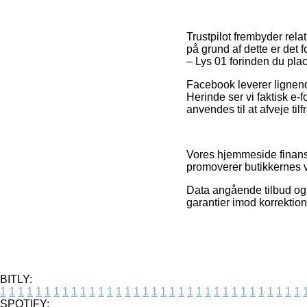
Trustpilot frembyder rela
på grund af dette er det 
– Lys 01 forinden du plac
Facebook leverer lignende
Herinde ser vi faktisk e
anvendes til at afveje ti
Vores hjemmeside finansi
promoverer butikkernes v
Data angående tilbud og 
garantier imod korrektion
BITLY:
1
1
1
1
1
1
1
1
1
1
1
1
1
1
1
1
1
1
1
1
1
1
1
1
1
1
1
1
1
1
1
1
1
1
SPOTIFY: