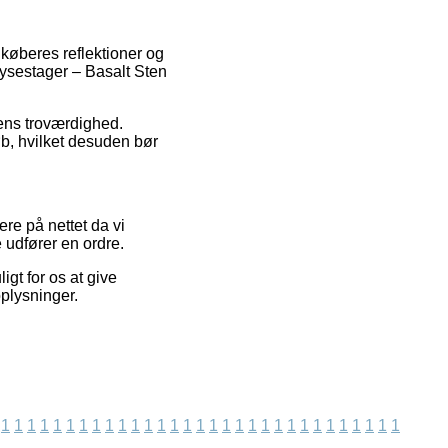
 køberes reflektioner og
Lysestager – Basalt Sten
pens troværdighed.
øb, hvilket desuden bør
re på nettet da vi
 udfører en ordre.
gt for os at give
oplysninger.
1
1
1
1
1
1
1
1
1
1
1
1
1
1
1
1
1
1
1
1
1
1
1
1
1
1
1
1
1
1
1