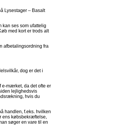
 på Lysestager – Basalt
m kan ses som ufattelig
Køb med kort er trods alt
en afbetalingsordning fra
svilkår, dog er det i
 e-mærket, da det ofte er
iden lejlighedsvis
åndsrækning, hvis du
å handlen, f.eks. hvilken
der ens købsbekræftelse,
man søger en vare til en