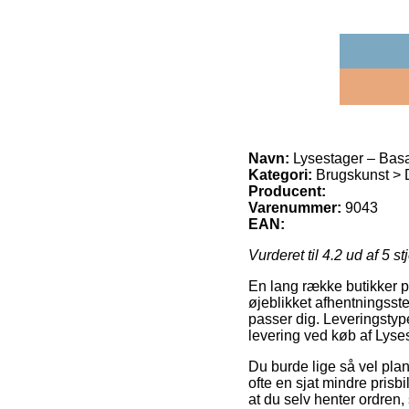
Navn:
Lysestager – Basa
Kategori:
Brugskunst > 
Producent:
Varenummer:
9043
EAN:
Vurderet til
4.2
ud af 5 st
En lang række butikker på
øjeblikket afhentningsste
passer dig. Leveringstyp
levering ved køb af Lyse
Du burde lige så vel plan
ofte en sjat mindre prisb
at du selv henter ordren