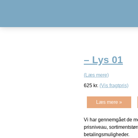
– Lys 01
(Læs mere)
625
kr.
(Vis fragtpris)
Læs mere »
Vi har gennemgået de mes
prisniveau, sortimentstø
betalingsmuligheder.