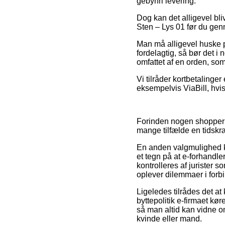
gebyrfri levering.
Dog kan det alligevel bliv
Sten – Lys 01 før du genn
Man må alligevel huske p
fordelagtig, så bør det i
omfattet af en orden, som
Vi tilråder kortbetalinge
eksempelvis ViaBill, hvis
Forinden nogen shopper p
mange tilfælde en tidsk
En anden valgmulighed kun
et tegn på at e-forhand
kontrolleres af jurister 
oplever dilemmaer i forb
Ligeledes tilrådes det a
byttepolitik e-firmaet kø
så man altid kan vidne o
kvinde eller mand.