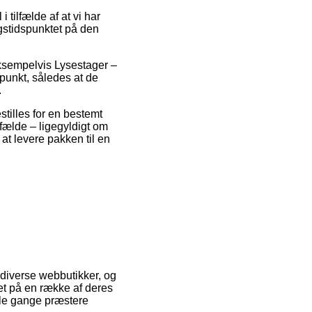
tilfælde af at vi har
ngstidspunktet på den
ksempelvis Lysestager –
spunkt, således at de
.
stilles for en bestemt
fælde – ligegyldigt om
at levere pakken til en
a diverse webbutikker, og
uet på en række af deres
ogle gange præstere