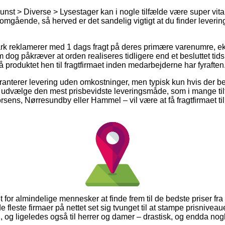
st > Diverse > Lysestager kan i nogle tilfælde være super vital i 
omgående, så herved er det sandelig vigtigt at du finder leveri
ark reklamerer med 1 dags fragt på deres primære varenumre, e
 dog påkræver at orden realiseres tidligere end et besluttet tid
å produktet hen til fragtfirmaet inden medarbejderne har fyraften
aranterer levering uden omkostninger, men typisk kun hvis der be
du udvælge den mest prisbevidste leveringsmåde, som i mange til
ens, Nørresundby eller Hammel – vil være at få fragtfirmaet til 
it for almindelige mennesker at finde frem til de bedste priser fr
e fleste firmaer på nettet set sig tvunget til at stampe prisnivea
n, og ligeledes også til herrer og damer – drastisk, og endda n