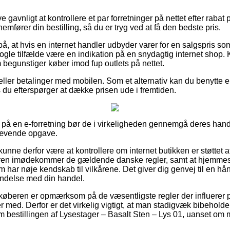
e gavnligt at kontrollere et par forretninger på nettet efter rabat
emfører din bestilling, så du er tryg ved at få den bedste pris.
å, at hvis en internet handler udbyder varer for en salgspris so
 nogle tilfælde være en indikation på en snydagtig internet shop. 
 begunstiger køber imod fup outlets på nettet.
r eller betalinger med mobilen. Som et alternativ kan du benytte 
 du efterspørger at dække prisen ude i fremtiden.
å en e-forretning bør de i virkeligheden gennemgå deres handel
rævende opgave.
ne derfor være at kontrollere om internet butikken er støttet af
leren imødekommer de gældende danske regler, samt at hjemmes
som har nøje kendskab til vilkårene. Det giver dig genvej til en h
indelse med din handel.
t køberen er opmærksom på de væsentligste regler der influerer p
rer med. Derfor er det virkelig vigtigt, at man stadigvæk bibehol
m bestillingen af Lysestager – Basalt Sten – Lys 01, uanset om 