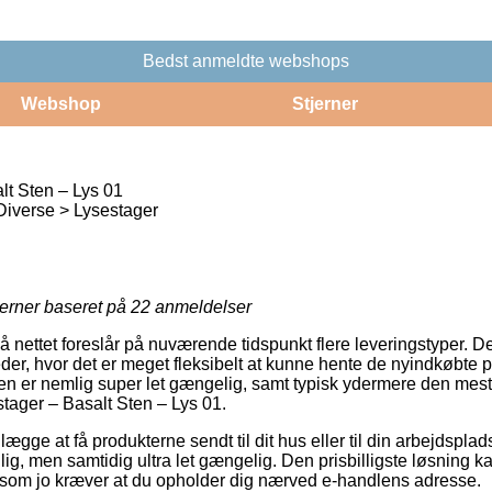
Bedst anmeldte webshops
Webshop
Stjerner
lt Sten – Lys 01
Diverse > Lysestager
jerner baseret på
22
anmeldelser
 nettet foreslår på nuværende tidspunkt flere leveringstyper. D
der, hvor det er meget fleksibelt at kunne hente de nyindkøbte p
en er nemlig super let gængelig, samt typisk ydermere den mest p
stager – Basalt Sten – Lys 01.
lægge at få produkterne sendt til dit hus eller til din arbejdspla
illig, men samtidig ultra let gængelig. Den prisbilligste løsning
, som jo kræver at du opholder dig nærved e-handlens adresse.