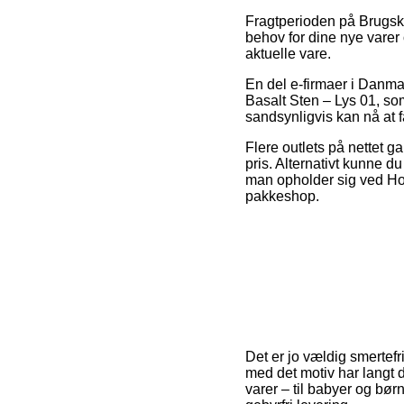
Fragtperioden på Brugskun
behov for dine nye varer 
aktuelle vare.
En del e-firmaer i Danm
Basalt Sten – Lys 01, som
sandsynligvis kan nå at f
Flere outlets på nettet g
pris. Alternativt kunne 
man opholder sig ved Hors
pakkeshop.
Det er jo vældig smertefr
med det motiv har langt d
varer – til babyer og bør