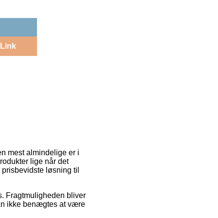
Link
en mest almindelige er i
rodukter lige når det
risbevidste løsning til
ds. Fragtmuligheden bliver
 kan ikke benægtes at være