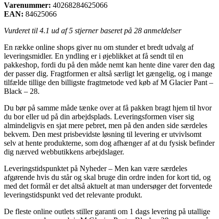
Varenummer:
40268284625066
EAN:
84625066
Vurderet til
4.1
ud af 5 stjerner baseret på
28
anmeldelser
En række online shops giver nu om stunder et bredt udvalg af
leveringsmidler. En yndling er i øjeblikket at få sendt til en
pakkeshop, fordi du på den måde nemt kan hente dine varer den dag
der passer dig. Fragtformen er altså særligt let gængelig, og i mange
tilfælde tillige den billigste fragtmetode ved køb af M Glacier Pant –
Black – 28.
Du bør på samme måde tænke over at få pakken bragt hjem til hvor
du bor eller ud på din arbejdsplads. Leveringsformen viser sig
almindeligvis en sjat mere pebret, men på den anden side særdeles
bekvem. Den mest prisbevidste løsning til levering er utvivlsomt
selv at hente produkterne, som dog afhænger af at du fysisk befinder
dig nærved webbutikkens arbejdslager.
Leveringstidspunktet på Nyheder – Men kan være særdeles
afgørende hvis du står og skal bruge din ordre inden for kort tid, og
med det formål er det altså aktuelt at man undersøger det forventede
leveringstidspunkt ved det relevante produkt.
De fleste online outlets stiller garanti om 1 dags levering på utallige