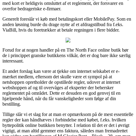
med kort er heldigvis omsluttet af et reglement, der forsvarer en
overfor bedrageriske e-firmaer.
Generelt foreslår vi køb med betalingskort eller MobilePay. Som en
anden løsning burde du drage nytte af et afdragstilbud fra f.eks.
ViaBill, hvis du foretrækker at betale regningen i flere bidder.
Forud for at nogen handler på en The North Face online butik bør
de i princippet granske butikkens vilkår, det er dog bare ikke særlig
interessant.
Et andet forslag kan være at tjekke om internet selskabet er e-
mærket medlem, eftersom det skulle være et sympol på at
netshoppen opretholder de opstillede regler, udover at internet
webshoppen af og til overvåges af eksperter der behersker
reglementet på området. Dette er desuden en god genvej til en
hjælpende hånd, når du får vanskeligheder som følge af din
bestilling.
Tillige slår vi et slag for at man er opmærksom på de mest essentielle
regler der kan håndhæves i forbindelse med købet, f.eks. hvilken
byttepolitik online butikken benytter. I relation til det er det i øvrigt
vigtigt, at man altid gemmer ens faktura, således man fremadrettet