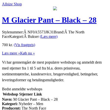
Allsize Shop
M Glacier Pant – Black – 28
Stylenummer:Â NF0A5573JK31Brand:Â The North
FaceKategori:Â Bukser
(Læs mere)
700
kr.
(Vis fragtpris)
Læs mere »
Køb nu »
Vi har gennemgået de mest populære webshops og anmeldt dem
med stjerner fra 1 til 5 ud fra bl.a. deres prisniveau,
sortimentstørrelse, kundeservice, brugervenlighed, betingelser,
leveringsformer og betalingsmuligheder.
Bedst anmeldte webshops
Webshop
Stjerner
Link
Navn:
M Glacier Pant – Black – 28
Kategori:
Nyheder – Men
Producent:
The North Face