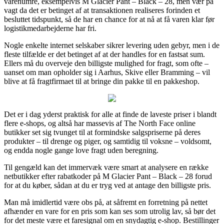
varenumre, eksempelvis M Glacier Pant – Black – 28, men vær på
vagt da det er betinget af at transaktionen realiseres forinden et
besluttet tidspunkt, så de har en chance for at nå at få varen klar før
logistikmedarbejderne har fri.
Nogle enkelte internet selskaber sikrer levering uden gebyr, men i de
fleste tilfælde er det betinget af at der handles for en fastsat sum.
Ellers må du overveje den billigste mulighed for fragt, som ofte –
uanset om man opholder sig i Aarhus, Skive eller Bramming – vil
blive at få fragtfirmaet til at bringe din pakke til en pakkeshop.
Det er i dag yderst praktisk for alle at finde de laveste priser i blandt
flere e-shops, og altså har massevis af The North Face online
butikker set sig tvunget til at formindske salgspriserne på deres
produkter – til drenge og piger, og samtidig til voksne – voldsomt,
og endda nogle gange love fragt uden beregning.
Til gengæld kan det immervæk være smart at analysere en række
netbutikker efter rabatkoder på M Glacier Pant – Black – 28 forud
for at du køber, sådan at du er tryg ved at antage den billigste pris.
Man må imidlertid være obs på, at såfremt en forretning på nettet
afhænder en vare for en pris som kan ses som utrolig lav, så bør det
for det meste være et faresignal om en snydagtig e-shop. Bestillinger