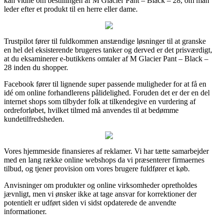
kan vidne om bestillingen af M Glacier Pant – Black – 28, om man
leder efter et produkt til en herre eller dame.
Trustpilot fører til fuldkommen anstændige løsninger til at granske
en hel del eksisterende brugeres tanker og derved er det prisværdigt,
at du eksaminerer e-butikkens omtaler af M Glacier Pant – Black –
28 inden du shopper.
Facebook fører til lignende super passende muligheder for at få en
idé om online forhandlerens pålidelighed. Foruden det er der en del
internet shops som tilbyder folk at tilkendegive en vurdering af
ordreforløbet, hvilket tilmed må anvendes til at bedømme
kundetilfredsheden.
Vores hjemmeside finansieres af reklamer. Vi har tætte samarbejder
med en lang række online webshops da vi præsenterer firmaernes
tilbud, og tjener provision om vores brugere fuldfører et køb.
Anvisninger om produkter og online virksomheder opretholdes
jævnligt, men vi ønsker ikke at tage ansvar for korrektioner der
potentielt er udført siden vi sidst opdaterede de anvendte
informationer.