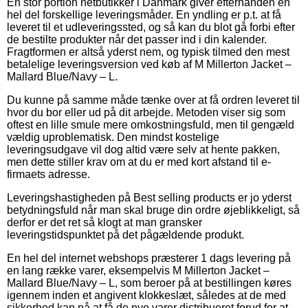
En stor portion netbutikker i Danmark giver efterhånden en
hel del forskellige leveringsmåder. En yndling er p.t. at få
leveret til et udleveringssted, og så kan du blot gå forbi efter
de bestilte produkter når det passer ind i din kalender.
Fragtformen er altså yderst nem, og typisk tilmed den mest
betalelige leveringsversion ved køb af M Millerton Jacket –
Mallard Blue/Navy – L.
Du kunne på samme måde tænke over at få ordren leveret til
hvor du bor eller ud på dit arbejde. Metoden viser sig som
oftest en lille smule mere omkostningsfuld, men til gengæld
vældig uproblematisk. Den mindst kostelige
leveringsudgave vil dog altid være selv at hente pakken,
men dette stiller krav om at du er med kort afstand til e-
firmaets adresse.
Leveringshastigheden på Best selling products er jo yderst
betydningsfuld når man skal bruge din ordre øjeblikkeligt, så
derfor er det ret så klogt at man gransker
leveringstidspunktet på det pågældende produkt.
En hel del internet webshops præsterer 1 dags levering på
en lang række varer, eksempelvis M Millerton Jacket –
Mallard Blue/Navy – L, som beroer på at bestillingen køres
igennem inden et angivent klokkeslæt, således at de med
sikkerhed kan nå at få de nye varer distribueret forud for at