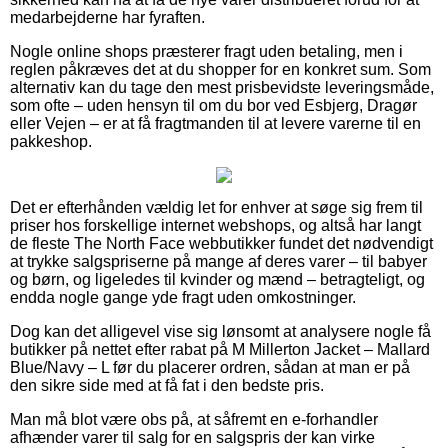
medarbejderne har fyraften.
Nogle online shops præsterer fragt uden betaling, men i
reglen påkræves det at du shopper for en konkret sum. Som
alternativ kan du tage den mest prisbevidste leveringsmåde,
som ofte – uden hensyn til om du bor ved Esbjerg, Dragør
eller Vejen – er at få fragtmanden til at levere varerne til en
pakkeshop.
Det er efterhånden vældig let for enhver at søge sig frem til
priser hos forskellige internet webshops, og altså har langt
de fleste The North Face webbutikker fundet det nødvendigt
at trykke salgspriserne på mange af deres varer – til babyer
og børn, og ligeledes til kvinder og mænd – betragteligt, og
endda nogle gange yde fragt uden omkostninger.
Dog kan det alligevel vise sig lønsomt at analysere nogle få
butikker på nettet efter rabat på M Millerton Jacket – Mallard
Blue/Navy – L før du placerer ordren, sådan at man er på
den sikre side med at få fat i den bedste pris.
Man må blot være obs på, at såfremt en e-forhandler
afhænder varer til salg for en salgspris der kan virke