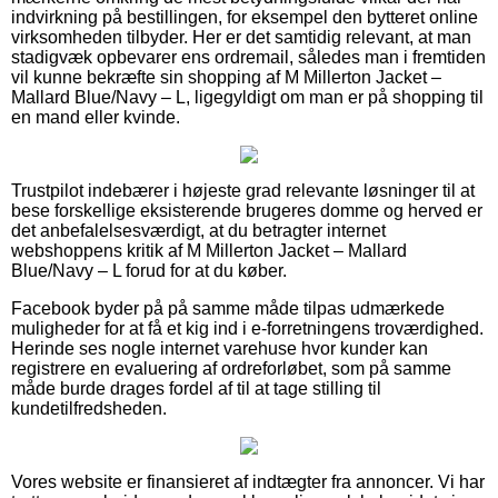
indvirkning på bestillingen, for eksempel den bytteret online
virksomheden tilbyder. Her er det samtidig relevant, at man
stadigvæk opbevarer ens ordremail, således man i fremtiden
vil kunne bekræfte sin shopping af M Millerton Jacket –
Mallard Blue/Navy – L, ligegyldigt om man er på shopping til
en mand eller kvinde.
Trustpilot indebærer i højeste grad relevante løsninger til at
bese forskellige eksisterende brugeres domme og herved er
det anbefalelsesværdigt, at du betragter internet
webshoppens kritik af M Millerton Jacket – Mallard
Blue/Navy – L forud for at du køber.
Facebook byder på på samme måde tilpas udmærkede
muligheder for at få et kig ind i e-forretningens troværdighed.
Herinde ses nogle internet varehuse hvor kunder kan
registrere en evaluering af ordreforløbet, som på samme
måde burde drages fordel af til at tage stilling til
kundetilfredsheden.
Vores website er finansieret af indtægter fra annoncer. Vi har