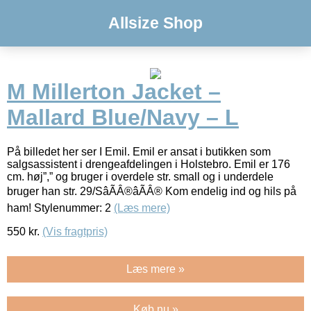
Allsize Shop
M Millerton Jacket –
Mallard Blue/Navy – L
På billedet her ser I Emil. Emil er ansat i butikken som
salgsassistent i drengeafdelingen i Holstebro. Emil er 176
cm. høj”,” og bruger i overdele str. small og i underdele
bruger han str. 29/SâÃÂ®âÃÂ® Kom endelig ind og hils på
ham! Stylenummer: 2
(Læs mere)
550
kr.
(Vis fragtpris)
Læs mere »
Køb nu »