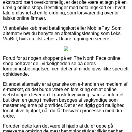
ekstraordinært overkommelig, er det ofte være et tegn på en
uærlig online shop. Bestillinger med betalingskort er i hvert
fald omfavnet af en forordning, som forsvarer dig overfor
falske online firmaer.
Vi anbefaler køb med betalingskort eller MobilePay. Som
alternativ bør du benytte en afbetalingsløsning som f.eks.
ViaBill, hvis du tilstræber at klare regningen senere.
Forud for at nogen shopper på en The North Face online
shop behøver de i virkeligheden se på deres
forretningsbetingelser, men det er almindeligvis ikke specielt
ophidsende.
Et andet alternativ er at granske om e-handlen er medlem af
e-mærket, da det burde være en forsikring om at online
webshoppen lever op til dansk lovgivning, samt at internet
butikken en gang i mellem besøges af sagkyndige som
mestrer reglerne på området. Det er en rigtig god mulighed
for at blive hjulpet, når du får besvær i processen med din
ordre.
Foruden dette kan det være til hjælp at du er oppe på
mærkerne omkring de mest betydningsfulde vilkår der har