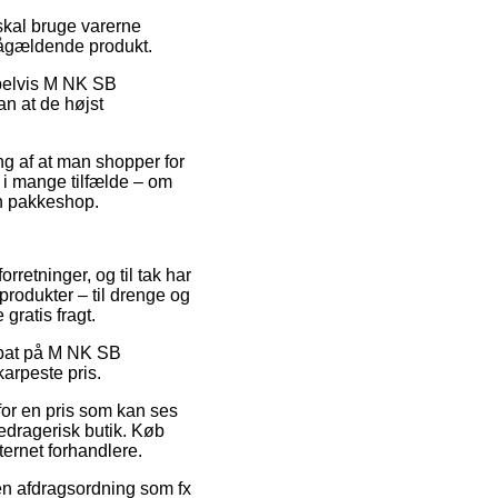
 skal bruge varerne
 pågældende produkt.
mpelvis M NK SB
n at de højst
ing af at man shopper for
 i mange tilfælde – om
en pakkeshop.
rretninger, og til tak har
produkter – til drenge og
gratis fragt.
rabat på M NK SB
arpeste pris.
 for en pris som kan ses
edragerisk butik. Køb
ternet forhandlere.
 en afdragsordning som fx