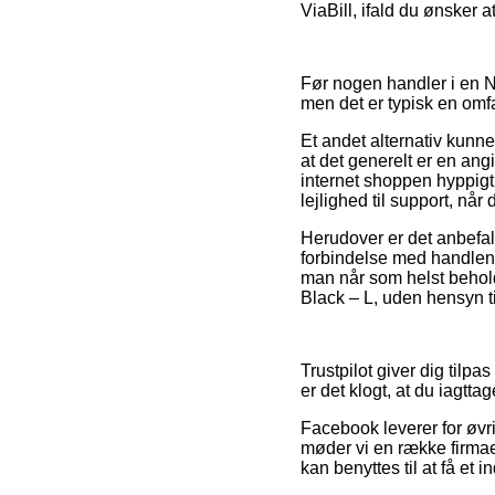
ViaBill, ifald du ønsker 
Før nogen handler i en N
men det er typisk en omf
Et andet alternativ kunn
at det generelt er en an
internet shoppen hyppigt
lejlighed til support, når
Herudover er det anbefale
forbindelse med handlen, 
man når som helst behol
Black – L, uden hensyn ti
Trustpilot giver dig tilp
er det klogt, at du iag
Facebook leverer for øvrigt
møder vi en række firmae
kan benyttes til at få et 