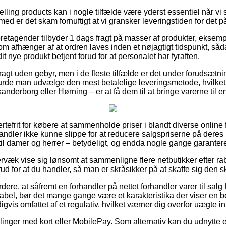
lling products kan i nogle tilfælde være yderst essentiel når vi
jemed er det skam fornuftigt at vi gransker leveringstiden for det
oretagender tilbyder 1 dags fragt på masser af produkter, ekse
 afhænger af at ordren laves inden et nøjagtigt tidspunkt, såda
it nye produkt betjent forud for at personalet har fyraften.
fragt uden gebyr, men i de fleste tilfælde er det under forudsætn
 burde man udvælge den mest betalelige leveringsmetode, hvilket
anderborg eller Hørning – er at få dem til at bringe varerne til 
tefrit for købere at sammenholde priser i blandt diverse online fo
ndler ikke kunne slippe for at reducere salgspriserne på deres 
til damer og herrer – betydeligt, og endda nogle gange garantere 
rvæk vise sig lønsomt at sammenligne flere netbutikker efter 
 for at du handler, så man er skråsikker på at skaffe sig den sk
dere, at såfremt en forhandler på nettet forhandler varer til salg
abel, bør det mange gange være et karakteristika der viser en b
igvis omfattet af et regulativ, hvilket værner dig overfor uægte in
illinger med kort eller MobilePay. Som alternativ kan du udnytte