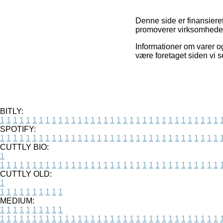
Denne side er finansiere
promoverer virksomhedern
Informationer om varer og
være foretaget siden vi
BITLY:
1
1
1
1
1
1
1
1
1
1
1
1
1
1
1
1
1
1
1
1
1
1
1
1
1
1
1
1
1
1
1
1
1
1
SPOTIFY:
1
1
1
1
1
1
1
1
1
1
1
1
1
1
1
1
1
1
1
1
1
1
1
1
1
1
1
1
1
1
1
1
1
1
CUTTLY BIO:
1
1
1
1
1
1
1
1
1
1
1
1
1
1
1
1
1
1
1
1
1
1
1
1
1
1
1
1
1
1
1
1
1
1
1
CUTTLY OLD:
1
1
1
1
1
1
1
1
1
1
1
MEDIUM:
1
1
1
1
1
1
1
1
1
1
1
1
1
1
1
1
1
1
1
1
1
1
1
1
1
1
1
1
1
1
1
1
1
1
1
1
1
1
1
1
1
1
1
1