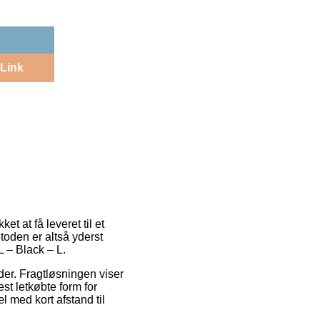
Link
t at få leveret til et
toden er altså yderst
 – Black – L.
der. Fragtløsningen viser
t letkøbte form for
l med kort afstand til