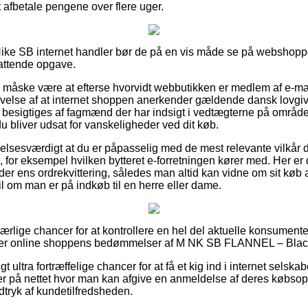
at afbetale pengene over flere uger.
ike SB internet handler bør de på en vis måde se på webshoppen
attende opgave.
e måske være at efterse hvorvidt webbutikken er medlem af e-m
givelse af at internet shoppen anerkender gældende dansk lovgivn
 besigtiges af fagmænd der har indsigt i vedtægterne på område
 du bliver udsat for vanskeligheder ved dit køb.
lsesværdigt at du er påpasselig med de mest relevante vilkår der
for eksempel hvilken bytteret e-forretningen kører med. Her er de
der ens ordrekvittering, således man altid kan vidne om sit k
l om man er på indkøb til en herre eller dame.
as ærlige chancer for at kontrollere en hel del aktuelle konsument
ttager online shoppens bedømmelser af M NK SB FLANNEL – Black 
 ultra fortræffelige chancer for at få et kig ind i internet selskabe
r på nettet hvor man kan afgive en anmeldelse af deres købsop
indtryk af kundetilfredsheden.