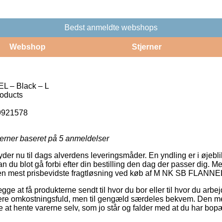
Bedst anmeldte webshops
Webshop
Stjerner
 – Black – L
roducts
9921578
jerner baseret på
5
anmeldelser
yder nu til dags alverdens leveringsmåder. En yndling er i øjeblikke
n du blot gå forbi efter din bestilling den dag der passer dig. Me
den mest prisbevidste fragtløsning ved køb af M NK SB FLANNEL
e at få produkterne sendt til hvor du bor eller til hvor du arbej
mere omkostningsfuld, men til gengæld særdeles bekvem. Den mes
re at hente varerne selv, som jo står og falder med at du har bopæ