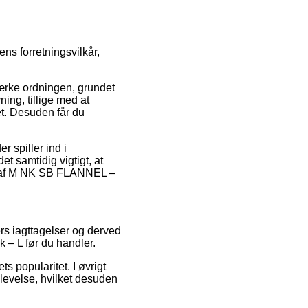
s forretningsvilkår,
ærke ordningen, grundet
ing, tillige med at
t. Desuden får du
 spiller ind i
t samtidig vigtigt, at
øb af M NK SB FLANNEL –
ers iagttagelser og derved
– L før du handler.
ts popularitet. I øvrigt
levelse, hvilket desuden