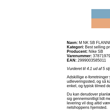
Navn:
M NK SB FLANNEL
Kategori:
Best selling p
Producent:
Nike SB
Varenummer:
3787197
EAN:
2999003585011
Vurderet til
4.1
ud af 5 st
Adskillige e-forretninger 
udleveringssted, og så ka
enkel, og typisk tilmed 
Du kan derudover planlægg
sig gennemsnitligt lidt 
levering vil dog altid væ
netshoppens hjemsted.