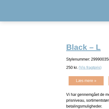
Black – L
Stylenummer: 299900358
250
kr.
(Vis fragtpris)
Læs mere »
Vi har gennemgået de mes
prisniveau, sortimentstø
betalingsmuligheder.