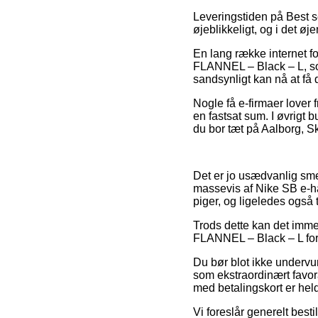
Leveringstiden på Best se
øjeblikkeligt, og i det ø
En lang række internet f
FLANNEL – Black – L, som
sandsynligt kan nå at få d
Nogle få e-firmaer lover 
en fastsat sum. I øvrigt
du bor tæt på Aalborg, Sk
Det er jo usædvanlig smer
massevis af Nike SB e-ha
piger, og ligeledes også 
Trods dette kan det imme
FLANNEL – Black – L forud
Du bør blot ikke undervur
som ekstraordinært favor
med betalingskort er held
Vi foreslår generelt best