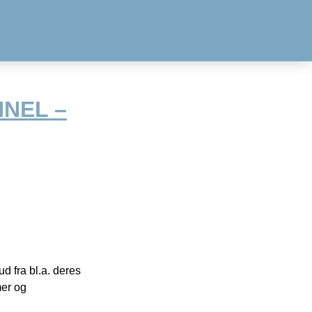
NNEL –
 fra bl.a. deres
mer og