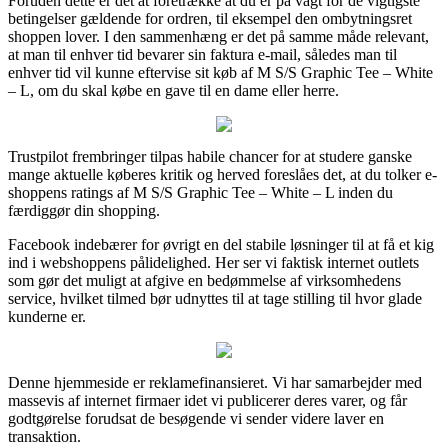
Foruden dette er det at foretrække at du er på vagt for de vigtigste
betingelser gældende for ordren, til eksempel den ombytningsret
shoppen lover. I den sammenhæng er det på samme måde relevant,
at man til enhver tid bevarer sin faktura e-mail, således man til
enhver tid vil kunne eftervise sit køb af M S/S Graphic Tee – White
– L, om du skal købe en gave til en dame eller herre.
Trustpilot frembringer tilpas habile chancer for at studere ganske
mange aktuelle køberes kritik og herved foreslåes det, at du tolker e-
shoppens ratings af M S/S Graphic Tee – White – L inden du
færdiggør din shopping.
Facebook indebærer for øvrigt en del stabile løsninger til at få et kig
ind i webshoppens pålidelighed. Her ser vi faktisk internet outlets
som gør det muligt at afgive en bedømmelse af virksomhedens
service, hvilket tilmed bør udnyttes til at tage stilling til hvor glade
kunderne er.
Denne hjemmeside er reklamefinansieret. Vi har samarbejder med
massevis af internet firmaer idet vi publicerer deres varer, og får
godtgørelse forudsat de besøgende vi sender videre laver en
transaktion.