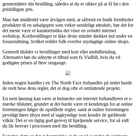
gennemfører din bestilling, således at du er sikker på at få fat i den
prisbilligste pris.
Man bør imidlertid være årvågen med, at såfremt en butik frembyder
produkter til en udsalgspris som virker uendeligt attraktiv, bør det for
det meste være et karakteristika der viser en svindel internet
webshop. Kortbestillinger er ikke desto mindre dækket ind under en
foranstaltning, hvilket redder folk overfor snydagtige online shops.
Generelt tilråder vi bestillinger med kort eller mobilbetaling.
Alternativt bør du udnytte et tilbud som fx ViaBill, hvis du vil
godtgøre prisen af flere omgange.
Inden nogen handler i en The North Face forhandler på nettet burde
de reelt bese dens regler, det er dog ofte et omfattende projekt.
En nem løsning kan være at bemærke om internet forhandleren er e-
mærke tilsluttet, grundet at det burde være et kendetegn for at online
forretningen følger de opstillede regler, samt at online forretningen
jævnligt føres tilsyn med af sagkyndige som kender de gældende
vilkår. Det er en rigtig god genvej til hjælpende service, for så vidt
du får besvær i processen med din bestilling.