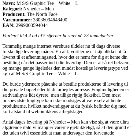
Navn:
M S/S Graphic Tee – White – L
Kategori:
Nyheder – Men
Producent:
The North Face
Varenummer:
38036094648490
EAN:
2999003594044
Vurderet til
4.4
ud af 5 stjerner baseret på
23
anmeldelser
Temmelig mange internet varehuse tildeler nu til dags diverse
forskellige leveringsmåder. En af favoritterne er i øjeblikket at få
leveret til et afhentningssted, hvor det er nemt for dig at hente din
bestilling når det passer ind i din hverdag. Den er altså ret bekvem,
og mange gange ligeledes den mindst kostelige leveringstype ved
køb af M S/S Graphic Tee – White – L.
Du burde ydermere påtænke at bestille produkterne til levering til
din private bopæl eller til dit arbejdes adresse. Fragtmuligheden er
sædvanligvis lidt dyrere, men tillige rigtig fleksibel. Den mest
prisbevidste fragttype kan ikke modsiges at være selv at hente
produkterne, hvilket nødvendiggør at du fysisk befinder dig med
kort afstand til webbutikkens arbejdslager.
Antal dages levering på Nyheder – Men kan vise sig at være ultra
afgørende ifald vi mangler varerne øjeblikkeligt, så af den grund er
det uden tvivl essentielt at man undersøger den forventede