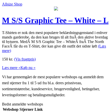
Allsize Shop
M S/S Graphic Tee – White – L
T-Shirten er nok den mest populære beklædningsgenstand i enhver
mands garderobe, da den kan bruges til alt fraÂ den aktive hverdag
til byturen. MedÂ M S/S Graphic Tee – WhiteÂ fraÂ The North
FaceÂ får du en T-Shirt, der kan give dit outfit det sidste løft
(Læs
mere)
150
kr.
(Vis fragtpris)
Læs mere »
Køb nu »
Vi har gennemgået de mest populære webshops og anmeldt dem
med stjerner fra 1 til 5 ud fra bl.a. deres prisniveau,
sortimentstørrelse, kundeservice, brugervenlighed, betingelser,
leveringsformer og betalingsmuligheder.
Bedst anmeldte webshops
Webshop
Stjerner
Link