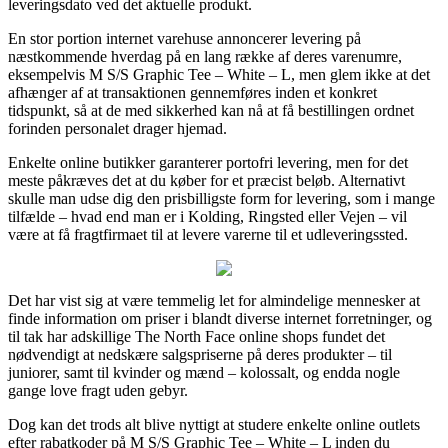
leveringsdato ved det aktuelle produkt.
En stor portion internet varehuse annoncerer levering på
næstkommende hverdag på en lang række af deres varenumre,
eksempelvis M S/S Graphic Tee – White – L, men glem ikke at det
afhænger af at transaktionen gennemføres inden et konkret
tidspunkt, så at de med sikkerhed kan nå at få bestillingen ordnet
forinden personalet drager hjemad.
Enkelte online butikker garanterer portofri levering, men for det
meste påkræves det at du køber for et præcist beløb. Alternativt
skulle man udse dig den prisbilligste form for levering, som i mange
tilfælde – hvad end man er i Kolding, Ringsted eller Vejen – vil
være at få fragtfirmaet til at levere varerne til et udleveringssted.
Det har vist sig at være temmelig let for almindelige mennesker at
finde information om priser i blandt diverse internet forretninger, og
til tak har adskillige The North Face online shops fundet det
nødvendigt at nedskære salgspriserne på deres produkter – til
juniorer, samt til kvinder og mænd – kolossalt, og endda nogle
gange love fragt uden gebyr.
Dog kan det trods alt blive nyttigt at studere enkelte online outlets
efter rabatkoder på M S/S Graphic Tee – White – L inden du