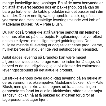
mange forskellige fragtløsninger. En af de mest benyttede er
p.t. at få afleveret pakken hos en pakkeshop, og så kan du
bare gå forbi efter de købte produkter når det passer ind i din
kalender. Den er nemlig vældig uproblematisk, og oftest
ydermere den mest betalelige leveringsmetode ved køb af
Madelaine bukser, 7/8 – Pale Blush.
Du kan også foretrække at få varerne sendt til din lejlighed
eller hus eller ud på dit arbejde. Fragtløsningen bliver oftest
en smule dyrere, men tillige meget gnidningsløs. Den
billigste metode til levering er dog selv at hente produkterne,
hvilket beroer på at du er lige ved netshoppens hjemsted.
Antal dages levering på Brandtex kan være meget
afgørende hvis du skal bruge varerne inden for få dage, så
herved er det naturligvis vigtigt at vi efterser det estimerede
leveringstidspunkt på det aktuelle produkt.
En række e-shops lover dag-til-dag levering på en række af
deres varenumre, eksempelvis Madelaine bukser, 7/8 – Pale
Blush, men glem ikke at det regnes ud fra at bestillingen
gennemføres forud for et aftalt klokkeslæt, sådan at de højst
sandsynligt kan nå at få pakken ud af døren forud for at
lagerpersonalet tager hjem.