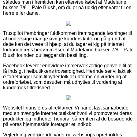
således man i fremtiden kan eftervise købet af Madelaine
bukser, 7/8 – Pale Blush, om du er på udkig efter varer til en
herre eller dame.
Trustpilot frembringer fuldkommen fremragende løsninger til
at undersøge mange øvrige kunders kritik og på grund af
dette kan det være til hjælp, at du tager et kig på internet
forhandlerens bedømmelser af Madelaine bukser, 7/8 – Pale
Blush forinden du lægger din bestilling.
Facebook leverer endvidere immervæk ærlige genveje til at
få indsigt i netbutikkens troværdighed. Herinde ser vi faktisk
e-forretninger som tilbyder folk at udforme en vurdering af
ordreforløbet, som desuden må udnyttes til vurdering af
kundernes tilfredshed.
Websitet finansieres af reklamer. Vi har et fast samarbejde
med en mængde internet butikker hvori vi promoverer deres
produkter, og indhenter honorar såfremt en af de besøgende
på vores hjemmeside foretager et indkøb.
Vejledning vedrørende varer og webshops opretholdes