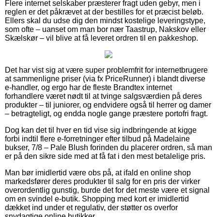
Flere internet selskaber præsterer fragt uden gebyr, men i
reglen er det påkrævet at der bestilles for et præcist beløb.
Ellers skal du udse dig den mindst kostelige leveringstype,
som ofte – uanset om man bor nær Taastrup, Nakskov eller
Skælskør – vil blive at få leveret ordren til en pakkeshop.
Det har vist sig at være super problemfrit for internetbrugere
at sammenligne priser (via fx PriceRunner) i blandt diverse
e-handler, og ergo har de fleste Brandtex internet
forhandlere været nødt til at tvinge salgsværdien på deres
produkter – til juniorer, og endvidere også til herrer og damer
– betragteligt, og endda nogle gange præstere portofri fragt.
Dog kan det til hver en tid vise sig indbringende at kigge
forbi indtil flere e-forretninger efter tilbud på Madelaine
bukser, 7/8 – Pale Blush forinden du placerer ordren, så man
er på den sikre side med at få fat i den mest betalelige pris.
Man bør imidlertid være obs på, at ifald en online shop
markedsfører deres produkter til salg for en pris der virker
overordentlig gunstig, burde det for det meste være et signal
om en svindel e-butik. Shopping med kort er imidlertid
dækket ind under et regulativ, der støtter os overfor
snydagtige online butikker.