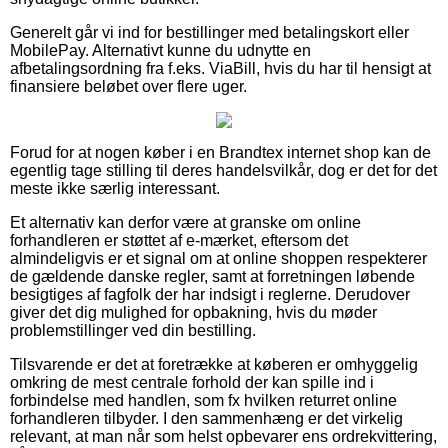
Generelt går vi ind for bestillinger med betalingskort eller
MobilePay. Alternativt kunne du udnytte en
afbetalingsordning fra f.eks. ViaBill, hvis du har til hensigt at
finansiere beløbet over flere uger.
Forud for at nogen køber i en Brandtex internet shop kan de
egentlig tage stilling til deres handelsvilkår, dog er det for det
meste ikke særlig interessant.
Et alternativ kan derfor være at granske om online
forhandleren er støttet af e-mærket, eftersom det
almindeligvis er et signal om at online shoppen respekterer
de gældende danske regler, samt at forretningen løbende
besigtiges af fagfolk der har indsigt i reglerne. Derudover
giver det dig mulighed for opbakning, hvis du møder
problemstillinger ved din bestilling.
Tilsvarende er det at foretrække at køberen er omhyggelig
omkring de mest centrale forhold der kan spille ind i
forbindelse med handlen, som fx hvilken returret online
forhandleren tilbyder. I den sammenhæng er det virkelig
relevant, at man når som helst opbevarer ens ordrekvittering,