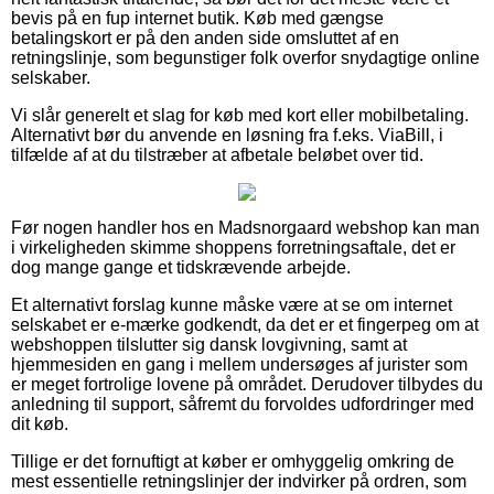
bevis på en fup internet butik. Køb med gængse
betalingskort er på den anden side omsluttet af en
retningslinje, som begunstiger folk overfor snydagtige online
selskaber.
Vi slår generelt et slag for køb med kort eller mobilbetaling.
Alternativt bør du anvende en løsning fra f.eks. ViaBill, i
tilfælde af at du tilstræber at afbetale beløbet over tid.
Før nogen handler hos en Madsnorgaard webshop kan man
i virkeligheden skimme shoppens forretningsaftale, det er
dog mange gange et tidskrævende arbejde.
Et alternativt forslag kunne måske være at se om internet
selskabet er e-mærke godkendt, da det er et fingerpeg om at
webshoppen tilslutter sig dansk lovgivning, samt at
hjemmesiden en gang i mellem undersøges af jurister som
er meget fortrolige lovene på området. Derudover tilbydes du
anledning til support, såfremt du forvoldes udfordringer med
dit køb.
Tillige er det fornuftigt at køber er omhyggelig omkring de
mest essentielle retningslinjer der indvirker på ordren, som