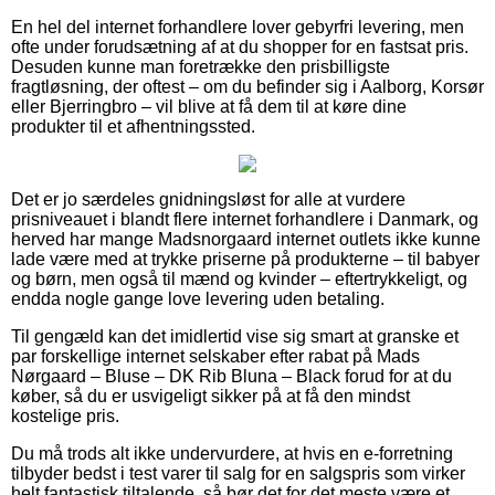
En hel del internet forhandlere lover gebyrfri levering, men
ofte under forudsætning af at du shopper for en fastsat pris.
Desuden kunne man foretrække den prisbilligste
fragtløsning, der oftest – om du befinder sig i Aalborg, Korsør
eller Bjerringbro – vil blive at få dem til at køre dine
produkter til et afhentningssted.
Det er jo særdeles gnidningsløst for alle at vurdere
prisniveauet i blandt flere internet forhandlere i Danmark, og
herved har mange Madsnorgaard internet outlets ikke kunne
lade være med at trykke priserne på produkterne – til babyer
og børn, men også til mænd og kvinder – eftertrykkeligt, og
endda nogle gange love levering uden betaling.
Til gengæld kan det imidlertid vise sig smart at granske et
par forskellige internet selskaber efter rabat på Mads
Nørgaard – Bluse – DK Rib Bluna – Black forud for at du
køber, så du er usvigeligt sikker på at få den mindst
kostelige pris.
Du må trods alt ikke undervurdere, at hvis en e-forretning
tilbyder bedst i test varer til salg for en salgspris som virker
helt fantastisk tiltalende, så bør det for det meste være et