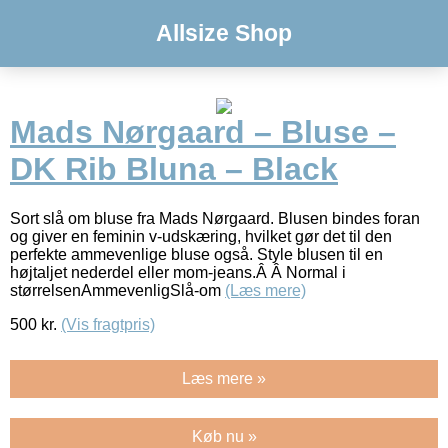
Allsize Shop
Mads Nørgaard – Bluse –
DK Rib Bluna – Black
Sort slå om bluse fra Mads Nørgaard. Blusen bindes foran
og giver en feminin v-udskæring, hvilket gør det til den
perfekte ammevenlige bluse også. Style blusen til en
højtaljet nederdel eller mom-jeans.Â Â Normal i
størrelsenAmmevenligSlå-om
(Læs mere)
500
kr.
(Vis fragtpris)
Læs mere »
Køb nu »