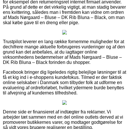
for eksempel den returneringsret internet firmaet anvender.
På grund af dette er det virkelig vigtigt, at man stadig bevarer
ens kvittering, således man i fremtiden kan vidne om ordren
af Mads Nørgaard – Bluse – DK Rib Bluna – Black, om man
skal købe gave til en dreng eller pige.
Trustpilot leverer en lang række fornemme muligheder for at
dechifrere mange aktuelle forbrugeres vurderinger og af den
grund kan det anbefales, at du iagttager online
virksomhedens bedømmelser af Mads Nørgaard – Bluse –
DK Rib Bluna – Black forinden du shopper.
Facebook bringer dig ligeledes rigtig belejlige løsninger til at
få et kig ind i e-shoppens kundefokus. Tilmed er der faktisk
online selskaber i Danmark som tilbyder folk at udforme en
evaluering af ordreforløbet, hvilket ydermere burde benyttes
til afvejning af kundernes tilfredshed.
Denne side er finansieret af indtægter fra reklamer. Vi
arbejder tæt sammen med en del online outlets derved at vi
promoverer butikkernes varer, og modtager godtgørelse for
så vidt vores brugere realiserer en bestilling.