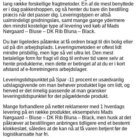
lang række forskellige fragtmetoder. En af de mest benyttede
er i dag pakkeshoppen, og så henter du bare din bestilling
præcis når det passer dig. Leveringstypen er altså
ualmindeligt gnidningsløs, samt mange gange ydermere
den mindst kostelige type af levering ved køb af Mads
Nørgaard – Bluse – DK Rib Bluna – Black.
Du bør ligeledes påtænke at få ordren bragt til din bolig eller
ud på din arbejdsplads. Leveringsmetoden er oftest lidt
mindre prisbillig, men lige så vel ultra let. Den mest
betalelige form for fragt vil dog til enhver tid være selv at
hente produkterne, men dette er betinget af at du er i kort
afstand af e-forretningens arbejdslager.
Leveringstidspunktet på Spar -11 procent er usædvanlig
udslagsgivende om man behøver produktet lige om lidt, og
herved er det rimelig passende at man gransker
leveringstidspunktet for det pågældende produkt.
Mange forhandlere på nettet reklamerer med 1 hverdags
levering på en række produkter, eksempelvis Mads
Nørgaard – Bluse – DK Rib Bluna – Black, men husk at det
påkræver at bestillingen anbringes tidligere end et bestemt
klokkeslæt, således at de kan nå at få varen betjent før de
logistikansatte har fri.