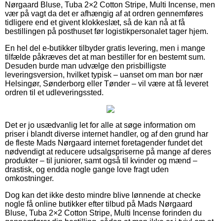
Nørgaard Bluse, Tuba 2×2 Cotton Stripe, Multi Incense, men
vær på vagt da det er afhængig af at ordren gennemføres
tidligere end et givent klokkeslæt, så de kan nå at få
bestillingen på posthuset før logistikpersonalet tager hjem.
En hel del e-butikker tilbyder gratis levering, men i mange
tilfælde påkræves det at man bestiller for en bestemt sum.
Desuden burde man udvælge den prisbilligste
leveringsversion, hvilket typisk – uanset om man bor nær
Helsingør, Sønderborg eller Tønder – vil være at få leveret
ordren til et udleveringssted.
Det er jo usædvanlig let for alle at søge information om
priser i blandt diverse internet handler, og af den grund har
de fleste Mads Nørgaard internet foretagender fundet det
nødvendigt at reducere udsalgspriserne på mange af deres
produkter – til juniorer, samt også til kvinder og mænd –
drastisk, og endda nogle gange love fragt uden
omkostninger.
Dog kan det ikke desto mindre blive lønnende at checke
nogle få online butikker efter tilbud på Mads Nørgaard
Bluse, Tuba 2×2 Cotton Stripe, Multi Incense forinden du