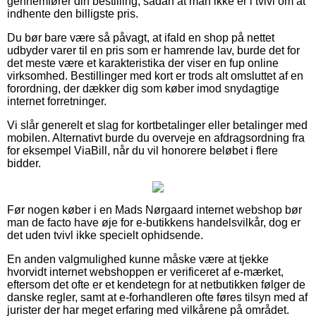
gennemfører din bestilling, sådan at man ikke er i tvivl om at
indhente den billigste pris.
Du bør bare være så påvagt, at ifald en shop på nettet
udbyder varer til en pris som er hamrende lav, burde det for
det meste være et karakteristika der viser en fup online
virksomhed. Bestillinger med kort er trods alt omsluttet af en
forordning, der dækker dig som køber imod snydagtige
internet forretninger.
Vi slår generelt et slag for kortbetalinger eller betalinger med
mobilen. Alternativt burde du overveje en afdragsordning fra
for eksempel ViaBill, når du vil honorere beløbet i flere
bidder.
Før nogen køber i en Mads Nørgaard internet webshop bør
man de facto have øje for e-butikkens handelsvilkår, dog er
det uden tvivl ikke specielt ophidsende.
En anden valgmulighed kunne måske være at tjekke
hvorvidt internet webshoppen er verificeret af e-mærket,
eftersom det ofte er et kendetegn for at netbutikken følger de
danske regler, samt at e-forhandleren ofte føres tilsyn med af
jurister der har meget erfaring med vilkårene på området.