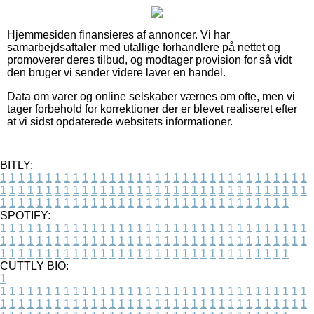
Hjemmesiden finansieres af annoncer. Vi har
samarbejdsaftaler med utallige forhandlere på nettet og
promoverer deres tilbud, og modtager provision for så vidt
den bruger vi sender videre laver en handel.
Data om varer og online selskaber værnes om ofte, men vi
tager forbehold for korrektioner der er blevet realiseret efter
at vi sidst opdaterede websitets informationer.
BITLY:
1
1
1
1
1
1
1
1
1
1
1
1
1
1
1
1
1
1
1
1
1
1
1
1
1
1
1
1
1
1
1
1
1
1
1
1
1
1
1
1
1
1
1
1
1
1
1
1
1
1
1
1
1
1
1
1
1
1
1
1
1
1
1
1
1
1
1
1
1
1
1
1
1
1
1
1
1
1
1
1
1
1
1
1
1
1
1
1
1
1
1
1
1
1
1
1
1
1
1
1
SPOTIFY:
1
1
1
1
1
1
1
1
1
1
1
1
1
1
1
1
1
1
1
1
1
1
1
1
1
1
1
1
1
1
1
1
1
1
1
1
1
1
1
1
1
1
1
1
1
1
1
1
1
1
1
1
1
1
1
1
1
1
1
1
1
1
1
1
1
1
1
1
1
1
1
1
1
1
1
1
1
1
1
1
1
1
1
1
1
1
1
1
1
1
1
1
1
1
1
1
1
1
1
1
CUTTLY BIO:
1
1
1
1
1
1
1
1
1
1
1
1
1
1
1
1
1
1
1
1
1
1
1
1
1
1
1
1
1
1
1
1
1
1
1
1
1
1
1
1
1
1
1
1
1
1
1
1
1
1
1
1
1
1
1
1
1
1
1
1
1
1
1
1
1
1
1
1
1