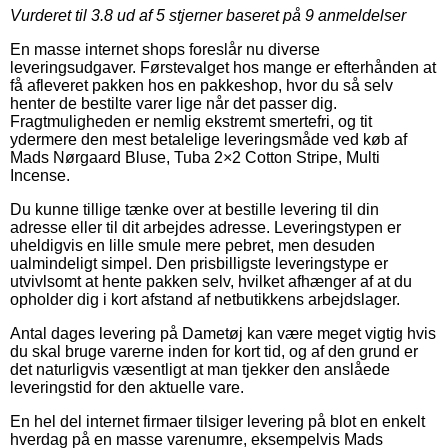
Vurderet til
3.8
ud af 5 stjerner baseret på
9
anmeldelser
En masse internet shops foreslår nu diverse
leveringsudgaver. Førstevalget hos mange er efterhånden at
få afleveret pakken hos en pakkeshop, hvor du så selv
henter de bestilte varer lige når det passer dig.
Fragtmuligheden er nemlig ekstremt smertefri, og tit
ydermere den mest betalelige leveringsmåde ved køb af
Mads Nørgaard Bluse, Tuba 2×2 Cotton Stripe, Multi
Incense.
Du kunne tillige tænke over at bestille levering til din
adresse eller til dit arbejdes adresse. Leveringstypen er
uheldigvis en lille smule mere pebret, men desuden
ualmindeligt simpel. Den prisbilligste leveringstype er
utvivlsomt at hente pakken selv, hvilket afhænger af at du
opholder dig i kort afstand af netbutikkens arbejdslager.
Antal dages levering på Dametøj kan være meget vigtig hvis
du skal bruge varerne inden for kort tid, og af den grund er
det naturligvis væsentligt at man tjekker den anslåede
leveringstid for den aktuelle vare.
En hel del internet firmaer tilsiger levering på blot en enkelt
hverdag på en masse varenumre, eksempelvis Mads