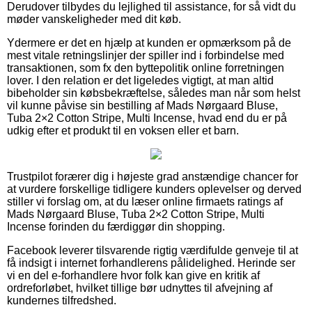
Derudover tilbydes du lejlighed til assistance, for så vidt du
møder vanskeligheder med dit køb.
Ydermere er det en hjælp at kunden er opmærksom på de
mest vitale retningslinjer der spiller ind i forbindelse med
transaktionen, som fx den byttepolitik online forretningen
lover. I den relation er det ligeledes vigtigt, at man altid
bibeholder sin købsbekræftelse, således man når som helst
vil kunne påvise sin bestilling af Mads Nørgaard Bluse,
Tuba 2×2 Cotton Stripe, Multi Incense, hvad end du er på
udkig efter et produkt til en voksen eller et barn.
Trustpilot forærer dig i højeste grad anstændige chancer for
at vurdere forskellige tidligere kunders oplevelser og derved
stiller vi forslag om, at du læser online firmaets ratings af
Mads Nørgaard Bluse, Tuba 2×2 Cotton Stripe, Multi
Incense forinden du færdiggør din shopping.
Facebook leverer tilsvarende rigtig værdifulde genveje til at
få indsigt i internet forhandlerens pålidelighed. Herinde ser
vi en del e-forhandlere hvor folk kan give en kritik af
ordreforløbet, hvilket tillige bør udnyttes til afvejning af
kundernes tilfredshed.