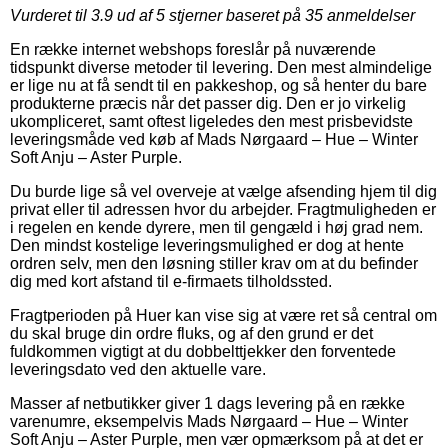
Vurderet til
3.9
ud af 5 stjerner baseret på
35
anmeldelser
En række internet webshops foreslår på nuværende
tidspunkt diverse metoder til levering. Den mest almindelige
er lige nu at få sendt til en pakkeshop, og så henter du bare
produkterne præcis når det passer dig. Den er jo virkelig
ukompliceret, samt oftest ligeledes den mest prisbevidste
leveringsmåde ved køb af Mads Nørgaard – Hue – Winter
Soft Anju – Aster Purple.
Du burde lige så vel overveje at vælge afsending hjem til dig
privat eller til adressen hvor du arbejder. Fragtmuligheden er
i regelen en kende dyrere, men til gengæld i høj grad nem.
Den mindst kostelige leveringsmulighed er dog at hente
ordren selv, men den løsning stiller krav om at du befinder
dig med kort afstand til e-firmaets tilholdssted.
Fragtperioden på Huer kan vise sig at være ret så central om
du skal bruge din ordre fluks, og af den grund er det
fuldkommen vigtigt at du dobbelttjekker den forventede
leveringsdato ved den aktuelle vare.
Masser af netbutikker giver 1 dags levering på en række
varenumre, eksempelvis Mads Nørgaard – Hue – Winter
Soft Anju – Aster Purple, men vær opmærksom på at det er