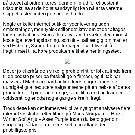
påkrævet at ordren køres igennem forud for et bestemt
tidspunkt, så at de højst sandsynligt kan nå at få varerne
skippet afsted inden personalet har fri.
Nogle enkelte internet butikker yder levering uden
omkostninger, men typisk stiller det krav om at der aftages
for en fastsat pris. Som alternativ kan du vælge den mindst
kostelige leveringsløsning, som tit – uafhængig om man er
ved Esbjerg, Sønderborg eller Vejen – vil blive at få
fragtfirmaet til at køre produkterne til et afhentningssted.
Det er jo efterhånden virkelig problemfrit for folk at finde frem
til de bedste priser på forskellige e-firmaer, og til tak har
masser af Madsnorgaard online forretninger fundet det
uundgåeligt at reducere salgspriserne på en række af deres
produkter – til piger og drenge, samt til mænd og kvinder –
voldsomt, og endda nogle gange sikre fri fragt.
Trods dette kan det immervæk blive nyttigt at analysere flere
internet selskaber efter tilbud på Mads Nørgaard – Hue –
Winter Soft Anju – Aster Purple inden du færdiggør din
shopping, sådan at man er sikret at modtage den
prisbilligste pris.