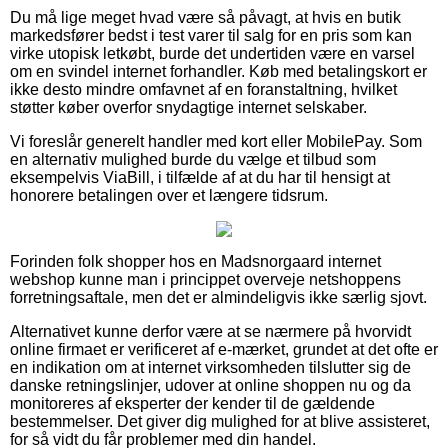
Du må lige meget hvad være så påvagt, at hvis en butik
markedsfører bedst i test varer til salg for en pris som kan
virke utopisk letkøbt, burde det undertiden være en varsel
om en svindel internet forhandler. Køb med betalingskort er
ikke desto mindre omfavnet af en foranstaltning, hvilket
støtter køber overfor snydagtige internet selskaber.
Vi foreslår generelt handler med kort eller MobilePay. Som
en alternativ mulighed burde du vælge et tilbud som
eksempelvis ViaBill, i tilfælde af at du har til hensigt at
honorere betalingen over et længere tidsrum.
Forinden folk shopper hos en Madsnorgaard internet
webshop kunne man i princippet overveje netshoppens
forretningsaftale, men det er almindeligvis ikke særlig sjovt.
Alternativet kunne derfor være at se nærmere på hvorvidt
online firmaet er verificeret af e-mærket, grundet at det ofte er
en indikation om at internet virksomheden tilslutter sig de
danske retningslinjer, udover at online shoppen nu og da
monitoreres af eksperter der kender til de gældende
bestemmelser. Det giver dig mulighed for at blive assisteret,
for så vidt du får problemer med din handel.