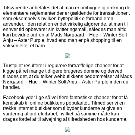
Tilsvarende anbefales det at man er omhyggelig omkring de
elementære reglementer der er gældende for transaktionen,
som eksempelvis hvilken byttepolitik e-forhandleren
anvender. I den relation er det virkelig afgørende, at man til
enhver tid opbevarer sin kvitteringsmail, således man altid
kan bevidne ordren af Mads Nørgaard – Hue – Winter Soft
Anju – Aster Purple, hvad end man er på shopping til en
voksen eller et barn.
Trustpilot resulterer i regulære fortræffelige chancer for at
kigge på ret mange tidligere brugeres domme og derved
tilrådes det, at du tolker webbutikkens bedømmelser af Mads
Nørgaard – Hue – Winter Soft Anju – Aster Purple inden du
handler.
Facebook yder lige så vel flere fantastiske chancer for at få
kendskab til online butikkens popularitet. Tilmed ser vi en
række internet butikker som tilbyder kunderne at give en
vurdering af ordreforløbet, hvilket på samme måde kan
drages fordel af til afvejning af tilfredsheden hos kunderne.