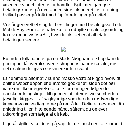
viser en svindel internet forhandler. Køb med gængse
betalingskort er på den anden side inkluderet i en ordning,
hvilket passer på folk imod fup forretninger på nettet.
Vi slår generelt et slag for bestillinger med betalingskort eller
MobilePay. Som alternativ kan du udnytte en afdragsordning
fra eksempelvis ViaBill, hvis du tilstræber at afbetale
betalingen senere.
Forinden folk handler på en Mads Nørgaard e-shop kan de i
princippet få overblik over e-shoppens handelsaftale, men
det er almindeligvis ikke videre interessant.
Et nemmere alternativ kunne måske være at kigge hvorvidt
online webshoppen er e-mærke godkendt, siden det bør
være en tilkendegivelse af at e-forretningen følger de
danske retningslinjer, tillige med at internet virksomheden
jævnligt kigges til af sagkyndige som har den nødvendige
knowhow om vedtægterne på området. Dette er desuden din
anledning til en hjælpende hånd, såfremt du oplever
udfordringer som følge af dit køb.
Ligeså støtter vi at du er på vagt for de mest centrale forhold