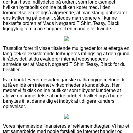
der kan have indflydelse på ordren, som for eksempel
hvilken byttepolitik online butikken kører med. I den
forbindelse er det også afgørende, at man stadig opbevarer
ens kvittering på e-mail, således man senere vil kunne
bekræfte ordren af Mads Nørgaard T Shirt, Teasy, Black,
ligegyldigt om man shopper til en mand eller kvinde.
Trustpilot fører til visse tiltalende muligheder for at eftergå en
lang række eksisterende forbrugeres ratings og af den grund
tilrådes det, at du evaluerer internet webshoppens
anmeldelser af Mads Nørgaard T Shirt, Teasy, Black før du
bestiller.
Facebook leverer desuden ganske uafhængige metoder til
at få en idé om internet virksomhedens kundefokus. Her
møder vi faktisk online butikker som tilbyder kunderne at
afgive en anmeldelse af ordreforløbet, hvilket også burde
benyttes til at danne dig et indtryk af tidligere kunders
oplevelser.
Vores hjemmeside finansieres af reklameindtægter. Vi har et
tæt samarbejde med nogle forskellige internet handler og