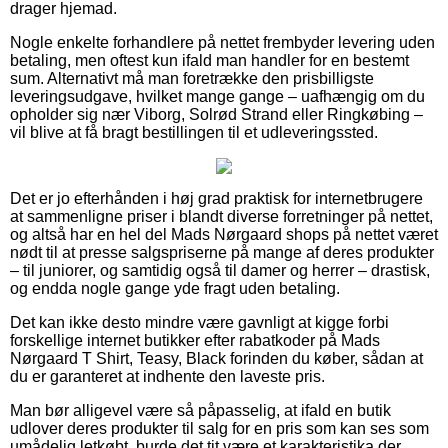
drager hjemad.
Nogle enkelte forhandlere på nettet frembyder levering uden
betaling, men oftest kun ifald man handler for en bestemt
sum. Alternativt må man foretrække den prisbilligste
leveringsudgave, hvilket mange gange – uafhængig om du
opholder sig nær Viborg, Solrød Strand eller Ringkøbing –
vil blive at få bragt bestillingen til et udleveringssted.
Det er jo efterhånden i høj grad praktisk for internetbrugere
at sammenligne priser i blandt diverse forretninger på nettet,
og altså har en hel del Mads Nørgaard shops på nettet været
nødt til at presse salgspriserne på mange af deres produkter
– til juniorer, og samtidig også til damer og herrer – drastisk,
og endda nogle gange yde fragt uden betaling.
Det kan ikke desto mindre være gavnligt at kigge forbi
forskellige internet butikker efter rabatkoder på Mads
Nørgaard T Shirt, Teasy, Black forinden du køber, sådan at
du er garanteret at indhente den laveste pris.
Man bør alligevel være så påpasselig, at ifald en butik
udlover deres produkter til salg for en pris som kan ses som
umådelig letkøbt, burde det tit være et karakteristika der