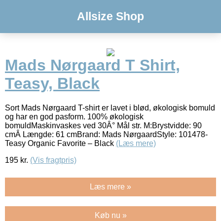
Allsize Shop
Mads Nørgaard T Shirt,
Teasy, Black
Sort Mads Nørgaard T-shirt er lavet i blød, økologisk bomuld
og har en god pasform. 100% økologisk
bomuldMaskinvaskes ved 30Â° Mål str. M:Brystvidde: 90
cmÂ Længde: 61 cmBrand: Mads NørgaardStyle: 101478-
Teasy Organic Favorite – Black
(Læs mere)
195
kr.
(Vis fragtpris)
Læs mere »
Køb nu »