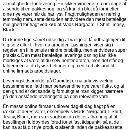
af muligheder for levering. En sikker vinder er nu om dage at
afsende til en pakkeshop, og så kan du blot gå forbi efter
dine nye varer når du har lyst. Fragtmuligheden er nemlig
temmelig nem, samt desuden endvidere den mest betalelige
mulighed for fragt ved køb af Mads Nørgaard T Shirt, Teasy,
Black.
Du kunne lige så vel udse dig at vælge at få udbragt hjem til
dig selv eller til hvor du arbejder. Løsningen viser sig i
regelen en lille smule mindre prisbillig, men endvidere super
praktisk. Den mest betalelige leveringsløsning kan ikke
modsiges at være at du selv henter ordren, men det står og
falder med at du fysisk befinder dig med kort afstand til
online firmaets arbejdslager.
Leveringstidspunktet på Dametøj er naturligvis vældig
bestemmende ifald man behøver dine nye varer fluks, og af
den grund er det sandelig fornuftigt at man kigger nærmere
på den anslåede leveringstid på den relevante vare.
En masse online firmaer udlover dag-til-dag fragt på en
række af deres varer, eksempelvis Mads Nørgaard T Shirt,
Teasy, Black, men vær vagtsom da det er afhængig af at
bestillingen fuldbyrdes forud for et fast tidspunkt, så at de
kan nå at få dit nye produkt afsendt inden de pakkeansatte