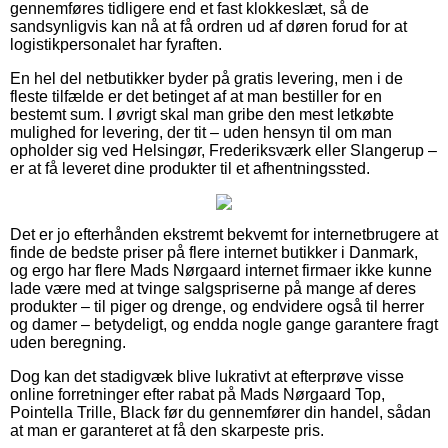
gennemføres tidligere end et fast klokkeslæt, så de
sandsynligvis kan nå at få ordren ud af døren forud for at
logistikpersonalet har fyraften.
En hel del netbutikker byder på gratis levering, men i de
fleste tilfælde er det betinget af at man bestiller for en
bestemt sum. I øvrigt skal man gribe den mest letkøbte
mulighed for levering, der tit – uden hensyn til om man
opholder sig ved Helsingør, Frederiksværk eller Slangerup –
er at få leveret dine produkter til et afhentningssted.
Det er jo efterhånden ekstremt bekvemt for internetbrugere at
finde de bedste priser på flere internet butikker i Danmark,
og ergo har flere Mads Nørgaard internet firmaer ikke kunne
lade være med at tvinge salgspriserne på mange af deres
produkter – til piger og drenge, og endvidere også til herrer
og damer – betydeligt, og endda nogle gange garantere fragt
uden beregning.
Dog kan det stadigvæk blive lukrativt at efterprøve visse
online forretninger efter rabat på Mads Nørgaard Top,
Pointella Trille, Black før du gennemfører din handel, sådan
at man er garanteret at få den skarpeste pris.