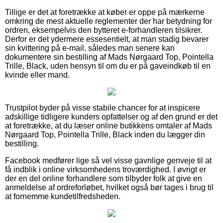
Tillige er det at foretrække at køber er oppe på mærkerne
omkring de mest aktuelle reglementer der har betydning for
ordren, eksempelvis den bytteret e-forhandleren tilsikrer.
Derfor er det ydermere essesentielt, at man stadig bevarer
sin kvittering på e-mail, således man senere kan
dokumentere sin bestilling af Mads Nørgaard Top, Pointella
Trille, Black, uden hensyn til om du er på gaveindkøb til en
kvinde eller mand.
Trustpilot byder på visse stabile chancer for at inspicere
adskillige tidligere kunders opfattelser og af den grund er det
at foretrække, at du læser online butikkens omtaler af Mads
Nørgaard Top, Pointella Trille, Black inden du lægger din
bestilling.
Facebook medfører lige så vel visse gavnlige genveje til at
få indblik i online virksomhedens troværdighed. I øvrigt er
der en del online forhandlere som tilbyder folk at give en
anmeldelse af ordreforløbet, hvilket også bør tages i brug til
at fornemme kundetilfredsheden.