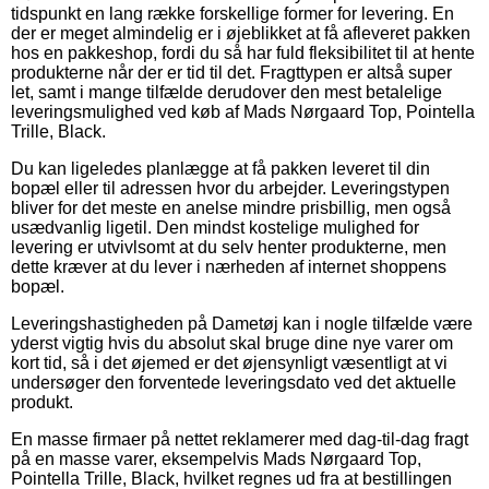
tidspunkt en lang række forskellige former for levering. En
der er meget almindelig er i øjeblikket at få afleveret pakken
hos en pakkeshop, fordi du så har fuld fleksibilitet til at hente
produkterne når der er tid til det. Fragttypen er altså super
let, samt i mange tilfælde derudover den mest betalelige
leveringsmulighed ved køb af Mads Nørgaard Top, Pointella
Trille, Black.
Du kan ligeledes planlægge at få pakken leveret til din
bopæl eller til adressen hvor du arbejder. Leveringstypen
bliver for det meste en anelse mindre prisbillig, men også
usædvanlig ligetil. Den mindst kostelige mulighed for
levering er utvivlsomt at du selv henter produkterne, men
dette kræver at du lever i nærheden af internet shoppens
bopæl.
Leveringshastigheden på Dametøj kan i nogle tilfælde være
yderst vigtig hvis du absolut skal bruge dine nye varer om
kort tid, så i det øjemed er det øjensynligt væsentligt at vi
undersøger den forventede leveringsdato ved det aktuelle
produkt.
En masse firmaer på nettet reklamerer med dag-til-dag fragt
på en masse varer, eksempelvis Mads Nørgaard Top,
Pointella Trille, Black, hvilket regnes ud fra at bestillingen