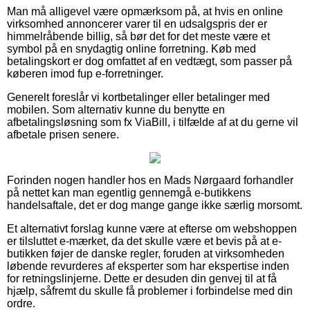
Man må alligevel være opmærksom på, at hvis en online
virksomhed annoncerer varer til en udsalgspris der er
himmelråbende billig, så bør det for det meste være et
symbol på en snydagtig online forretning. Køb med
betalingskort er dog omfattet af en vedtægt, som passer på
køberen imod fup e-forretninger.
Generelt foreslår vi kortbetalinger eller betalinger med
mobilen. Som alternativ kunne du benytte en
afbetalingsløsning som fx ViaBill, i tilfælde af at du gerne vil
afbetale prisen senere.
Forinden nogen handler hos en Mads Nørgaard forhandler
på nettet kan man egentlig gennemgå e-butikkens
handelsaftale, det er dog mange gange ikke særlig morsomt.
Et alternativt forslag kunne være at efterse om webshoppen
er tilsluttet e-mærket, da det skulle være et bevis på at e-
butikken føjer de danske regler, foruden at virksomheden
løbende revurderes af eksperter som har ekspertise inden
for retningslinjerne. Dette er desuden din genvej til at få
hjælp, såfremt du skulle få problemer i forbindelse med din
ordre.