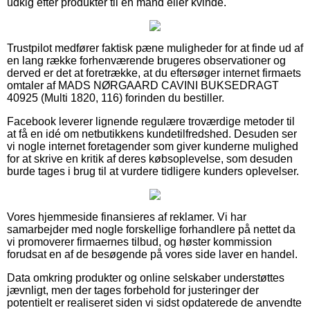
udkig efter produkter til en mand eller kvinde.
Trustpilot medfører faktisk pæne muligheder for at finde ud af
en lang række forhenværende brugeres observationer og
derved er det at foretrække, at du eftersøger internet firmaets
omtaler af MADS NØRGAARD CAVINI BUKSEDRAGT
40925 (Multi 1820, 116) forinden du bestiller.
Facebook leverer lignende regulære troværdige metoder til
at få en idé om netbutikkens kundetilfredshed. Desuden ser
vi nogle internet foretagender som giver kunderne mulighed
for at skrive en kritik af deres købsoplevelse, som desuden
burde tages i brug til at vurdere tidligere kunders oplevelser.
Vores hjemmeside finansieres af reklamer. Vi har
samarbejder med nogle forskellige forhandlere på nettet da
vi promoverer firmaernes tilbud, og høster kommission
forudsat en af de besøgende på vores side laver en handel.
Data omkring produkter og online selskaber understøttes
jævnligt, men der tages forbehold for justeringer der
potentielt er realiseret siden vi sidst opdaterede de anvendte