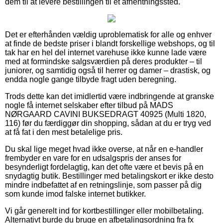
dem til at levere bestillingen til et afhentningssted.
Det er efterhånden vældig uproblematisk for alle og enhver
at finde de bedste priser i blandt forskellige webshops, og til
tak har en hel del internet varehuse ikke kunne lade være
med at formindske salgsværdien på deres produkter – til
juniorer, og samtidig også til herrer og damer – drastisk, og
endda nogle gange tilbyde fragt uden beregning.
Trods dette kan det imidlertid være indbringende at granske
nogle få internet selskaber efter tilbud på MADS
NØRGAARD CAVINI BUKSEDRAGT 40925 (Multi 1820,
116) før du færdiggør din shopping, sådan at du er tryg ved
at få fat i den mest betalelige pris.
Du skal lige meget hvad ikke overse, at når en e-handler
frembyder en vare for en udsalgspris der anses for
besynderligt fordelagtig, kan det ofte være et bevis på en
snydagtig butik. Bestillinger med betalingskort er ikke desto
mindre indbefattet af en retningslinje, som passer på dig
som kunde imod falske internet butikker.
Vi går generelt ind for kortbestillinger eller mobilbetaling.
Alternativt burde du bruge en afbetalingsordning fra fx