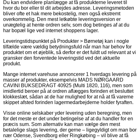
Du kan endvidere planlægge at få produkterne leveret til
hvor du bor eller til dit arbejdes adresse. Leveringsmetoden
bliver ofte et hak mere bekostelig, men også ekstremt
overkommelig. Den mest letkøbte leveringsversion er
unægtelig at hente ordren selv, som dog betinges af at du
har bopæl lige ved internet shoppens lager.
Leveringstidspunktet på Produkter > Børnetøj kan i nogle
tilfælde være vældig betydningsfuld når man har behov for
produktet om et øjeblik, så derfor er det fuldt ud relevant at vi
gransker den forventede leveringstid ved det aktuelle
produkt.
Mange internet varehuse annoncerer 1 hverdags levering på
masser af produkter, eksempelvis MADS NØRGAARD
CAVINI BUKSEDRAGT 40925 (Multi 1820, 116), men som
imidlertid beroer på at ordren aflægges forinden et besluttet
klokkeslæt, sådan at de har mulighed for at nå at få varerne
skippet afsted forinden lagermedarbejderne holder fyraften.
Visse online selskaber yder levering uden beregning, men
for det meste er det under betingelse af at du handler for en
præcis sum. Som alternativ kan man vælge den mest
betalelige slags levering, der gerne – ligegyldigt om man bor
nær Odense, Svendborg eller Ringkøbing – vil blive at få