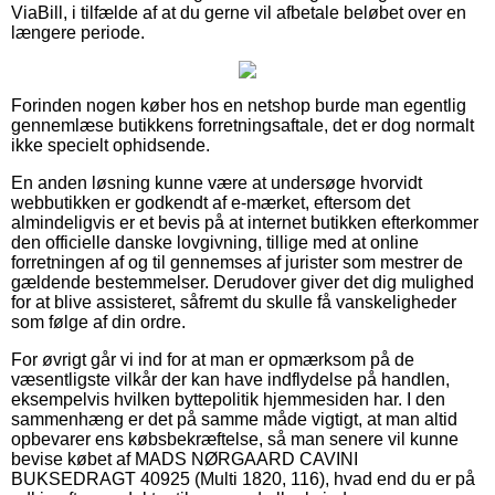
ViaBill, i tilfælde af at du gerne vil afbetale beløbet over en
længere periode.
Forinden nogen køber hos en netshop burde man egentlig
gennemlæse butikkens forretningsaftale, det er dog normalt
ikke specielt ophidsende.
En anden løsning kunne være at undersøge hvorvidt
webbutikken er godkendt af e-mærket, eftersom det
almindeligvis er et bevis på at internet butikken efterkommer
den officielle danske lovgivning, tillige med at online
forretningen af og til gennemses af jurister som mestrer de
gældende bestemmelser. Derudover giver det dig mulighed
for at blive assisteret, såfremt du skulle få vanskeligheder
som følge af din ordre.
For øvrigt går vi ind for at man er opmærksom på de
væsentligste vilkår der kan have indflydelse på handlen,
eksempelvis hvilken byttepolitik hjemmesiden har. I den
sammenhæng er det på samme måde vigtigt, at man altid
opbevarer ens købsbekræftelse, så man senere vil kunne
bevise købet af MADS NØRGAARD CAVINI
BUKSEDRAGT 40925 (Multi 1820, 116), hvad end du er på