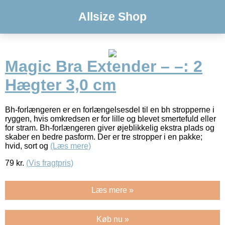
Allsize Shop
Magic Bra Extender – –: 2
Hægter 3,0 cm
Bh-forlængeren er en forlængelsesdel til en bh stropperne i
ryggen, hvis omkredsen er for lille og blevet smertefuld eller
for stram. Bh-forlængeren giver øjeblikkelig ekstra plads og
skaber en bedre pasform. Der er tre stropper i en pakke;
hvid, sort og
(Læs mere)
79
kr.
(Vis fragtpris)
Læs mere »
Køb nu »