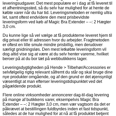
leveringsudgaver. Det mest populære er i dag at få leveret til
et afhentningssted, så du selv har mulighed for at hente de
købte varer når du har tid. Leveringsmetoden er nemlig ultra
let, samt oftest endvidere den mest prisbevidste
leveringsform ved køb af Magic Bra Extender – –: 2 Hægter
3,0 cm.
Du kunne lige så vel vælge at få produkterne leveret hjem til
dig privat eller til adressen hvor du arbejder. Fragtmetoden
er oftest en lille smule mindre prisbillig, men derudover
særligt gnidningsløs. Den mest letkøbte leveringsform vil
dog altid vise sig at være at du selv henter varerne, hvilket
beroer på at du bor tæt på webbutikkens lager.
Leveringsdygtigheden på Hende > Tilbehør/Accessories er
selvfølgelig rigtig relevant såfremt du står og skal bruge dine
nye produkter omgående, og af den grund er det øjensynligt
væsentligt at man efterser leveringstidspunktet ved det
pågældende produkt.
Flere online virksomheder annoncerer dag-til-dag levering
på mange af butikkens varer, eksempelvis Magic Bra
Extender – –: 2 Hægter 3,0 cm, men vær vagtsom da det er
påkrævet at bestillingen fuldbyrdes inden et fast tidspunkt,
således at de har mulighed for at nå at få produktet betjent