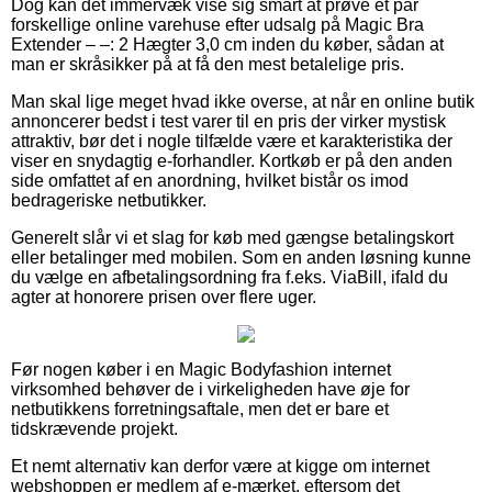
Dog kan det immervæk vise sig smart at prøve et par
forskellige online varehuse efter udsalg på Magic Bra
Extender – –: 2 Hægter 3,0 cm inden du køber, sådan at
man er skråsikker på at få den mest betalelige pris.
Man skal lige meget hvad ikke overse, at når en online butik
annoncerer bedst i test varer til en pris der virker mystisk
attraktiv, bør det i nogle tilfælde være et karakteristika der
viser en snydagtig e-forhandler. Kortkøb er på den anden
side omfattet af en anordning, hvilket bistår os imod
bedrageriske netbutikker.
Generelt slår vi et slag for køb med gængse betalingskort
eller betalinger med mobilen. Som en anden løsning kunne
du vælge en afbetalingsordning fra f.eks. ViaBill, ifald du
agter at honorere prisen over flere uger.
Før nogen køber i en Magic Bodyfashion internet
virksomhed behøver de i virkeligheden have øje for
netbutikkens forretningsaftale, men det er bare et
tidskrævende projekt.
Et nemt alternativ kan derfor være at kigge om internet
webshoppen er medlem af e-mærket, eftersom det