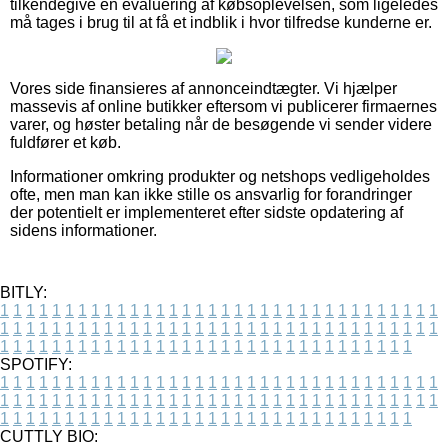
tilkendegive en evaluering af købsoplevelsen, som ligeledes
må tages i brug til at få et indblik i hvor tilfredse kunderne er.
Vores side finansieres af annonceindtægter. Vi hjælper
massevis af online butikker eftersom vi publicerer firmaernes
varer, og høster betaling når de besøgende vi sender videre
fuldfører et køb.
Informationer omkring produkter og netshops vedligeholdes
ofte, men man kan ikke stille os ansvarlig for forandringer
der potentielt er implementeret efter sidste opdatering af
sidens informationer.
BITLY:
1
1
1
1
1
1
1
1
1
1
1
1
1
1
1
1
1
1
1
1
1
1
1
1
1
1
1
1
1
1
1
1
1
1
1
1
1
1
1
1
1
1
1
1
1
1
1
1
1
1
1
1
1
1
1
1
1
1
1
1
1
1
1
1
1
1
1
1
1
1
1
1
1
1
1
1
1
1
1
1
1
1
1
1
1
1
1
1
1
1
1
1
1
1
1
1
1
1
1
1
SPOTIFY:
1
1
1
1
1
1
1
1
1
1
1
1
1
1
1
1
1
1
1
1
1
1
1
1
1
1
1
1
1
1
1
1
1
1
1
1
1
1
1
1
1
1
1
1
1
1
1
1
1
1
1
1
1
1
1
1
1
1
1
1
1
1
1
1
1
1
1
1
1
1
1
1
1
1
1
1
1
1
1
1
1
1
1
1
1
1
1
1
1
1
1
1
1
1
1
1
1
1
1
1
CUTTLY BIO: