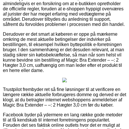
almindeligvis er en forsikring om at e-butikken opretholder
de officielle regler, foruden at e-shoppen hyppigt overværes
af jurister der har meget erfaring med vedtægterne på
området. Derudover tilbydes du anledning til support,
såfremt du forvoldes problemer i processen med din handel.
Derudover er det smart at køberen er oppe på mærkerne
omkring de mest aktuelle betingelser der indvirker på
bestillingen, til eksempel hvilken byttepolitik e-forretningen
bruger. I den sammenhæng er det desuden relevant, at man
stadig sikrer sin købsbekræftelse, så man når som helst vil
kunne bevidne sin bestilling af Magic Bra Extender – –: 2
Hægter 3,0 cm, uafhængig om man leder efter et produkt til
en herre eller dame.
Trustpilot frembyder ret så fine løsninger til at verificere en
længere række aktuelle forbrugeres domme og derved er det
klogt, at du betragter internet webshoppens anmeldelser af
Magic Bra Extender – –: 2 Hægter 3,0 cm før du køber.
Facebook byder på ydermere en lang række gode metoder
til at få kendskab til internet forretningens popularitet.
Foruden det ses faktisk online outlets hvor det er muligt at