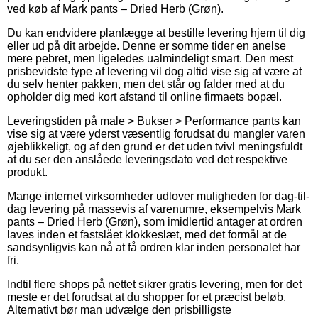
ved køb af Mark pants – Dried Herb (Grøn).
Du kan endvidere planlægge at bestille levering hjem til dig
eller ud på dit arbejde. Denne er somme tider en anelse
mere pebret, men ligeledes ualmindeligt smart. Den mest
prisbevidste type af levering vil dog altid vise sig at være at
du selv henter pakken, men det står og falder med at du
opholder dig med kort afstand til online firmaets bopæl.
Leveringstiden på male > Bukser > Performance pants kan
vise sig at være yderst væsentlig forudsat du mangler varen
øjeblikkeligt, og af den grund er det uden tvivl meningsfuldt
at du ser den anslåede leveringsdato ved det respektive
produkt.
Mange internet virksomheder udlover muligheden for dag-til-
dag levering på massevis af varenumre, eksempelvis Mark
pants – Dried Herb (Grøn), som imidlertid antager at ordren
laves inden et fastslået klokkeslæt, med det formål at de
sandsynligvis kan nå at få ordren klar inden personalet har
fri.
Indtil flere shops på nettet sikrer gratis levering, men for det
meste er det forudsat at du shopper for et præcist beløb.
Alternativt bør man udvælge den prisbilligste