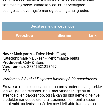
sortimentstørrelse, kundeservice, brugervenlighed,
betingelser, leveringsformer og betalingsmuligheder.
Bedst anmeldte webshops
Webshop
Stjerner
Link
Navn:
Mark pants – Dried Herb (Grøn)
Kategori:
male > Bukser > Performance pants
Producent:
Only & Sons
Varenummer:
37346531213467
EAN:
Vurderet til
3.8
ud af 5 stjerner baseret på
22
anmeldelser
En række online shops tildeler nu om stunder en lang række
forskellige fragtmetoder. En sikker vinder er lige nu at
afsende til en pakkeshop, og så kan du blot hente dine nye
produkter når det passer dig. Løsningen er nemlig super
problemfri, og typisk også den mest letkøbte fragtløsning