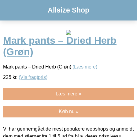
Allsize Shop
Mark pants – Dried Herb
(Grøn)
Mark pants – Dried Herb (Grøn)
(Læs mere)
225
kr.
(Vis fragtpris)
Læs mere »
Køb nu »
Vi har gennemgået de mest populære webshops og anmeldt
dem med stjerner fra 1 til 5 ud fra bl.a. deres prisniveau,