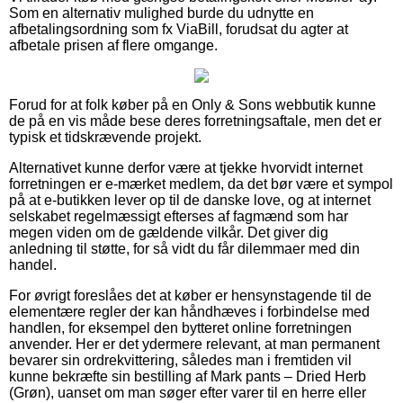
Som en alternativ mulighed burde du udnytte en
afbetalingsordning som fx ViaBill, forudsat du agter at
afbetale prisen af flere omgange.
Forud for at folk køber på en Only & Sons webbutik kunne
de på en vis måde bese deres forretningsaftale, men det er
typisk et tidskrævende projekt.
Alternativet kunne derfor være at tjekke hvorvidt internet
forretningen er e-mærket medlem, da det bør være et sympol
på at e-butikken lever op til de danske love, og at internet
selskabet regelmæssigt efterses af fagmænd som har
megen viden om de gældende vilkår. Det giver dig
anledning til støtte, for så vidt du får dilemmaer med din
handel.
For øvrigt foreslåes det at køber er hensynstagende til de
elementære regler der kan håndhæves i forbindelse med
handlen, for eksempel den bytteret online forretningen
anvender. Her er det ydermere relevant, at man permanent
bevarer sin ordrekvittering, således man i fremtiden vil
kunne bekræfte sin bestilling af Mark pants – Dried Herb
(Grøn), uanset om man søger efter varer til en herre eller