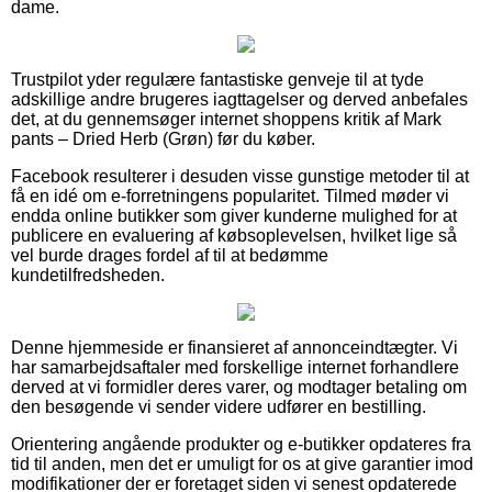
dame.
Trustpilot yder regulære fantastiske genveje til at tyde
adskillige andre brugeres iagttagelser og derved anbefales
det, at du gennemsøger internet shoppens kritik af Mark
pants – Dried Herb (Grøn) før du køber.
Facebook resulterer i desuden visse gunstige metoder til at
få en idé om e-forretningens popularitet. Tilmed møder vi
endda online butikker som giver kunderne mulighed for at
publicere en evaluering af købsoplevelsen, hvilket lige så
vel burde drages fordel af til at bedømme
kundetilfredsheden.
Denne hjemmeside er finansieret af annonceindtægter. Vi
har samarbejdsaftaler med forskellige internet forhandlere
derved at vi formidler deres varer, og modtager betaling om
den besøgende vi sender videre udfører en bestilling.
Orientering angående produkter og e-butikker opdateres fra
tid til anden, men det er umuligt for os at give garantier imod
modifikationer der er foretaget siden vi senest opdaterede