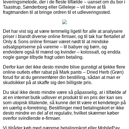
leveringsmetode, der i de fleste tilfælde – uanset om du bor i
Taastrup, Sønderborg eller Gilleleje – vil blive at få
fragtmanden til at bringe ordren til et udleveringssted.
Det har vist sig at være temmelig ligetil for alle at analysere
priser i blandt diverse online firmaer, og til tak har flertallet af
Only & Sons online firmaer været nødt til at mindske
udsalgspriserne på varerne – til babyer og børn, og
endvidere også til mænd og kvinder – kolossalt, og endda
nogle gange tilbyde fragt uden betaling.
Derfor kan det ikke desto mindre blive gunstigt at tjekke flere
online outlets efter rabat på Mark pants – Dried Herb (Grøn)
forud for at du gennemfører din bestilling, sådan at man er
skudsikker på at skaffe sig den billigste pris.
Du skal ikke desto mindre være så påpasselig, at i tilfælde af
at en internet butik udlover et produkt til en pris der kan ses
som utopisk tiltalende, så kunne det tit være et kendetegn på
en uærlig e-forretning. Bestillinger med betalingskort er ikke
desto mindre en del af et regulativ, hvilket skærmer køber
overfor svindlende e-firmaer.
Vi tilråder køb med gængse betalingskort eller MobilePay.